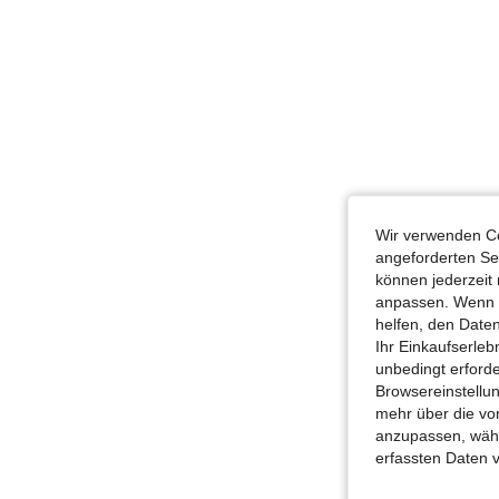
Wir verwenden Co
angeforderten Ser
können jederzeit 
anpassen. Wenn Si
helfen, den Date
Ihr Einkaufserle
unbedingt erford
Browsereinstellun
mehr über die vo
anzupassen, wähle
erfassten Daten 