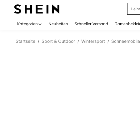
Lein
Use up 
Kategorien
Neuheiten
Schneller Versand
Damenbeklei
Startseite
Sport & Outdoor
Wintersport
Schneemobila
/
/
/