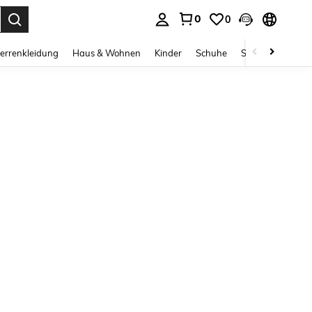
0
0
ess Enter to select.
errenkleidung
Haus & Wohnen
Kinder
Schuhe
Schmuck & Acces