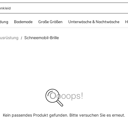
enkleid
and down arrow keys to navigate search Zuletzt gesucht and Suche und Finde. Pr
dung
Bademode
Große Größen
Unterwäsche & Nachtwäsche
H
usrüstung
Schneemobil-Brille
/
Kein passendes Produkt gefunden. Bitte versuchen Sie es erneut.