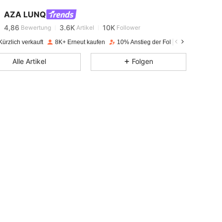
AZA LUNQ
4,86
3.6K
10K
Bewertung
Artikel
Follower
h***a
bezahlt
Vor 1 Tag
ürzlich verkauft
8K+ Erneut kaufen
10% Anstieg der Follower
4,86
3.6K
10K
Alle Artikel
Folgen
4,86
3.6K
10K
4,86
3.6K
10K
4,86
3.6K
10K
4,86
3.6K
10K
4,86
3.6K
10K