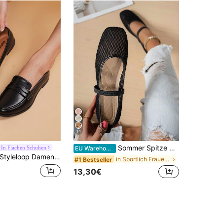
14
Sommer Spitze Mesh Ausschnitt Flache Schuhe, Damen atmungsaktive elastische Band Ballettschuhe, lässig bequeme Slip-On Loafer für den täglichen Weg zur Arbeit, vielseitig
 In Flachen Schuhen
EU Warehouse
Styleloop Damen Flache Schuhe, Boho-Stil Western Musik Festival Party Outfit
in Sportlich Frauen Wohnungen
#1 Bestseller
13,30€