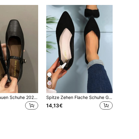
12
Viereckige Frauen Schuhe 2023 Frühling/Herbst Neue Ankunft Französische Mary Jane Flache Schuhe mit rutschfester weicher Sohle Abendschuhe
Spitze Zehen Flache Schuhe Große Größen 35-45 Frühling/Herbst Mode Spitze Zehen Flache Schuhe Alltagskleidung Passend zu Röcken Niedriger Slip-On Damen Flache Schuhe Elegante Damenschuhe Bequeme Damenschuhe Spitze Zehen Flache Schuhe Flache Vier-Jahreszeiten Flache Schuhe Ballettschuhe Flache Schuhe Damen Weiche Sohle Slip-On Minimalistisch Alltagskleidung Flache Schuhe Ramadan Eid Al-Adha
14,13€