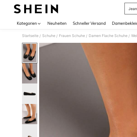
Jean
Use up 
Kategorien
Neuheiten
Schneller Versand
Damenbeklei
Startseite
Schuhe
Frauen Schuhe
Damen Flache Schuhe
Wei
/
/
/
/