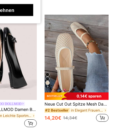
lehnen
8
0,14€ sparen
Neue Cut Out Spitze Mesh Damenschuhe, modische Mary Jane Ballerinas, weich und elegant, atmungsaktive Slip-On Lässig Loafer für den Sommer, Muttertagsgeschenk
OO DOLLMOD
CUCCOO DOLLMOD Damen Ballerinas, runde Zehenpartie, bequeme Slip-On Ballerinas für Anlass, Business, Lässig, Arbeit und Büro
in Elegant Frauen Wohnungen
#2 Bestseller
in Leichte Sportmode Frauen Wohnungen
14,20€
14,34€