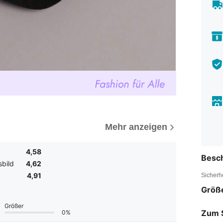
Mehr anzeigen
4,58
Besc
sbild
4,62
4,91
Sicherh
Größ
Größer
Zum 
0%