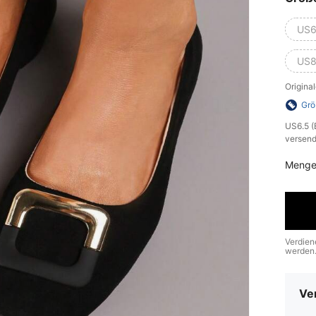
US6
US8
Origina
Grö
​US6.5 
versend
Menge
Verdien
werden
Ve