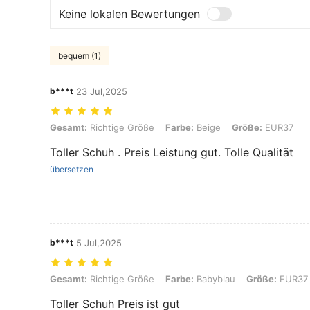
Keine lokalen Bewertungen
bequem (1)
b***t
23 Jul,2025
Gesamt: Richtige Größe, Farbe: Beige, Größe: EUR37
Gesamt:
Richtige Größe
Farbe:
Beige
Größe:
EUR37
Toller Schuh . Preis Leistung gut. Tolle Qualität
übersetzen
b***t
5 Jul,2025
Gesamt: Richtige Größe, Farbe: Babyblau, Größe: EUR37
Gesamt:
Richtige Größe
Farbe:
Babyblau
Größe:
EUR37
Toller Schuh Preis ist gut