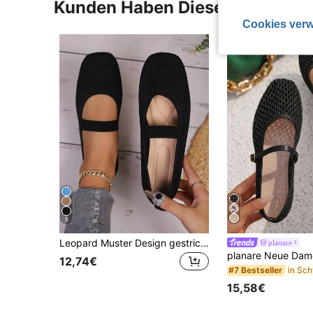
Kunden Haben Diese Artikel A
Cookies verw
5
Leopard Muster Design gestrickte atmungsaktive flache Schuhe Mom-Schuhe Arbeitsalltag Lässig-Schuhe Damen Haus Outdoor Damen-Schuhe
planare
12,74€
#7 Bestseller
15,58€