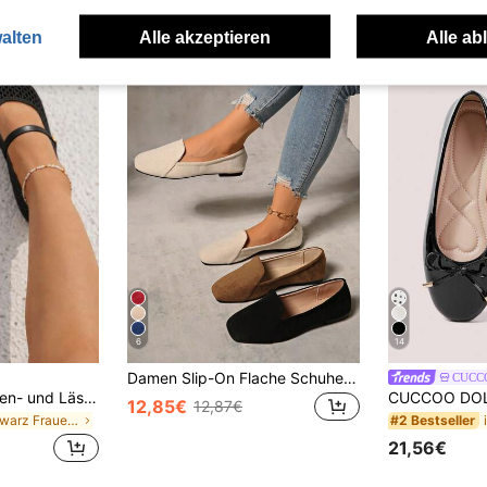
uch Angeschaut
alten
Alle akzeptieren
Alle ab
6
14
Damen Slip-On Flache Schuhe mit quadratischer Zehenpartie und weicher Sohle, Wildleder Patchwork Loafer, Mary Jane Schuhe für formelles Pendeln, Schwarz Braun Lässig Anzugschuhe
CUCC
planare Neue Damen- und Lässig Schuhe mit Kontrast-Mesh-Strick, Slip-On-Flachschuhe mit einzelnem Riemen und Schnalle, geeignet für tägliche Fahrten, Dates und Urlaub (asymmetrisches Muster). Mary Jane Schuhe, Mesh Damenschuhe, Spitzen Damenschuhe, Schuhe, Sommer Damenschuhe, Sommerurlaub Damenschuhe, Mary Jane Damenschuhe, Ballettschuhe.
12,85€
12,87€
in Schwarz Frauen Wohnungen
#2 Bestseller
21,56€