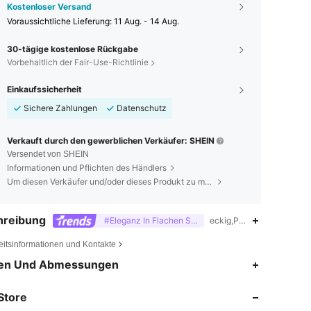
Kostenloser Versand
Voraussichtliche Lieferung:
11 Aug. - 14 Aug.
30-tägige kostenlose Rückgabe
Vorbehaltlich der Fair-Use-Richtlinie
Einkaufssicherheit
Sichere Zahlungen
Datenschutz
Verkauft durch den gewerblichen Verkäufer: SHEIN
Versendet von SHEIN
Informationen und Pflichten des Händlers
Um diesen Verkäufer und/oder dieses Produkt zu melden
hreibung
#Eleganz In Flachen Schuhen
eckig,Polyurethan,Mikrof
eitsinformationen und Kontakte
en Und Abmessungen
4,86
3.6K
10K
Store
4,86
3.6K
10K