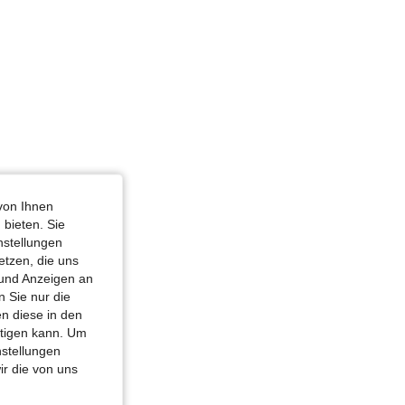
4,86
3.6K
10K
von Ihnen
 bieten. Sie
nstellungen
etzen, die uns
 und Anzeigen an
 Sie nur die
n diese in den
htigen kann. Um
nstellungen
ir die von uns