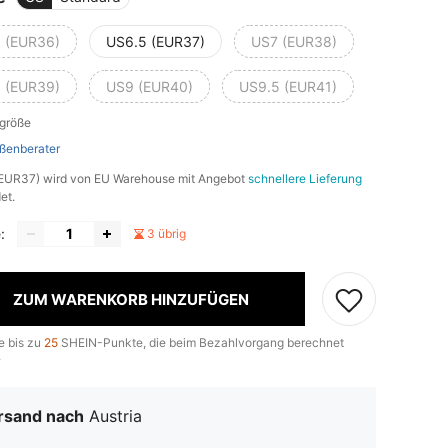
 (EUR36)
US6.5 (EUR37)
US7 (EUR38)
 (EUR39)
US9 (EUR40)
US9.5 (EUR41)
lgröße
ßenberater
(EUR37) wird von EU Warehouse mit Angebot
schnellere Lieferung
et.
:
3 übrig
ZUM WARENKORB HINZUFÜGEN
e bis zu
25
SHEIN-Punkte, die beim Bezahlvorgang berechnet
.
rsand nach
Austria