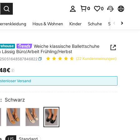
0
0
ess Enter to select.
errenkleidung
Haus & Wohnen
Kinder
Schuhe
Schmuck & Acces
Weiche klassische Ballettschuhe
rehouse
Lässig Büro/Arbeit Frühling/Herbst
x25051648587846822
(22 Kundenmeinungen)
,48€
ICE AND AVAILABILITY
stenloser Versand
:
Schwarz
e
US
Standard