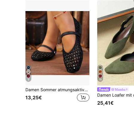
8
18
Damen Sommer atmungsaktive Cut Out Häkelkunst ovale Ösenmuster quadratische Zehenkappe Einzelriemen Schnalle flache Mary Jane Schuhe französischer Pendler Alltag Schwarz Polyester Stoff lässige niedrige Schuhe
Mamba
13,25€
25,41€