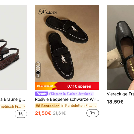
4
0,11€ sparen
#Eleganz In Flachen Schuhen
arten Mesh-Oberflächen und verstellbaren Riemen, atmungsaktiv und bequem, Retro-Stil für Frühjahrsausflüge und Sommerbankettanlässe
Rosivie Bequeme schwarze Wildleder-Slipper für Damen, flache Lässig Schuhe, geeignet für Pendeln, Lässig Arbeit und Alltag
18,59€
in Pantoletten Frauen Wohnungen
#8 Bestseller
in Geometrisch Frauen Wohnungen
21,50€
21,61€