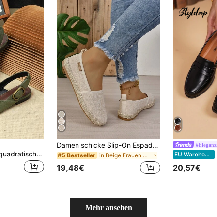
Damen schicke Slip-On Espadrille Flachschuhe, runde Zehenpartie Lässige Flachschuhe, modisches Schuhwerk für Sommer, tägliches Tragen & Urlaubsanlässe
#Eleganz
Damen Loafer mit quadratischer Zehenpartie, flach, 2026 Frühling/Sommer neuer Stil, Autofahrer Loafer, lässig mit weicher Sohle, britischer Stil, Arbeitsschuhe, Damenschuhe in Große Größen 41-43
EU Warehouse
in Beige Frauen Wohnungen
#5 Bestseller
19,48€
20,57€
Mehr ansehen