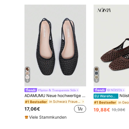
9
9
#Spitze & Transparente Stile
NÖISTA
ADAMUMU Neue hochwertige Damen-Mode bequeme Raffia-gewebte flache Schuhe, süß für den täglichen Gebrauch, Frühling/Sommer Urlaub, Vacationcore
Nöista Braune gewebte Kreuz-Riemen Sandalen, entworfen mit z
EU Warehouse
in Schwarz Frauen Wohnungen
#1 Bestseller
#1 Bestseller
17,06€
19,88€
19,98€
Viele Stammkunden