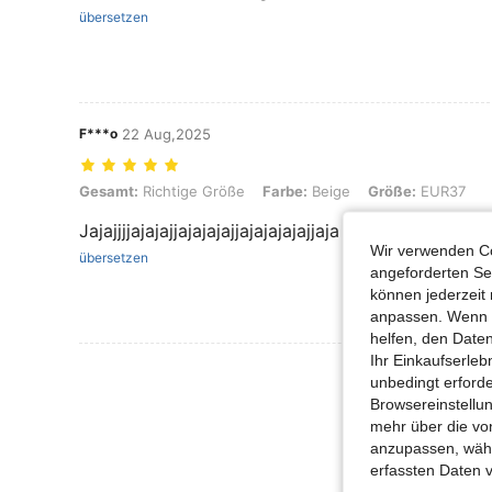
übersetzen
F***o
22 Aug,2025
Gesamt: Richtige Größe, Farbe: Beige, Größe: EUR37
Gesamt:
Richtige Größe
Farbe:
Beige
Größe:
EUR37
Jajajjjjajajajjajajajajjajajajajajjaja
Wir verwenden Co
übersetzen
angeforderten Ser
können jederzeit 
anpassen. Wenn Si
helfen, den Date
Ihr Einkaufserle
Mehr Bewertung
unbedingt erford
Browsereinstellun
mehr über die vo
anzupassen, wähle
erfassten Daten 