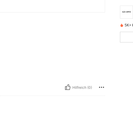
5K+ K
Hilfreich (0)