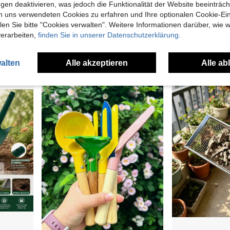
gen deaktivieren, was jedoch die Funktionalität der Website beeinträc
n uns verwendeten Cookies zu erfahren und Ihre optionalen Cookie-Ei
n Sie bitte "Cookies verwalten". Weitere Informationen darüber, wie w
3 Stück/Set Mini Gartenwerkzeug-Set, Rechen mit Holzgriff & kleine Schaufel zum Pflanzen von Samen, Sukkulenten, Topfzubehör
OBOVAY 2 Stücke Mini Edelstahl Outdoor Gartenwerkzeuge, Strandsuche, Haushaltsgarten Handschaufel mit Griff - Robuste Metall Handschaufel und Rechen, Grabegabel - Ideal für Gärtnerei und Topfpflanzen, Lockerung von Erde Heim Handschaufel Rechen Werkzeugset, Griff Kultivieren und ländliche Gartenwerkzeuge, kompaktes Gartenwerkzeug Set
verarbeiten,
finden Sie in unserer Datenschutzerklärung.
12 übrig
8,10€
3,55€
alten
Alle akzeptieren
Alle ab