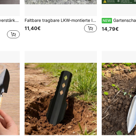
3-farbiger Gartentrichter, verstärkter Grabspaten, Terrassenspaten, Gartenpflanz- und Bodenlockerungswerkzeug, einfacher Spaten für Blumen, Gemüse, Sukkulenten, Haushaltsgerät, Plastikspaten
Faltbare tragbare LKW-montierte Ingenieur-Schaufel Campingzelt Outdoor-Schaufel Selbstverteidigung Überlebenswerkzeug Kompass Aufbewahrungstasche
Gartenschaufel aus Kohlenstoffstahl 14x44cm, Handsch
NEW
11,40€
14,79€