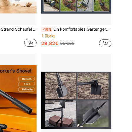
1 Stück Edelstahl Strand Schaufel mit Mehrzweck Mesh Filter - Garten Erde Sieb mit Griff - Garten Sieber, Strand Sieb Schaufel für Muschelsuche, Haifischzahn Sieben, ideal für Sand, Steine, Erde, Kompost - perfekt für den Garteneinsatz
Ein komfortables Gartengerät, konzipiert für Kantenbearbeitung, mit einem halben Schaufelkopf und einer gezackten Klinge, geeignet für manuelles Trimmen und Unkrautjäten
-16%
1 übrig
29,82€
35,62€