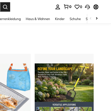
0
0
ess Enter to select.
errenkleidung
Haus & Wohnen
Kinder
Schuhe
Schmuck & Acces