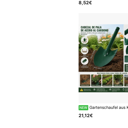
8,52€
Gartenschaufel aus Kohlenstoffstahl 14x44cm, Handschaufel mit Rundspitze zum Graben und Umpfla
NEW
21,12€