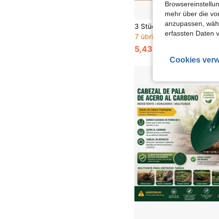
Browsereinstellun
mehr über die vo
anzupassen, wähle
erfassten Daten 
7 übrig
5,43€
5,48€
Cookies verw