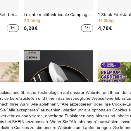
3 Stück Gartenwerkzeug-Set, beinhaltet Topfkelle, kleine Metallschaufel, für Innen-/Außenbepflanzung, Bodenlockerung, Blumen- & Gemüseanbau
Leichte multifunktionale Camping-Schaufel, tragbare Grabschaufel für Rucksackwandern und Abfallgraben, Outdoor-Überlebensschaufel, kleine Gartenschaufel zum Pflanzen & Bodenauflockern, kompaktes Multitool für Reisen, Camping und Wandern
30 übrig
12 übrig
6,28€
4,78€
okies und ähnliche Technologien auf unserer Website, um Ihnen den 
vice bereitzustellen und Ihnen das bestmögliche Webseitenerlebnis zu
nach Ihrer Wahl "Alle ablehnen", "Alle akzeptieren" oder Ihre Cookie-Ei
e "Alle akzeptieren" auswählen, werden wir alle optionalen Cookies s
nverkehr zu analysieren, erweiterte Funktionen anzubieten und Inhalte
bnis bei SHEIN anzupassen. Wenn Sie "Alle ablehnen" auswählen, lassen
erlichen Cookies zu, die unsere Website zum Laufen bringen. Sie könne