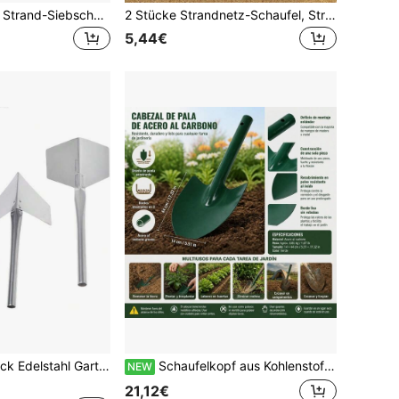
1 Stück Edelstahl Strand-Siebschaufel mit Mehrzweck-Maschenfilter - Gartenerdsieb mit Griff - Gartensieb, Strandsieb-Schaufel für Muscheln, Haizahn-Siebung, ideal für Sand, Steine, Erde, Kompost - perfekt für den Gartengebrauch
2 Stücke Strandnetz-Schaufel, Strandtasche zum Filtern von Sand, Muschelsammel-Schaufel zum Aufsammeln von Muscheln, Haifischzahn-Filter, Strandspielzeug, geeignet für Sommerstrände, Schwimmbäder, Outdoor-Camping (Multifunktionsschaufel kann als Katzenstreu-Schaufel verwendet werden)
5,44€
f 90 Grad Trockenbau Außen Ecke Kelle Spachtel Kanten Werkzeug
Schaufelkopf aus Kohlenstoffstahl 14x44cm, Ersatz-Spitzschaufel für Gartenarbeit, Grabarbeiten und Umpflanzen, robustes Werkzeug mit grüner Pulverbeschichtung
NEW
21,12€