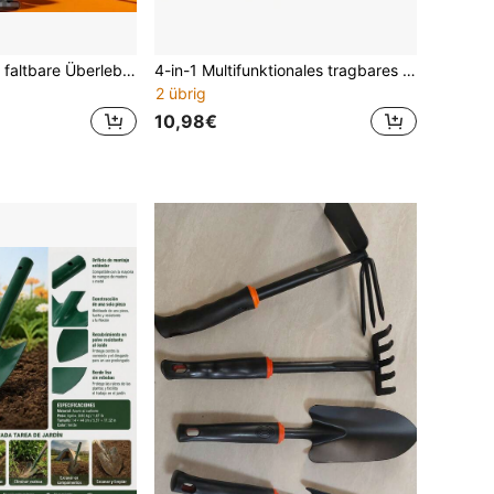
1 Stück taktische faltbare Überlebensschaufel mit Kompass, Säge, Griff, Spitzhacke und Tarnfarben-Aufbewahrungstasche
4-in-1 Multifunktionales tragbares Outdoor-Überlebenswerkzeug mit Kompass, Schaufel und Spaten, robustes Metall- und Kunststoffdesign, kompakte und vielseitige Outdoor-Ausrüstung, faltbare Kohlenstoffstahl-Rettungsschaufel zum Angeln, Wandern, Graben, Gärtnern, Camping und für die Autonutzung, kleines Outdoor-Schanzwerkzeug
2 übrig
10,98€