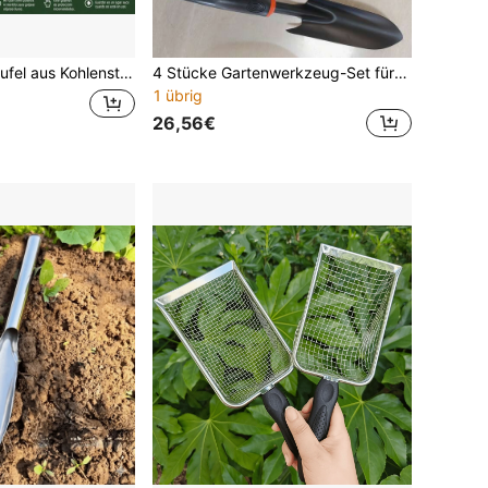
aufel mit Rundspitze zum Graben und Umpflanzen in Garten und Beet, Dunkelgrün
4 Stücke Gartenwerkzeug-Set für den Heimgebrauch, zum Pflanzen und Auflockern von Erde, Schaufel, Harke, für Topfpflanzen, Gemüsegarten und Umtopfen, kleine Schaufel
1 übrig
26,56€