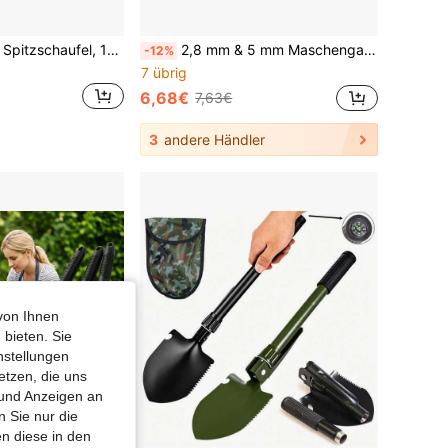
1 Stück Edelstahl Spitzschaufel, 12.2 Inches/31cm lang, Gartenwerkzeug zum Graben von Gemüse, Auflockern des Bodens, Pflanzen von Blumen, kleiner Kultivator Jätewerkzeug für Haus und Garten
2,8 mm & 5 mm Maschengarten Bodensieb mit Griff - ideal zum Sieben von Sand, Steinen, Erde, Kompost - perfekt für den Garteneinsatz
-12%
7 übrig
6,68€
7,63€
3
andere Händler
von Ihnen
 bieten. Sie
nstellungen
etzen, die uns
 und Anzeigen an
 Sie nur die
n diese in den