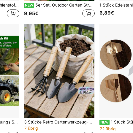
mpflanzen und Bodenbearbeitung, Grün
5er Set, Outdoor Garten Strand Grabset - Garten und Strand Schaufel, Schneemann Bauwerkzeuge, Cosplay Bauer, Sand Grabwerkzeug, Garten Lockerungswerkzeug, Garten Schaufel, Garten Dekorationswerkzeug
NEW
6,89€
9,95€
2er Set Rasenmäher Reinigungs Schaufel & Bürste Kombi 2-in-1 Wartungswerkzeug, breiter gebogener Schaufelkopf zum Entfernen von verdichtetem Gras von der Unterseite, steife Borstenbürste zum Reinigen von Ecken und feinen Rückständen, verlängerter Holzgriff Design für bequemes Reinigen von toten Winkeln ohne Bücken, kratzfrei und für Maschinenbeschichtung geeignet
3 Stücke Retro Gartenwerkzeug-Set, beständige Metallhacke, Schaufel und Gabel, stabil und einfach zu bedienen. Ideal für Gärtnerei, Bepflanzung, Landwirtschaft und Pflanzenpflege. Unverzichtbares Outdoor-Gartenzubehör. Perfektes Geschenk zu Neujahr, Valentinstag, Muttertag und Einweihung.
1 Stück Stück Edelstahl Garten Metall Grif
NEW
7 übrig
22 übrig