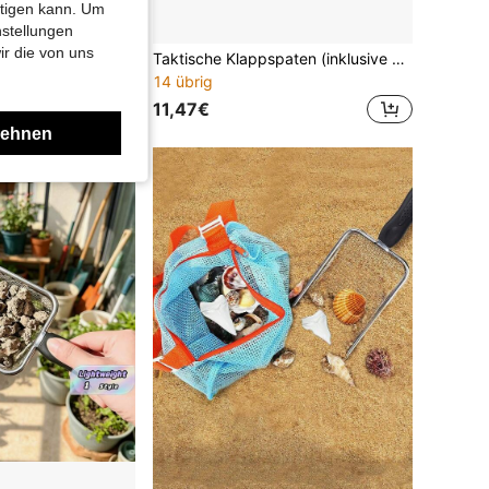
htigen kann. Um
nstellungen
ir die von uns
1 Stück verdicktes & verlängertes gehärtetes Gartenhandwerkzeug, rutschfester Gummigriff rostfreie Grabschaufel, Heim-Umpflanzen/Unkrautjäten/Bodenbearbeitung/Strandsandschaufel, Outdoor-Goldgraben/Schatzsuche/Topfpflanzen-Gartenhandwerkzeug, Gartengeschenk
Taktische Klappspaten (inklusive Kompass) mit Säge, Griff, Pickel und Tarnbeutel Überlebensspaten | Strapazierfähiger Edelstahl, geeignet für Camping
14 übrig
11,47€
lehnen