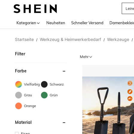
Somm
Use up 
Kategorien
Neuheiten
Schneller Versand
Damenbeklei
Startseite
Werkzeug & Heimwerkerbedarf
Werkzeuge
/
/
/
Filter
Mehr
Farbe
Vielfarbig
Schwarz
Grau
Grün
Orange
Material
Eisen