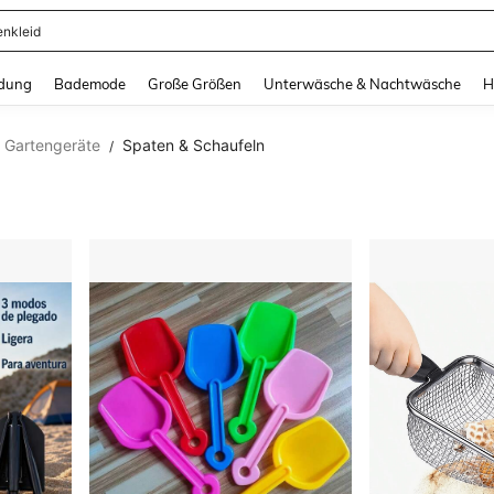
ertops
and down arrow keys to navigate search Zuletzt gesucht and Suche und Finde. Pr
dung
Bademode
Große Größen
Unterwäsche & Nachtwäsche
H
Gartengeräte
Spaten & Schaufeln
/