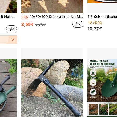
3er Set Gartenwerkzeug mit Holzgriff, Metallschaufel, Spaten und Gabel, rustikaler Stil, langanhaltend und einfach zu bedienen, geeignet für Garten, Topferde und Pflanzenpflege, unverzichtbar für Gartenarbeit Outdoor, Geschenk zum Valentinstag, Muttertag, Abschluss und Einzug
10/30/100 Stücke kreative Mini-Schöpfer, einzeln verpackt, geeignet für Eis, Pudding, Joghurt - perfekt für Familienfeiern, Geburtstagsfeiern, Outdoor-Camping, Mitnehmen und mehr
-1%
16 übrig
3,56€
3,63€
10,27€