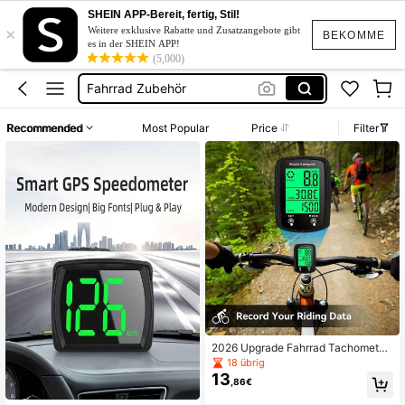
Kurze Kleider Sommer
SHEIN APP-Bereit, fertig, Stil!
×
Fahrrad Tacho
Weitere exklusive Rabatte und Zusatzangebote gibt
BEKOMME
es in der SHEIN APP!
Fahrradcomputer
(5,000)
Fahrrad Zubehör
Head Up Display Auto
Recommended
Most Popular
Price
Filter
Kurze Kleider Sommer
Fahrrad Tacho
2026 Upgrade Fahrrad Tachometer
mit LED-Anzeige, Fahrradcomputer
18 übrig
für Geschwindigkeit, Distanz, geeig
13
,86€
net für Rennrad-Enthusiasten und O
utdoor-Sport, verwendbar für den A