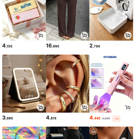
4
16
2
,15€
,99€
,78€
3
4
4
,98€
,81€
,44€
4,69€
-5%