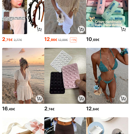
2
12
10
,75€
,86€
,69€
2,77€
12,99€
-1%
16
2
12
,49€
,74€
,84€