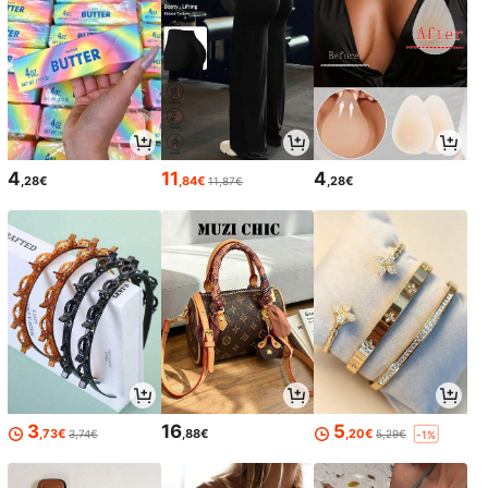
4
11
4
,28€
,84€
,28€
11,87€
3
16
5
,73€
,88€
,20€
3,74€
5,29€
-1%