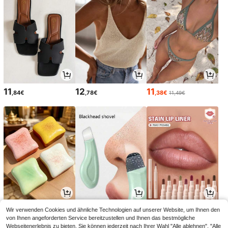
11
12
11
,84€
,78€
,38€
11,49€
2
2
5
Wir verwenden Cookies und ähnliche Technologien auf unserer Website, um Ihnen den
,88€
,88€
,58€
von Ihnen angeforderten Service bereitzustellen und Ihnen das bestmögliche
Webseitenerlebnis zu bieten. Sie können jederzeit nach Ihrer Wahl "Alle ablehnen", "Alle