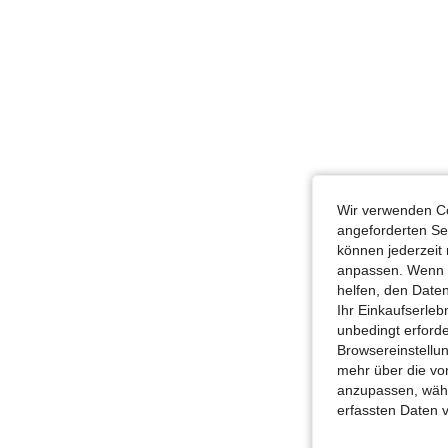
Wir verwenden Co
angeforderten Ser
können jederzeit 
anpassen. Wenn Si
helfen, den Date
Ihr Einkaufserle
unbedingt erford
Browsereinstellun
mehr über die vo
anzupassen, wähle
erfassten Daten 