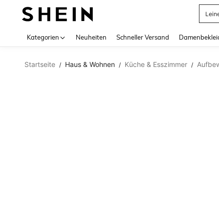
Lein
Use up 
Kategorien
Neuheiten
Schneller Versand
Damenbeklei
Startseite
Haus & Wohnen
Küche & Esszimmer
Aufbew
/
/
/