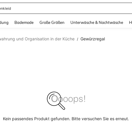
enkleid
and down arrow keys to navigate search Zuletzt gesucht and Suche und Finde. Pr
dung
Bademode
Große Größen
Unterwäsche & Nachtwäsche
H
ahrung und Organisation in der Küche
Gewürzregal
/
Kein passendes Produkt gefunden. Bitte versuchen Sie es erneut.