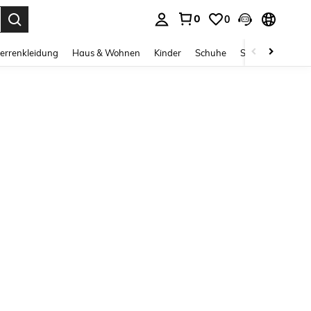
0
0
ess Enter to select.
errenkleidung
Haus & Wohnen
Kinder
Schuhe
Schmuck & Acces