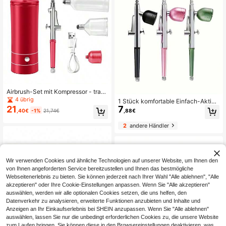
Airbrush-Set mit Kompressor - trag
bar, wiederaufladbare Lithium-Batt
4 übrig
1 Stück komfortable Einfach-Aktion
erie, USB-betrieben, geeignet für M
21
7
s Airbrush, 0,3mm Düse, mit Metall-
,40€
-1%
21,74€
,88€
alerei, Kunst, Färben und Heimdeko
Luftflasche, Heimhoch-Druck-Zerst
ration, Gesichtsschönheitsmake-u
äuber-Zubehör, Feuchtigkeitsspend
2
andere Händler
p, moderne Ästhetik, langanhaltend
ender Zerstäuber, geeignet für Mod
Airbrush
ellbau, Nagelkunst, Automotive Lac
kierung, Schönheitsspray, DIY Bast
elgeschenk
Wir verwenden Cookies und ähnliche Technologien auf unserer Website, um Ihnen den
von Ihnen angeforderten Service bereitzustellen und Ihnen das bestmögliche
Webseitenerlebnis zu bieten. Sie können jederzeit nach Ihrer Wahl "Alle ablehnen", "Alle
akzeptieren" oder Ihre Cookie-Einstellungen anpassen. Wenn Sie "Alle akzeptieren"
auswählen, werden wir alle optionalen Cookies setzen, die uns helfen, den
Datenverkehr zu analysieren, erweiterte Funktionen anzubieten und Inhalte und
Anzeigen an Ihr Einkaufserlebnis bei SHEIN anzupassen. Wenn Sie "Alle ablehnen"
auswählen, lassen Sie nur die unbedingt erforderlichen Cookies zu, die unsere Website
zum Laufen bringen. Sie können diese in den Browsereinstellungen deaktivieren, was