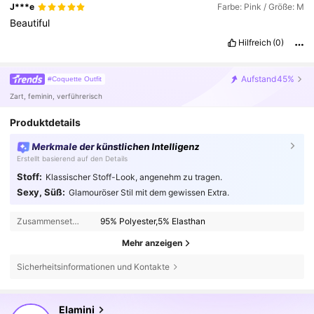
J***e
Farbe: Pink / Größe: M
Beautiful
Hilfreich
(0)
Aufstand
45%
#Coquette Outfit
Zart, feminin, verführerisch
Produktdetails
Merkmale der künstlichen Intelligenz
Erstellt basierend auf den Details
Stoff:
Klassischer Stoff-Look, angenehm zu tragen.
Sexy, Süß:
Glamouröser Stil mit dem gewissen Extra.
Zusammensetzung:
95% Polyester,5% Elasthan
Mehr anzeigen
Sicherheitsinformationen und Kontakte
1.1M Follower
4,74
Elamini