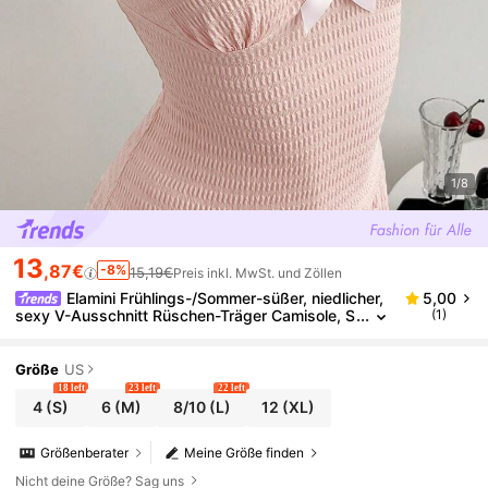
1/8
13
,87€
-8%
15,19€
Preis inkl. MwSt. und Zöllen
Elamini Frühlings-/Sommer-süßer, niedlicher,
5,00
sexy V-Ausschnitt Rüschen-Träger Camisole, S
(1)
chleife Spitzenstruktur Camisole und Shorts 2-t
eiliges Set
Größe
US
18 left
23 left
22 left
4
(S)
6
(M)
8/10
(L)
12
(XL)
Größenberater
Meine Größe finden
Nicht deine Größe? Sag uns