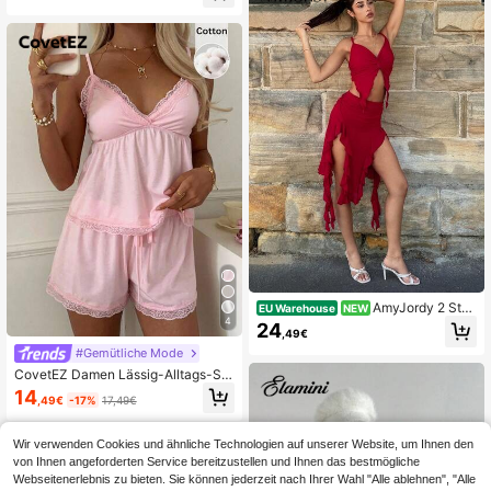
ck 2-teiliges Set, Sommer Herbst Kr
euzfahrt Strand Outfit
AmyJordy 2 Stü
EU Warehouse
NEW
cke Damen Urlaubs Sexy Twist Trä
4
24
,49€
gerhemd & asymmetrischer Rüsche
#Gemütliche Mode
n Saum Rock Set
CovetEZ Damen Lässig-Alltags-Set
mit Spitzenbesatz, plissiertem Cami
14
,49€
-17%
17,49€
sole-Top und Shorts
Wir verwenden Cookies und ähnliche Technologien auf unserer Website, um Ihnen den
von Ihnen angeforderten Service bereitzustellen und Ihnen das bestmögliche
Webseitenerlebnis zu bieten. Sie können jederzeit nach Ihrer Wahl "Alle ablehnen", "Alle