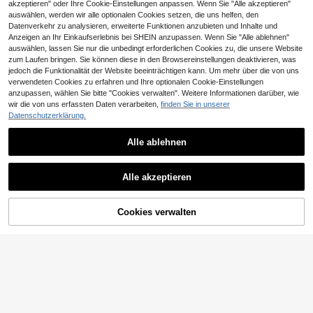
akzeptieren" oder Ihre Cookie-Einstellungen anpassen. Wenn Sie "Alle akzeptieren"
auswählen, werden wir alle optionalen Cookies setzen, die uns helfen, den
Datenverkehr zu analysieren, erweiterte Funktionen anzubieten und Inhalte und
Anzeigen an Ihr Einkaufserlebnis bei SHEIN anzupassen. Wenn Sie "Alle ablehnen"
auswählen, lassen Sie nur die unbedingt erforderlichen Cookies zu, die unsere Website
zum Laufen bringen. Sie können diese in den Browsereinstellungen deaktivieren, was
jedoch die Funktionalität der Website beeinträchtigen kann. Um mehr über die von uns
verwendeten Cookies zu erfahren und Ihre optionalen Cookie-Einstellungen
anzupassen, wählen Sie bitte "Cookies verwalten". Weitere Informationen darüber, wie
wir die von uns erfassten Daten verarbeiten,
finden Sie in unserer
Datenschutzerklärung.
Elamini
Alle ablehnen
Elamini 2 Stück/Set Damen V-Auss
chnitt strukturierter Strick Spitzenb
23
,75€
-1%
23,99€
esatz Langarm Top & Schleife Deko
Sweetina
r flauschiger Rock, lässiger süßer M
Alle akzeptieren
ädchen-Outfit für Dates, geeignet f
Sweetina Spitzen-Tanktop & Schla
ür Weihnachtsparty, Neujahr, Pink,
ghose 2-teiliges Set, lässiges T-Shi
23
Herbst/Winter
,99€
rt für Mädchen
Cookies verwalten
ZUM WARENKORB HINZUFÜGEN