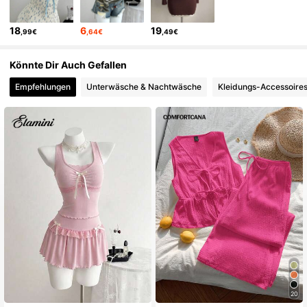
1.1M Follower
4,74
18
6
19
,99€
,64€
,49€
1.1M Follower
4,74
Könnte Dir Auch Gefallen
Empfehlungen
Unterwäsche & Nachtwäsche
Kleidungs-Accessoire
1.1M Follower
4,74
1.1M Follower
4,74
20