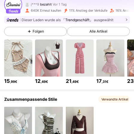
j***9
bezahlt
Vor 1 Tag
l***4
ist
Vor 4 Stunden
gefolgt
640K Erneut kaufen
11% Anstieg der Verkäufe
16% Anstieg
1.1M Follower
4,74
Dieser Laden wurde als
「Trendgeschäft」
ausgewählt
Folgen
Alle Artikel
1.1M Follower
4,74
1.1M Follower
4,74
1.1M Follower
4,74
15
12
21
17
23
,99€
,49€
,49€
,31€
1.1M Follower
4,74
Zusammenpassende Stile
Verwandte Artikel
1.1M Follower
4,74