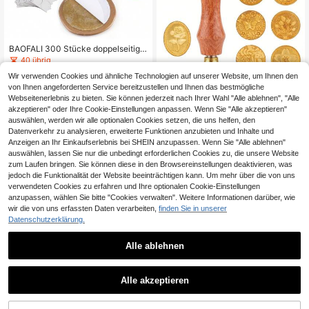
BAOFALI 300 Stücke doppelseitige
Klebstoff-Wachssiegel-Aufkleber, a
40 übrig
bnehmbare klebrige Putty zur Verw
4
Wir verwenden Cookies und ähnliche Technologien auf unserer Website, um Ihnen den
endung mit Wachssiegel-Aufkleber
,83€
n und Wachssiegel-Rückseite für W
von Ihnen angeforderten Service bereitzustellen und Ihnen das bestmögliche
10 Stücke Goldenes Siegelwachs S
achssiegel (1 Zoll)
Webseitenerlebnis zu bieten. Sie können jederzeit nach Ihrer Wahl "Alle ablehnen", "Alle
tempel Set mit Holzgriff, Metallsieg
21 übrig
akzeptieren" oder Ihre Cookie-Einstellungen anpassen. Wenn Sie "Alle akzeptieren"
elwachs Stempel Set mit verschied
4
auswählen, werden wir alle optionalen Cookies setzen, die uns helfen, den
enen Mustern für Briefe, Grußkarten
,98€
und Geschenkdekoration
Datenverkehr zu analysieren, erweiterte Funktionen anzubieten und Inhalte und
Anzeigen an Ihr Einkaufserlebnis bei SHEIN anzupassen. Wenn Sie "Alle ablehnen"
auswählen, lassen Sie nur die unbedingt erforderlichen Cookies zu, die unsere Website
zum Laufen bringen. Sie können diese in den Browsereinstellungen deaktivieren, was
jedoch die Funktionalität der Website beeinträchtigen kann. Um mehr über die von uns
verwendeten Cookies zu erfahren und Ihre optionalen Cookie-Einstellungen
anzupassen, wählen Sie bitte "Cookies verwalten". Weitere Informationen darüber, wie
wir die von uns erfassten Daten verarbeiten,
finden Sie in unserer
Datenschutzerklärung.
Alle ablehnen
1
1
Alle akzeptieren
1 Set Vintage Zahlen- und Wetterm