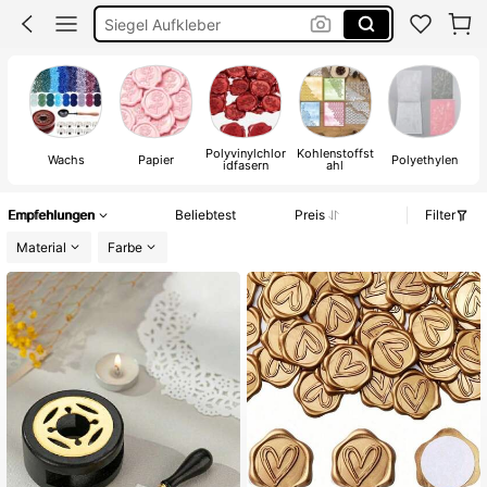
Siegel Aufkleber
Stempel
Hochzeit Dekoration
Wachssiegel
Polyvinylchlor
Kohlenstoffst
Ve
Wachs
Papier
Polyethylen
idfasern
ahl
Empfehlungen
Beliebtest
Preis
Filter
Material
Farbe