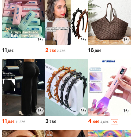
11
2
16
,18€
,75€
,98€
2,77€
11
3
4
,84€
,78€
,44€
11,87€
4,69€
-5%