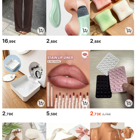
16
2
2
,99€
,88€
,88€
2
5
2
,78€
,58€
,73€
2,75€