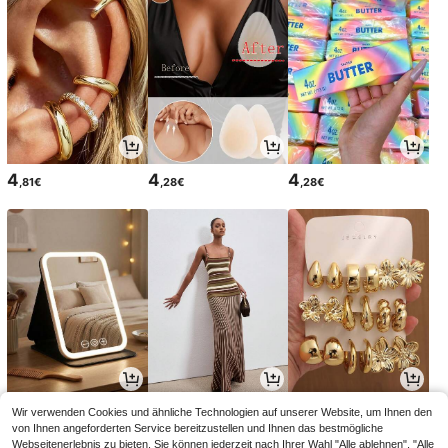
4
4
4
,81€
,28€
,28€
3
22
4
Wir verwenden Cookies und ähnliche Technologien auf unserer Website, um Ihnen den
,98€
,49€
,60€
von Ihnen angeforderten Service bereitzustellen und Ihnen das bestmögliche
Webseitenerlebnis zu bieten. Sie können jederzeit nach Ihrer Wahl "Alle ablehnen", "Alle