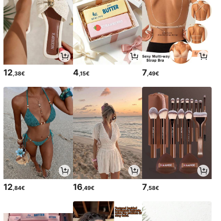
12
4
7
,38€
,15€
,49€
12
16
7
,84€
,49€
,58€