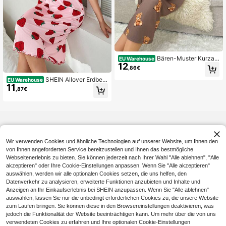
Bären-Muster Kurzar
EU Warehouse
12
m Nachthemd, Moo Moo
,86€
SHEIN Allover Erdbeer
EU Warehouse
11
muster mit Rüschenkragen Rundhal
,87€
s Kurzarm Nachthemd, Moo Moo
Wir verwenden Cookies und ähnliche Technologien auf unserer Website, um Ihnen den
von Ihnen angeforderten Service bereitzustellen und Ihnen das bestmögliche
Webseitenerlebnis zu bieten. Sie können jederzeit nach Ihrer Wahl "Alle ablehnen", "Alle
akzeptieren" oder Ihre Cookie-Einstellungen anpassen. Wenn Sie "Alle akzeptieren"
auswählen, werden wir alle optionalen Cookies setzen, die uns helfen, den
Datenverkehr zu analysieren, erweiterte Funktionen anzubieten und Inhalte und
Anzeigen an Ihr Einkaufserlebnis bei SHEIN anzupassen. Wenn Sie "Alle ablehnen"
auswählen, lassen Sie nur die unbedingt erforderlichen Cookies zu, die unsere Website
zum Laufen bringen. Sie können diese in den Browsereinstellungen deaktivieren, was
jedoch die Funktionalität der Website beeinträchtigen kann. Um mehr über die von uns
verwendeten Cookies zu erfahren und Ihre optionalen Cookie-Einstellungen