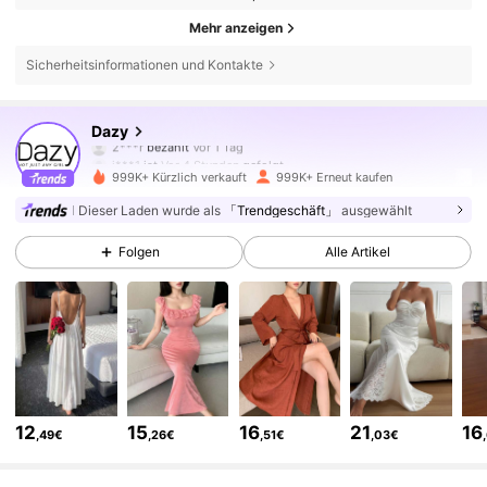
Mehr anzeigen
Sicherheitsinformationen und Kontakte
6.6M Follower
4,86
Dazy
i***1
ist
Vor 4 Stunden
gefolgt
999K+ Kürzlich verkauft
999K+ Erneut kaufen
6.6M Follower
4,86
Dieser Laden wurde als
「Trendgeschäft」
ausgewählt
Folgen
Alle Artikel
6.6M Follower
4,86
6.6M Follower
4,86
6.6M Follower
4,86
12
15
16
21
16
,49€
,26€
,51€
,03€
6.6M Follower
4,86