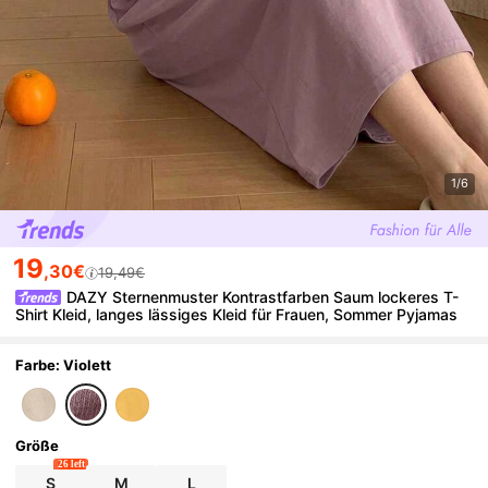
1/6
19
,30€
19,49€
DAZY Sternenmuster Kontrastfarben Saum lockeres T-
Shirt Kleid, langes lässiges Kleid für Frauen, Sommer Pyjamas
Farbe: Violett
Größe
26 left
S
M
L