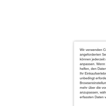
Wir verwenden Co
angeforderten Ser
können jederzeit 
anpassen. Wenn Si
helfen, den Date
Ihr Einkaufserle
unbedingt erford
Browsereinstellun
mehr über die vo
anzupassen, wähle
erfassten Daten 