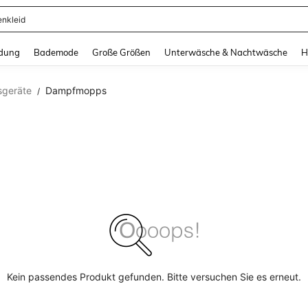
enkleid
and down arrow keys to navigate search Zuletzt gesucht and Suche und Finde. Pr
dung
Bademode
Große Größen
Unterwäsche & Nachtwäsche
H
sgeräte
Dampfmopps
/
Kein passendes Produkt gefunden. Bitte versuchen Sie es erneut.