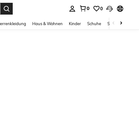
0
0
ess Enter to select.
errenkleidung
Haus & Wohnen
Kinder
Schuhe
Schmuck & Acces