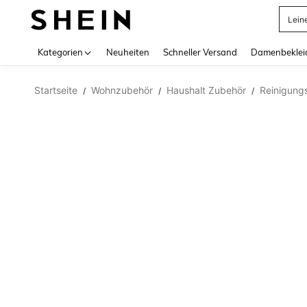
Lein
Use up 
Kategorien
Neuheiten
Schneller Versand
Damenbeklei
Startseite
Wohnzubehör
Haushalt Zubehör
Reinigung
/
/
/