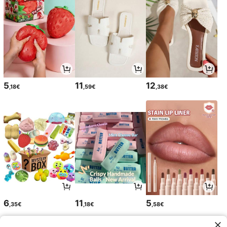
5
11
12
,18€
,59€
,38€
6
11
5
,35€
,18€
,58€