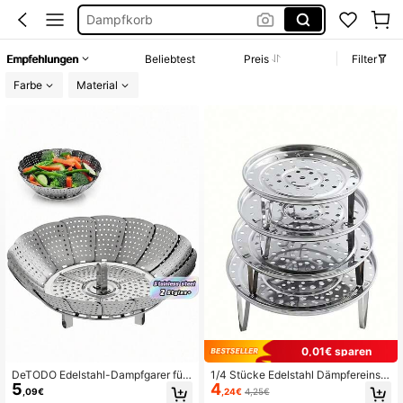
Dampfkorb
Dämpfeinsatz
Empfehlungen
Beliebtest
Preis
Filter
пароварка
Farbe
Material
Dampfgarer
0,01€ sparen
DeTODO Edelstahl-Dampfgarer für
1/4 Stücke Edelstahl Dämpfereinsat
5
4
gedämpftes Gemüse
z - Mehrloch-Design, abnehmbar m
,09€
,24€
4,25€
it Dämpferfüßen, leicht zu reinigen,