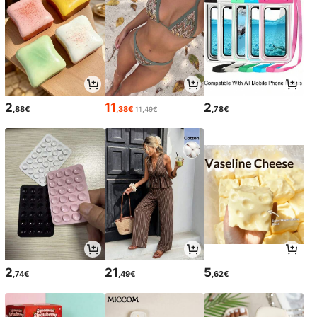
2
11
2
,88€
,38€
,78€
11,49€
2
21
5
,74€
,49€
,62€