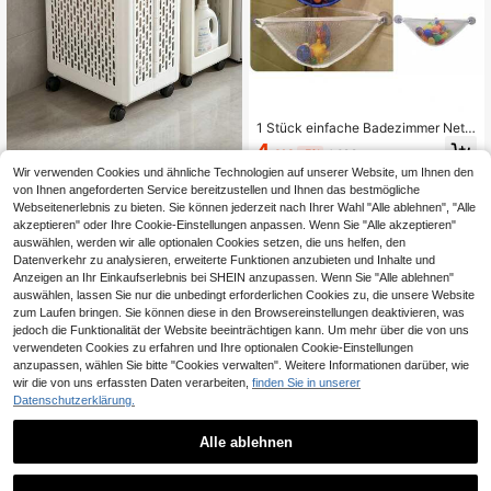
1 Stück einfache Badezimmer Netz
-Tasche Einfarbig, Aufbewahrungst
4
,41€
-5%
4,68€
asche für Bade-Spielzeug mit Saug
Großer moderner faltbarer trag
NEW
napf, Wandhalter Organizer für Was
Wir verwenden Cookies und ähnliche Technologien auf unserer Website, um Ihnen den
barer multifunktionaler Kunststoff-
25
serspielzeug, Badezimmer Accesso
von Ihnen angeforderten Service bereitzustellen und Ihnen das bestmögliche
,69€
Wäschekorb, faltbarer Wäschekorb
ires, Raumdekoration
Webseitenerlebnis zu bieten. Sie können jederzeit nach Ihrer Wahl "Alle ablehnen", "Alle
- klassischer rechteckiger Schmutz
akzeptieren" oder Ihre Cookie-Einstellungen anpassen. Wenn Sie "Alle akzeptieren"
wäsche-Aufbewahrungsbehälter mi
auswählen, werden wir alle optionalen Cookies setzen, die uns helfen, den
t Griff, Wäschekorb, Aufbewahrungs
korb, Organizer-Korb, ohne Deckel
Datenverkehr zu analysieren, erweiterte Funktionen anzubieten und Inhalte und
faltbares Design, geeignet für Kleid
Anzeigen an Ihr Einkaufserlebnis bei SHEIN anzupassen. Wenn Sie "Alle ablehnen"
ung
auswählen, lassen Sie nur die unbedingt erforderlichen Cookies zu, die unsere Website
zum Laufen bringen. Sie können diese in den Browsereinstellungen deaktivieren, was
jedoch die Funktionalität der Website beeinträchtigen kann. Um mehr über die von uns
verwendeten Cookies zu erfahren und Ihre optionalen Cookie-Einstellungen
anzupassen, wählen Sie bitte "Cookies verwalten". Weitere Informationen darüber, wie
wir die von uns erfassten Daten verarbeiten,
finden Sie in unserer
Datenschutzerklärung.
Alle ablehnen
1
1