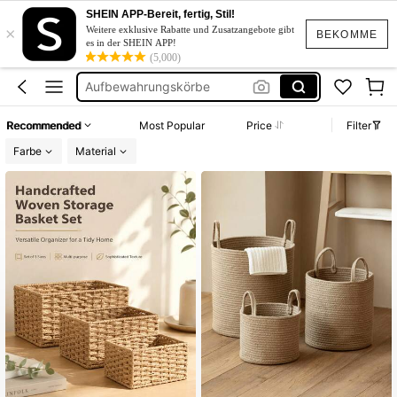
Wäschekorb
SHEIN APP-Bereit, fertig, Stil!
×
Weitere exklusive Rabatte und Zusatzangebote gibt
Toilettenpapier Aufbewahrung
BEKOMME
es in der SHEIN APP!
(5,000)
Aufbewahrungskörbe
Schrank Orgenizer
Badezimmer
Recommended
Most Popular
Price
Filter
Wäschekorb
Farbe
Material