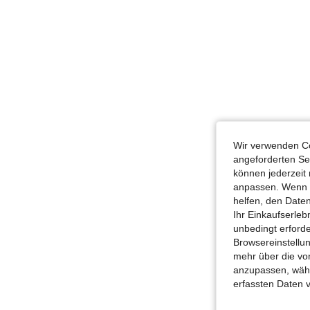
Wir verwenden Co
angeforderten Ser
können jederzeit 
anpassen. Wenn Si
helfen, den Date
Ihr Einkaufserle
unbedingt erford
Browsereinstellun
mehr über die vo
anzupassen, wähle
erfassten Daten 