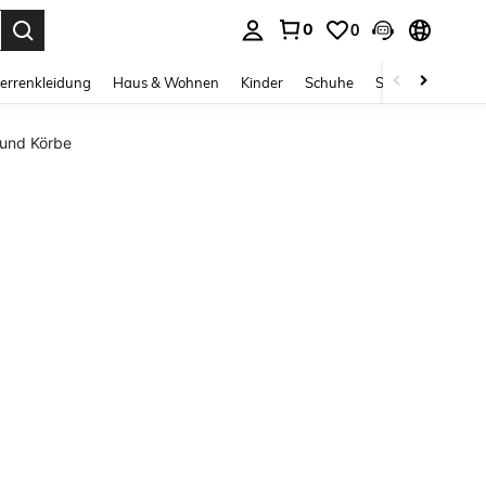
0
0
ess Enter to select.
errenkleidung
Haus & Wohnen
Kinder
Schuhe
Schmuck & Acces
 und Körbe