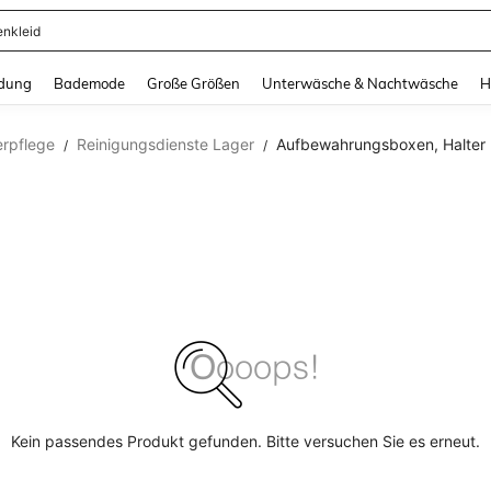
enkleid
and down arrow keys to navigate search Zuletzt gesucht and Suche und Finde. Pr
dung
Bademode
Große Größen
Unterwäsche & Nachtwäsche
H
erpflege
Reinigungsdienste Lager
Aufbewahrungsboxen, Halter
/
/
Kein passendes Produkt gefunden. Bitte versuchen Sie es erneut.