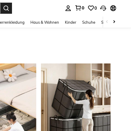
0
0
ess Enter to select.
errenkleidung
Haus & Wohnen
Kinder
Schuhe
Schmuck & Acces