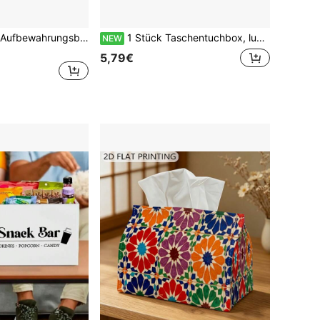
Autositz-Lücken-Aufbewahrungsbox, Autositz-Lückenfüller, PU-Vollleder Autositz-Lücken-Aufbewahrungsbox, universelle Passform, kann zwischen Autositzen platziert werden, zum Aufbewahren von Handy, Schlüsseln, Karten, Stiften und anderen Gegenständen
1 Stück Taschentuchbox, luxuriöser Barock-Blumenstil geprägter Rosenrahmen, langanhaltend dekorative Aufbewahrung, geeignet für Küche, Wohnzimmer, Schlafzimmer, Auto multifunktionale Feiertags-Heimdekoration, perfekt für Schreibtisch oder Regaldisplay
NEW
5,79€