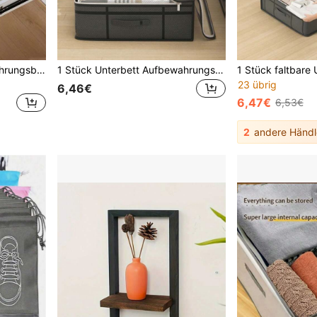
1 Stück Schmuckaufbewahrungsbox, Organizer Tablett für Ohrringe, Armbänder, Ringe, Halsketten, Uhren, hochwertige Samt Schmuckbox, Gold
1 Stück Unterbett Aufbewahrungstasche, Bettdecken Organizer Tasche, Große Kapazität wasserdichte staubdichte Decken Aufbewahrungsbox mit transparentem Fenster und Griff, Kapazität: 30L/90L/125L
23 übrig
6,46€
6,47€
6,53€
2
andere Händl