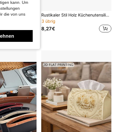
htigen kann. Um
nstellungen
ir die von uns
1 Stück 2D flache Morandi-grüne Heilungsstil schlafende Figur Taschentuchhalter, minimalistisches künstlerisches handgezeichnetes Muster, schmutzabweisend und leicht zu reinigen, geeignet für Mietwohnungen, B&B, Küche und Badezimmer, Heim-Serviettenaufbewahrung Dekoration
Rustikaler Stil Holz Küchenutensilienhalter - 3 Fächer Arbeitsplatte Aufbewahrungshalter, zum Aufbewahren von Besteck und Kochutensilien, nicht elektrisch, rechteckig
3 übrig
8,27€
lehnen