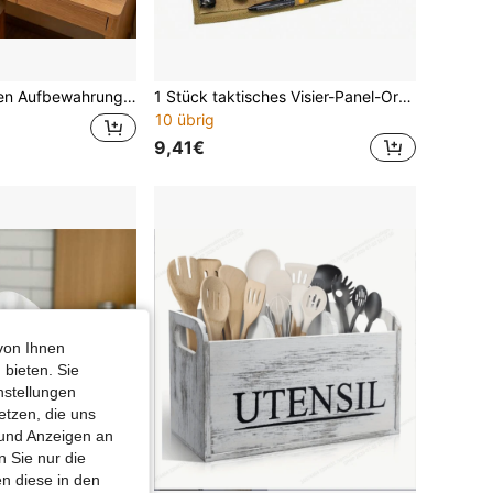
t Deckel & Tragegriff, Unterbett Aufbewahrungsbehälter für Wohnung, Studentenwohnheim und Haushaltsgebrauch
1 Stück taktisches Visier-Panel-Organizer - MOLLE-kompatible Sonnenblenden-Aufbewahrungstasche, großer doppelseitiger Autoaccessoire-Halter, nicht-elektrische Garagenaufbewahrungslösung aus robustem 600D Oxford-Material
10 übrig
9,41€
von Ihnen
 bieten. Sie
nstellungen
etzen, die uns
 und Anzeigen an
 Sie nur die
n diese in den