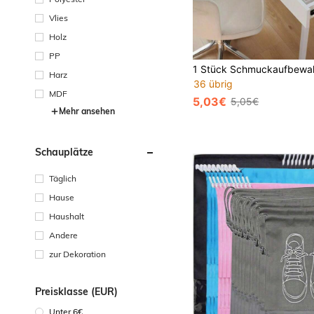
Vlies
Holz
PP
Harz
36 übrig
MDF
5,03€
5,05€
Mehr ansehen
Schauplätze
Täglich
Hause
Haushalt
Andere
zur Dekoration
Preisklasse (EUR)
Unter 6€