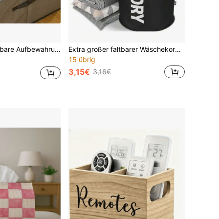
 Sortierbox, Aufbewahrung für Unterwäsche, Socken, Kleidung, Bettdecken, Decken, Kleider, Hosen, Schuhe, Jeans, Röcke, T-Shirts, Schlafzimmer, Hausorganisation.
Extra großer faltbarer Wäschekorb mit robustem Aluminiumlegierungsrahmen und stabilem Beinstütze, Stoff-Wäschekorb mit Griffen, tragbares und faltbares Design für einfache Aufbewahrung, geeignet für Zuhause, Wohnheim, Badezimmer, Waschküche, große Familien und Wohnungen, wasserdichte Wäschetasche, Kleideraufbewahrungs-Organizer-Tasche, Reiseessentiell
15 übrig
3,15€
3,16€