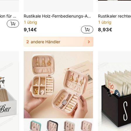
1 Stück Holz-Leckerli-Station für Haustiere, Futteraufbewahrung & Organizer-Box, Pfoten-Design, Haustierbedarf, Aufbewahrungs- und Organizer-Box für Zuhause
Rustikale Holz-Fernbedienungs-Aufbewahrungsbox - Praktischer und stilvoller Schreibtisch-Organizer, hält 1 Gegenstand mit Landhaus-Charme - Halten Sie Ihren Raum mühelos ordentlich
1 übrig
1 übrig
9,14€
8,93€
2
andere Händler