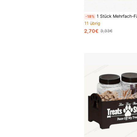
1 Stück Mehrfach-Fächer Stoffaufbewahrungsbox, multifunktionaler faltbarer Schrankorganizer, geeignet für Schlafzimmermöbel / Schreibtischschublade / Tisch / Badezimmerschrank, Küchenschrankau
-18%
11 übrig
2,70€
3,33€