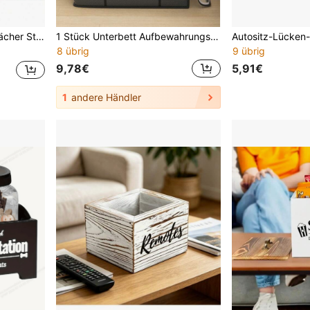
fbewahrung, Unterwäsche Socken Kleidung Organisation, Kosmetik und Kleinteile
1 Stück Unterbett Aufbewahrungstasche, Bettdecken Aufbewahrungsbox, Schlafzimmer Aufbewahrung, mit sichtbarem Fenster und Griff, wasserdicht und feuchtigkeitsbeständig, geeignet zum Aufbewahren von Decken und ungenutzten Artikeln zuhause, großvolumige staubdichte Aufbewahrungstasche
8 übrig
9 übrig
9,78€
5,91€
1
andere Händler