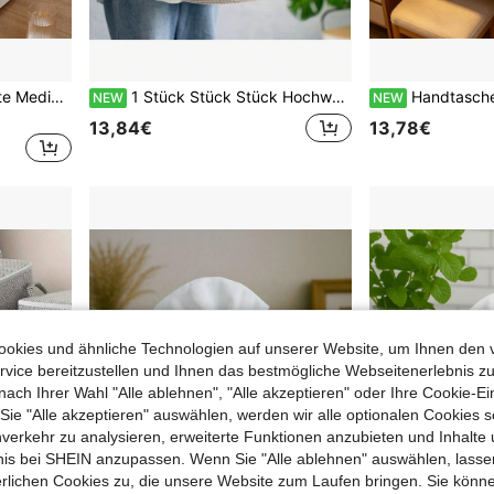
Großkapazitäts staubdichte Medikamentenbox, spezialisierter Medikamentenorganizer Aufbewahrungsbox, mehrschichtiges geräumiges Erste-Hilfe-Set, geeignet für Zuhause und Wohnheim, langanhaltend Kunststoff, stabil und zuverlässig, weiß.
1 Stück Stück Stück Hochwertiger großer Wäschekorb mit Griffen; aus strapazierfähigem Material gefertigt, erhältlich in Dunkelgrau, Weiß und Schwarz Patchwork; seine Designstruktur ist in mehrere Abschnitte unterteilt, perfekt für Zuhause, Studentenwohnheim, Badezimmer und Schlafzimmer dieses stilvolle und praktische Kleidungsaufbewahrungswerkzeug ist absolut die ideale Wahl für Wäschekörbe.
Handtaschen Aufbewahrungsbox, platzsparende Schrank Aufbewahrungsbox mi
NEW
NEW
13,84€
13,78€
okies und ähnliche Technologien auf unserer Website, um Ihnen den 
vice bereitzustellen und Ihnen das bestmögliche Webseitenerlebnis zu
nach Ihrer Wahl "Alle ablehnen", "Alle akzeptieren" oder Ihre Cookie-Ei
e "Alle akzeptieren" auswählen, werden wir alle optionalen Cookies s
nverkehr zu analysieren, erweiterte Funktionen anzubieten und Inhalte
bnis bei SHEIN anzupassen. Wenn Sie "Alle ablehnen" auswählen, lassen
erlichen Cookies zu, die unsere Website zum Laufen bringen. Sie könne