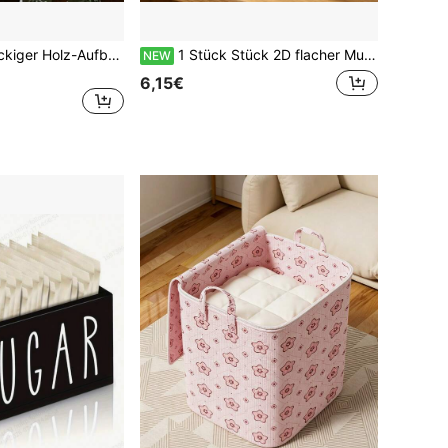
Rustikaler rechteckiger Holz-Aufbewahrungskorb mit Griffen, Arbeitsplatten-Organizerbox für Küche, Esstisch, Speisekammer, multifunktionaler Haushalts-Aufbewahrungsbehälter
1 Stück Stück 2D flacher Muster Taschentuchbox, marokkanisches Fliesen-Geometrisches Muster, Taschentuch-Aufbewahrungsbox, rechteckige Taschentuchbox, geeignet für hochwertige Taschentuch-Aufbewahrung, Auto-Taschentuchbox-Abdeckung, Heimdekoration
NEW
6,15€