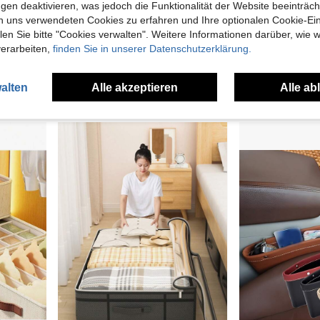
gen deaktivieren, was jedoch die Funktionalität der Website beeinträc
n uns verwendeten Cookies zu erfahren und Ihre optionalen Cookie-Ei
n Sie bitte "Cookies verwalten". Weitere Informationen darüber, wie w
Große Aufbewahrungstasche aus Vliesstoff, Organizer für Bettwäsche und Kleidung, tragbare Handtasche für Schlafzimmer und Wohnzimmer, geeignet für saisonale Kleideraufbewahrung und Umzugspackung
1 Stück nordischer Volkskunststil Taschentuchbox - Vogel, Blumen, Herz Muster, strapazierfähiges Stoffmaterial, geeignet für Küche, Wohnzimmer, Schlafzimmer, Auto, für Heim- und Partydekoration, kompaktes und robustes Design, perfekt für Feiertagsarrangements und Heimdekoration, 2D Flachdruck, 2D Flach
verarbeiten,
finden Sie in unserer Datenschutzerklärung.
1 übrig
2 übrig
6,02€
7,91€
alten
Alle akzeptieren
Alle ab
1
andere Händler