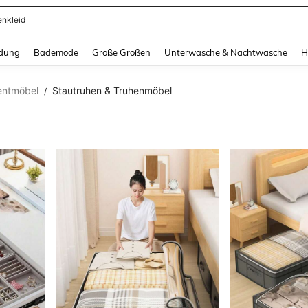
ertops
and down arrow keys to navigate search Zuletzt gesucht and Suche und Finde. Pr
dung
Bademode
Große Größen
Unterwäsche & Nachtwäsche
H
entmöbel
Stautruhen & Truhenmöbel
/