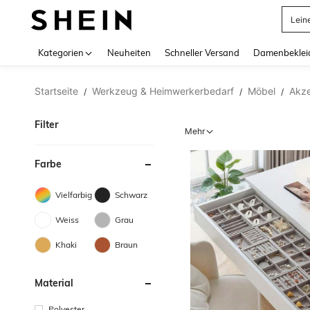
Somm
Use up 
Kategorien
Neuheiten
Schneller Versand
Damenbeklei
Startseite
Werkzeug & Heimwerkerbedarf
Möbel
Akz
/
/
/
Filter
Mehr
Farbe
Vielfarbig
Schwarz
Weiss
Grau
Khaki
Braun
Material
Polyester