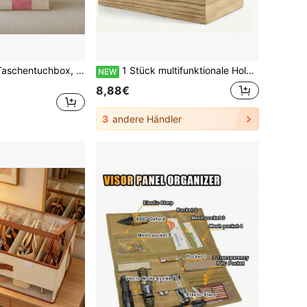
1 Stück Vintage Taschentuchbox, abstrakter geometrischer moderner Stil - rosa kariert, strapazierfähiges Polyestermaterial, geeignet für Küche, Wohnzimmer, Schlafzimmer, Badezimmer, Auto - Badezimmerzubehör | lustiges Design | strapazierfähiges Polyester, Taschentuchbox
1 Stück multifunktionale Holz-Aufbewahrungsbox mit 2 Fächern geeignet für Fernbedienung, Brille, Uhr und Schreibwaren perfekt für Wohnzimmer, Schlafzimmer, Büro und andere Orte, Fernbedienungs-Aufbewahrungsständer, offene Aufbewahrungsbox, Heimorganisation
NEW
8,88€
3
andere Händler