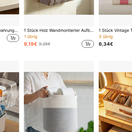
Holz-Kaffeestation Aufbewahrungstablett rechteckiger Mehrzweck-Aufbewahrungskorb nicht wasserdicht mit Gewürzregal, Kapselhalter und Kaffeebar Dekorationszubehör Organizer
1 Stück Holz Wandmontierter Aufbewahrungskasten, Brieforganizer mit Schlüsselhaken, Leinenstruktur, "Verbundene Herzen" Familienmotto, gemütliche Heim Eingangsbereich Dekoration
1 übrig
5 übrig
9,19€
6,34€
9,28€