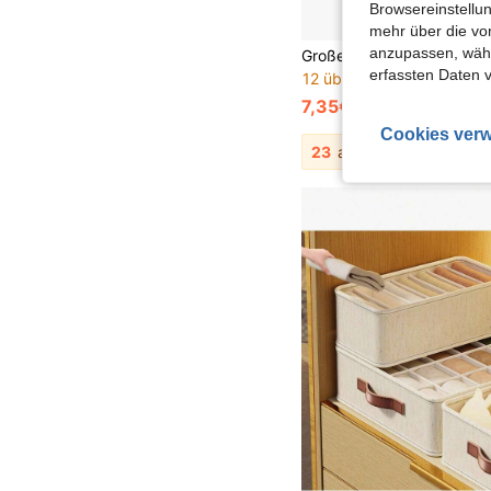
Browsereinstellun
mehr über die vo
anzupassen, wähle
erfassten Daten 
12 übrig
7,35€
7,42€
Cookies verw
23
andere Händler