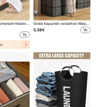
1 Stück faltbare Unterbett-Kleideraufbewahrungstasche, Kleiderschrank-Aufbewahrungstasche & Aufbewahrungsbox, Kleidung und Decken Organizer. Perfekt für Steppdecken. Mit transparentem sichtbarem Deckel und verstärkten Griffen, ideal zum Aufbewahren von Decken, Steppdecken, Pullovern
Große Kapazität verstärkter Wäschekorb mit Deckel, Aufbewahrungsbehälter für Kleidung und Spielzeug, stapelbarer Würfel-Organizer für Zuhause, geeignet für Schlafzimmer, Wohnzimmer, Auto, Reisen, Umzug und Schulsachen für Studenten
5,58€
er