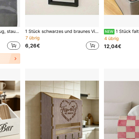
Schuhtaschen mit Kordelzug, staubdichte Schuhaufbewahrungstaschen geeignet für Reisen, Flur, Schlafzimmer, Studentenwohnheim, universal für Kinder und Erwachsene, Schul-Grundausstattung (Rosa/Weiß/Blau/Grau/Schwarz/Navy)
1 Stück schwarzes und braunes Vintage-Holzwandregal rustikales quadratisches Display-Regal für Fotos, Kerzen, Blumen, Fotoalben und Topfpflanzen perfekt für Wohnzimmer- und Bürodekoration, Vintage-Dekoration
1 Stück faltbare Aufbewahrungsbox mit Deckel, große Kapazität, faltbare Aufbewahrungsbox für Kleiderschrank,
NEW
7 übrig
4 übrig
6,26€
12,04€