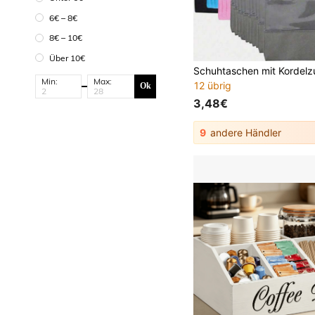
6€ – 8€
8€ – 10€
Über 10€
Min:
Max:
12 übrig
Ok
3,48€
9
andere Händler