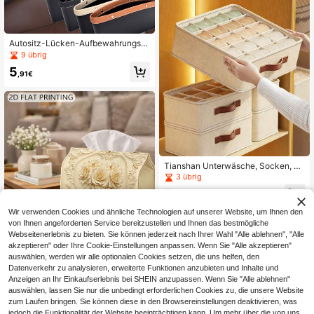
Autositz-Lücken-Aufbewahrungsb
ox, Autositz-Lückenfüller, PU-Vollle
9 übrig
der Autositz-Lücken-Aufbewahrun
5
gsbox, universelle Passform, kann z
,91€
wischen Autositzen platziert werde
n, zum Aufbewahren von Handy, Sc
hlüsseln, Karten, Stiften und andere
n Gegenständen
Tianshan Unterwäsche, Socken, Sli
p Aufbewahrungsbox - Schlafzimm
3 übrig
er Unterwäsche, Socken, Slip Schu
7
bladenaufbewahrungsbox mit Unter
,58€
teilungen, multifunktionale Schrank
Wir verwenden Cookies und ähnliche Technologien auf unserer Website, um Ihnen den
2
andere Händler
Unterwäsche Behälter für Wohnhei
von Ihnen angeforderten Service bereitzustellen und Ihnen das bestmögliche
m und Zuhause
Webseitenerlebnis zu bieten. Sie können jederzeit nach Ihrer Wahl "Alle ablehnen", "Alle
akzeptieren" oder Ihre Cookie-Einstellungen anpassen. Wenn Sie "Alle akzeptieren"
1 Stück Taschentuchbox, luxur
NEW
auswählen, werden wir alle optionalen Cookies setzen, die uns helfen, den
iöser Barock-Blumenstil geprägter
5
Datenverkehr zu analysieren, erweiterte Funktionen anzubieten und Inhalte und
,79€
Rosenrahmen, langanhaltend dekor
Anzeigen an Ihr Einkaufserlebnis bei SHEIN anzupassen. Wenn Sie "Alle ablehnen"
ative Aufbewahrung, geeignet für K
üche, Wohnzimmer, Schlafzimmer,
auswählen, lassen Sie nur die unbedingt erforderlichen Cookies zu, die unsere Website
Auto multifunktionale Feiertags-Hei
zum Laufen bringen. Sie können diese in den Browsereinstellungen deaktivieren, was
mdekoration, perfekt für Schreibtisc
jedoch die Funktionalität der Website beeinträchtigen kann. Um mehr über die von uns