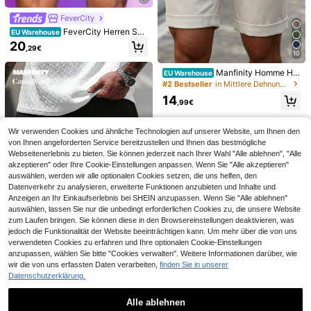
FeverCity
FeverCity Herren Sho
EU Warehouse
rts mit schräger Tasche aus PU-Le
20
,29€
der, einfarbig schwarz, Party-Sexy
10
9
Manfinity Homme Her
SUMWON
EU Warehouse
ren einfarbige Lässig Shorts mit Kn
#2 Bestseller
in Mittlere Dehnung Herren Unterteile
Herren Retro Amerikanische Cord Z
SUMWON Grau melierte Jorts mit ro
opfleiste und Tasche für den Somm
ugkordel Shorts, Herren Loose Appli
sa seitlichem Streifendetail unterhal
14
9
27
er
,99€
,90€
,07€
kation Shorts, Casual Knie-Länge S
b der Knie-Länge, lässige Bermuda
horts
-Shorts
Wir verwenden Cookies und ähnliche Technologien auf unserer Website, um Ihnen den
von Ihnen angeforderten Service bereitzustellen und Ihnen das bestmögliche
Webseitenerlebnis zu bieten. Sie können jederzeit nach Ihrer Wahl "Alle ablehnen", "Alle
akzeptieren" oder Ihre Cookie-Einstellungen anpassen. Wenn Sie "Alle akzeptieren"
auswählen, werden wir alle optionalen Cookies setzen, die uns helfen, den
Datenverkehr zu analysieren, erweiterte Funktionen anzubieten und Inhalte und
Anzeigen an Ihr Einkaufserlebnis bei SHEIN anzupassen. Wenn Sie "Alle ablehnen"
auswählen, lassen Sie nur die unbedingt erforderlichen Cookies zu, die unsere Website
zum Laufen bringen. Sie können diese in den Browsereinstellungen deaktivieren, was
jedoch die Funktionalität der Website beeinträchtigen kann. Um mehr über die von uns
verwendeten Cookies zu erfahren und Ihre optionalen Cookie-Einstellungen
Ähnliche vorrätige Artikel anzeigen
Alle ansehen
17
anzupassen, wählen Sie bitte "Cookies verwalten". Weitere Informationen darüber, wie
wir die von uns erfassten Daten verarbeiten,
finden Sie in unserer
Manfinity CasualCool
Datenschutzerklärung.
Manfinity CasualCool
EU Warehouse
Herren Sommer trapezförmige Jac
19
,79€
quard-Mesh-Shorts mit geripptem
Alle ablehnen
0,11€ sparen
4
4