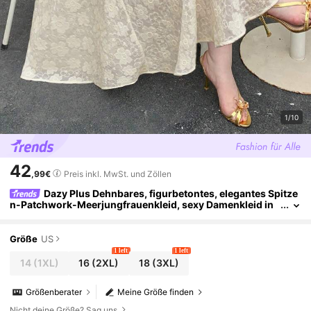
1/10
42
,99€
Preis inkl. MwSt. und Zöllen
Dazy Plus Dehnbares, figurbetontes, elegantes Spitze
n-Patchwork-Meerjungfrauenkleid, sexy Damenkleid in
Große Größen für Frühling/Herbst-Dates, Apricot
Größe
US
1 left
1 left
14
(1XL)
16
(2XL)
18
(3XL)
Größenberater
Meine Größe finden
Nicht deine Größe? Sag uns