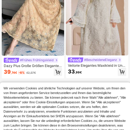
#BescheideneEleganz
#Frühes Frühlingskleid
Veilorie Elegantes Maxikleid in Unif
Dazy Plus Große Größen Elegantes
arbe mit V-Ausschnitt und Langarm,
Spitzen-Paillettenkleid mit Blumens
33
39
,99€
,74€
-6%
42,37€
Große Größen
tickerei für Damen, Frühlings-/Som
mer-Sommerkleid
Wir verwenden Cookies und ähnliche Technologien auf unserer Website, um Ihnen den
von Ihnen angeforderten Service bereitzustellen und Ihnen das bestmögliche
Webseitenerlebnis zu bieten. Sie können jederzeit nach Ihrer Wahl "Alle ablehnen", "Alle
akzeptieren" oder Ihre Cookie-Einstellungen anpassen. Wenn Sie "Alle akzeptieren"
auswählen, werden wir alle optionalen Cookies setzen, die uns helfen, den
Datenverkehr zu analysieren, erweiterte Funktionen anzubieten und Inhalte und
Anzeigen an Ihr Einkaufserlebnis bei SHEIN anzupassen. Wenn Sie "Alle ablehnen"
auswählen, lassen Sie nur die unbedingt erforderlichen Cookies zu, die unsere Website
zum Laufen bringen. Sie können diese in den Browsereinstellungen deaktivieren, was