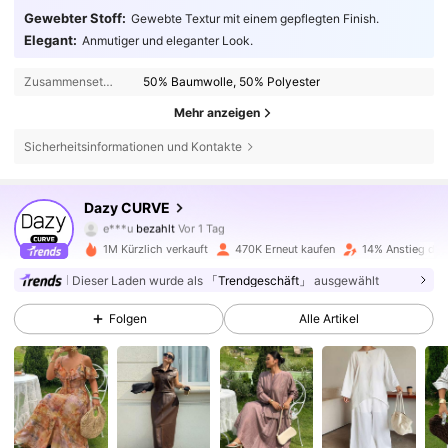
Gewebter Stoff:
Gewebte Textur mit einem gepflegten Finish.
Elegant:
Anmutiger und eleganter Look.
Zusammensetzung:
50% Baumwolle, 50% Polyester
Mehr anzeigen
Sicherheitsinformationen und Kontakte
399K Follower
4,80
Dazy CURVE
j***y
ist
Vor 30 Minuten
gefolgt
1M Kürzlich verkauft
470K Erneut kaufen
14% Anstieg der
399K Follower
4,80
Dieser Laden wurde als
「Trendgeschäft」
ausgewählt
Folgen
Alle Artikel
399K Follower
4,80
399K Follower
4,80