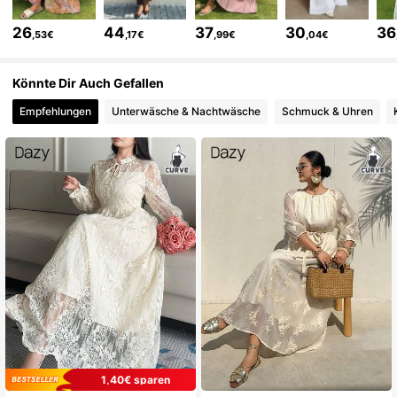
399K Follower
4,80
26
44
37
30
36
,53€
,17€
,99€
,04€
399K Follower
4,80
Könnte Dir Auch Gefallen
Empfehlungen
Unterwäsche & Nachtwäsche
Schmuck & Uhren
399K Follower
4,80
399K Follower
4,80
399K Follower
4,80
399K Follower
4,80
399K Follower
4,80
1,40€ sparen