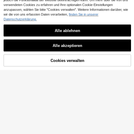
jedoch die Funktionalität der Website beeinträchtigen kann. Um mehr über die von uns
verwendeten Cookies zu erfahren und Ihre optionalen Cookie-Einstellungen
anzupassen, wählen Sie bitte "Cookies verwalten". Weitere Informationen darüber, wie
wir die von uns erfassten Daten verarbeiten,
finden Sie in unserer
Datenschutzerklärung.
Alle ablehnen
Alle akzeptieren
Cookies verwalten
ZUM WARENKORB HINZUFÜGEN