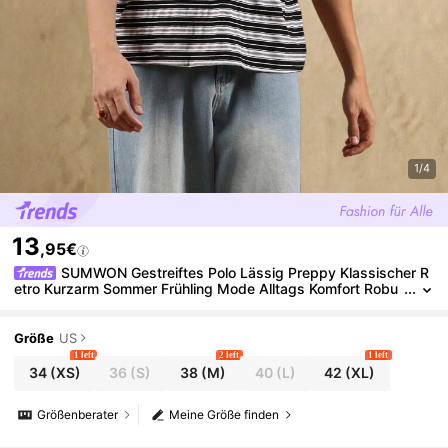
1/4
13
,95€
SUMWON Gestreiftes Polo Lässig Preppy Klassischer R
etro Kurzarm Sommer Frühling Mode Alltags Komfort Robu
st Modern
Größe
US
1 left
2 left
1 left
34
(XS)
36
(S)
38
(M)
40
(L)
42
(XL)
Größenberater
Meine Größe finden