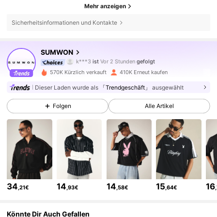
Mehr anzeigen
Sicherheitsinformationen und Kontakte
1M Follower
4,83
SUMWON
k***3
ist
Vor 2 Stunden
gefolgt
n***e
ist am Durchsuchen
1M Follower
4,83
570K Kürzlich verkauft
410K Erneut kaufen
Dieser Laden wurde als
「Trendgeschäft」
ausgewählt
1M Follower
4,83
Folgen
Alle Artikel
1M Follower
4,83
1M Follower
4,83
34
14
14
15
16
,21€
,93€
,58€
,64€
1M Follower
4,83
Könnte Dir Auch Gefallen