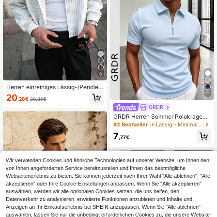
eujahr Valentinstag
6
Herren einreihiges Lässig-/Pendler-
Hemd mit Streifen und kurzen Ärme
11
20
,28€
20,29€
ln, Smart Casual
GRDR
GRDR Herren Sommer Polokragen
Halb-Reißverschluss Kurzarm T-Sh
#2 Bestseller
in Lässig - Minimalistischer Stil Herren T-Shirts
irt, geeignet für Outdoor, Urlaub und
7
Lässige Bekleidung
,77€
Wir verwenden Cookies und ähnliche Technologien auf unserer Website, um Ihnen den
von Ihnen angeforderten Service bereitzustellen und Ihnen das bestmögliche
Webseitenerlebnis zu bieten. Sie können jederzeit nach Ihrer Wahl "Alle ablehnen", "Alle
akzeptieren" oder Ihre Cookie-Einstellungen anpassen. Wenn Sie "Alle akzeptieren"
auswählen, werden wir alle optionalen Cookies setzen, die uns helfen, den
Datenverkehr zu analysieren, erweiterte Funktionen anzubieten und Inhalte und
Anzeigen an Ihr Einkaufserlebnis bei SHEIN anzupassen. Wenn Sie "Alle ablehnen"
auswählen, lassen Sie nur die unbedingt erforderlichen Cookies zu, die unsere Website