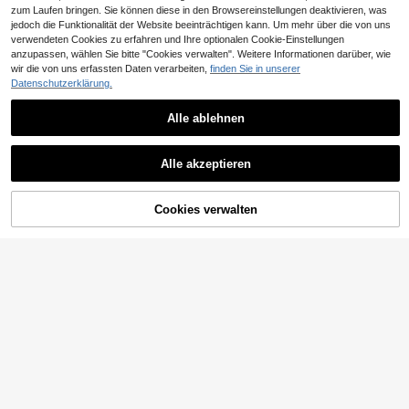
zum Laufen bringen. Sie können diese in den Browsereinstellungen deaktivieren, was
jedoch die Funktionalität der Website beeinträchtigen kann. Um mehr über die von uns
verwendeten Cookies zu erfahren und Ihre optionalen Cookie-Einstellungen
anzupassen, wählen Sie bitte "Cookies verwalten". Weitere Informationen darüber, wie
wir die von uns erfassten Daten verarbeiten,
finden Sie in unserer
VORANTS
Datenschutzerklärung.
Herren Sommer Jacquard strukturie
rtes Kontrastfarben Halb-Reißversc
15
,34€
Alle ablehnen
hluss Poloshirt, lässiger minimalistis
10
cher urbaner reifer britischer Gentle
man Stil
GRDR
Alle akzeptieren
GRDR Herren Sommer Poloshirt mit
Reißverschluss, einfarbig klassisch,
7
,77€
kurzärmlig, geeignet für lässige Out
door-Bekleidung
Cookies verwalten
ZUM WARENKORB HINZUFÜGEN
8