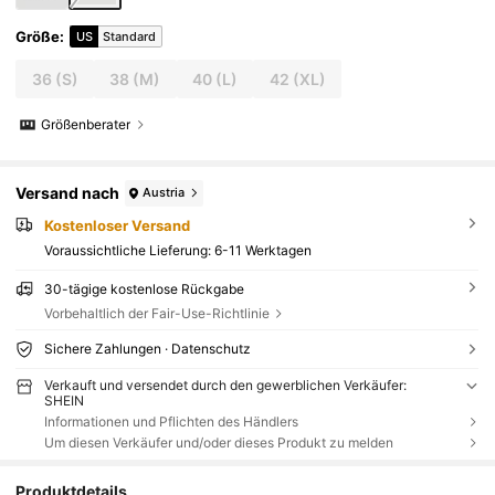
Größe
:
US
Standard
36
(S)
38
(M)
40
(L)
42
(XL)
Größenberater
Versand nach
Austria
Kostenloser Versand
Voraussichtliche Lieferung:
6-11 Werktagen
30-tägige kostenlose Rückgabe
Vorbehaltlich der Fair-Use-Richtlinie
Sichere Zahlungen · Datenschutz
Verkauft und versendet durch den gewerblichen Verkäufer:
SHEIN
Informationen und Pflichten des Händlers
Um diesen Verkäufer und/oder dieses Produkt zu melden
Produktdetails