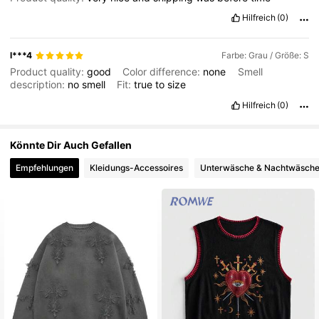
Hilfreich
(0)
l***4
Farbe: Grau / Größe: S
Product quality:
good
Color difference:
none
Smell
description:
no
smell
Fit:
true
to
size
Hilfreich
(0)
Könnte Dir Auch Gefallen
Empfehlungen
Kleidungs-Accessoires
Unterwäsche & Nachtwäsch