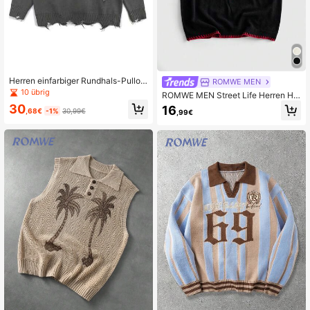
Herren einfarbiger Rundhals-Pullov
ROMWE MEN
er mit Langarm für den täglichen Ge
10 übrig
ROMWE MEN Street Life Herren He
brauch, Emo, für Herbst und Winter
rzenmuster Rundhals Casual Strick
30
16
,68€
-1%
30,99€
,99€
weste