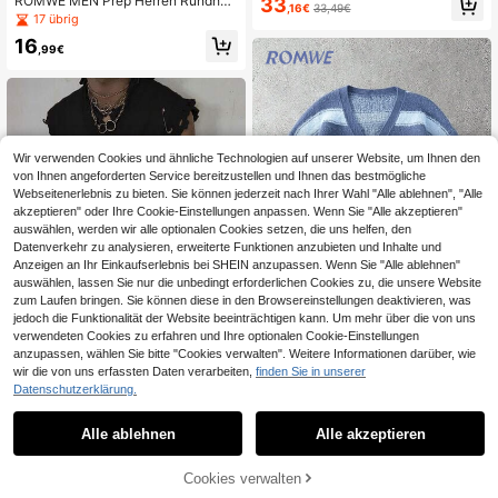
ROMWE MEN Prep Herren Rundhal
33
,16€
33,49€
modischer Rundhals-Langarm-Graf
s Kurzarm Lässig Mode Jacquard H
17 übrig
ik-Pullover, Y2K-Stil Langarm-Stric
ohlmuster Top, Sommer Streetwear
16
kpullover, für den Winter
,99€
Wir verwenden Cookies und ähnliche Technologien auf unserer Website, um Ihnen den
von Ihnen angeforderten Service bereitzustellen und Ihnen das bestmögliche
Webseitenerlebnis zu bieten. Sie können jederzeit nach Ihrer Wahl "Alle ablehnen", "Alle
akzeptieren" oder Ihre Cookie-Einstellungen anpassen. Wenn Sie "Alle akzeptieren"
auswählen, werden wir alle optionalen Cookies setzen, die uns helfen, den
Datenverkehr zu analysieren, erweiterte Funktionen anzubieten und Inhalte und
Anzeigen an Ihr Einkaufserlebnis bei SHEIN anzupassen. Wenn Sie "Alle ablehnen"
Ähnliche vorrätige Artikel anzeigen
Alle ansehen
auswählen, lassen Sie nur die unbedingt erforderlichen Cookies zu, die unsere Website
zum Laufen bringen. Sie können diese in den Browsereinstellungen deaktivieren, was
jedoch die Funktionalität der Website beeinträchtigen kann. Um mehr über die von uns
verwendeten Cookies zu erfahren und Ihre optionalen Cookie-Einstellungen
anzupassen, wählen Sie bitte "Cookies verwalten". Weitere Informationen darüber, wie
ROMWE MEN
wir die von uns erfassten Daten verarbeiten,
finden Sie in unserer
Datenschutzerklärung.
ROMWE MEN Herren lässige Mode
Street Farbblock gestreifte Nummer
Manfinity EMRG
33
,24€
& Buchstaben Muster V-Ausschnitt
Alle ablehnen
Alle akzeptieren
Manfinity EMRG Herren Totenkopf
Sorry, dieses Produkt ist ausverkauft.
Drop-Shoulder locker sitzende Kno
Muster Distressed Pullover Weste H
20
pfleiste Strickjacke, Herbst/Winter
,29€
alloween, Herren Gothic Punk Grun
Cookies verwalten
AUSVERKAUFT
ge Rock Pullover Weste, Herbst/Win
ter, Feiertag