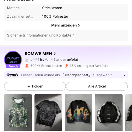
Material:
Strickwaren
Zusammensetzung:
100% Polyester
Mehr anzeigen
Sicherheitsinformationen und Kontakte
665K Follower
4,81
ROMWE MEN
b***1
ist
Vor 4 Stunden
gefolgt
a***8
ist am Durchsuchen
500K+ Erneut kaufen
13% Anstieg der Verkäufe
665K Follower
4,81
Dieser Laden wurde als
「Trendgeschäft」
ausgewählt
Folgen
Alle Artikel
665K Follower
4,81
665K Follower
4,81
665K Follower
4,81