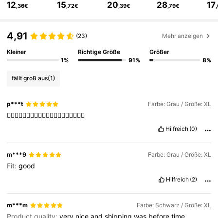
12
15
20
28
17
,36€
,72€
,39€
,79€
665K Follower
4,81
4,91
(23)
Mehr anzeigen
Kleiner
Richtige Größe
Größer
665K Follower
4,81
1%
91%
8%
fällt groß aus
(1)
665K Follower
4,81
p***t
Farbe: Grau / Größe: XL
👍🏻👍🏻👍🏻👍🏻👍🏻👍🏻👍🏻👍🏻👍🏻👍🏻
665K Follower
4,81
Hilfreich
(0)
665K Follower
4,81
m***9
Farbe: Grau / Größe: XL
Fit:
good
Hilfreich
(2)
665K Follower
4,81
m***m
Farbe: Schwarz / Größe: XL
Product quality:
very
nice
and
shipping
was
before
time