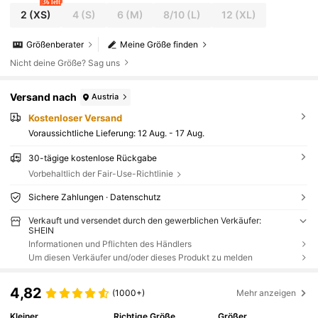
36 left
2
(XS)
4
(S)
6
(M)
8/10
(L)
12
(XL)
Größenberater
Meine Größe finden
Nicht deine Größe? Sag uns
Versand nach
Austria
Kostenloser Versand
Voraussichtliche Lieferung:
12 Aug. - 17 Aug.
30-tägige kostenlose Rückgabe
Vorbehaltlich der Fair-Use-Richtlinie
Sichere Zahlungen · Datenschutz
Verkauft und versendet durch den gewerblichen Verkäufer:
SHEIN
Informationen und Pflichten des Händlers
Um diesen Verkäufer und/oder dieses Produkt zu melden
4,82
(1000+)
Mehr anzeigen
Kleiner
Richtige Größe
Größer