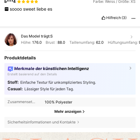
b***4
Farbe: Weiss / Größe: XS
soooo
sweet
liebe
es
Hilfreich
(3)
Das Model trägt:
S
Höhe:
176.0
Brust :
88.0
Taillenumfang:
62.0
Hüftungsumfang:
Produktdetails
Merkmale der künstlichen Intelligenz
Erstellt basierend auf den Details
Stoff:
Einfache Textur für unkompliziertes Styling.
Casual:
Lässiger Style für jeden Tag.
Zusammensetzung:
100% Polyester
Mehr anzeigen
Sicherheitsinformationen und Kontakte