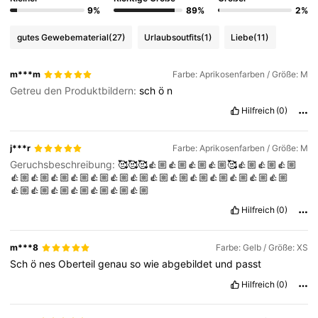
9%
89%
2%
gutes Gewebematerial
(27)
Urlaubsoutfits
(1)
Liebe
(11)
m***m
Farbe: Aprikosenfarben / Größe: M
Getreu den Produktbildern:
sch
ö
n
Hilfreich
(0)
j***r
Farbe: Aprikosenfarben / Größe: M
Geruchsbeschreibung:
🥰🥰🥰👍🏼👍🏼👍🏼👍🏼🥰👍🏼👍🏼👍🏼
👍🏼👍🏼👍🏼👍🏼👍🏼👍🏼👍🏼👍🏼👍🏼👍🏼👍🏼👍🏼👍🏼👍🏼
👍🏼👍🏼👍🏼👍🏼👍🏼👍🏼👍🏼
Hilfreich
(0)
m***8
Farbe: Gelb / Größe: XS
Sch
ö
nes
Oberteil
genau
so
wie
abgebildet
und
passt
Hilfreich
(0)