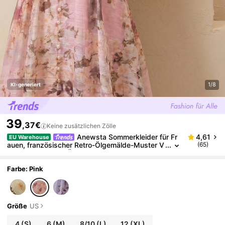
1/8
KI-generiert
39
,37€
Keine zusätzlichen Zölle
Anewsta Sommerkleider für Fr
4,61
EU Warehouse
auen, französischer Retro-Ölgemälde-Muster V
(65)
-Ausschnitt Petal-Ärmel Perlknopf Taille A-Linie
Midi-Kleid, elegantes rosa Kleid für Frauen
Farbe: Pink
Größe
US
4
(S)
6
(M)
8/10
(L)
12
(XL)