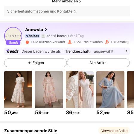
Mehr anzeigen
Sicherheitsinformationen und Kontakte
4M Follower
4,85
Anewsta
s***8
bezahlt
Vor 1 Tag
s***v
ist
Vor 4 Stunden
gefolgt
1.9M Kürzlich verkauft
1.6M Erneut kaufen
11% Anstieg de
4M Follower
4,85
Dieser Laden wurde als
「Trendgeschäft」
ausgewählt
Folgen
Alle Artikel
4M Follower
4,85
4M Follower
4,85
4M Follower
4,85
50
59
36
52
85
,49€
,99€
,99€
,99€
4M Follower
4,85
Zusammenpassende Stile
Verwandte Artikel