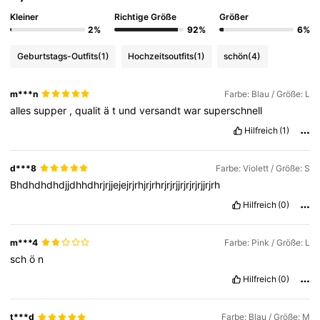
Kleiner
Richtige Größe
Größer
2%
92%
6%
Geburtstags-Outfits
(1)
Hochzeitsoutfits
(1)
schön
(4)
m***n
Farbe: Blau / Größe: L
alles
supper
,
qualit
ä
t
und
versandt
war
superschnell
Hilfreich
(1)
d***8
Farbe: Violett / Größe: S
Bhdhdhdhdjjdhhdhrjrjjejejrjrhjrjrhrjrjrjjrjrjrjrjjrjrh
Hilfreich
(0)
m***4
Farbe: Pink / Größe: L
sch
ö
n
Hilfreich
(0)
t***d
Farbe: Blau / Größe: M