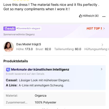
Love
this
dress
!
The
material
feels
nice
and
it
fits
perfectly
.
Got
so
many
compliments
when
I
wore
it
!
Hilfreich
(4)
HOT
TOP 1
#Sommerlich elegant
Sonnenverwöhnte Eleganz
Das Model trägt:
S
Höhe:
173.0
Brust :
82.0
Taillenumfang:
60.0
Hüftungsumfang:
Produktdetails
Merkmale der künstlichen Intelligenz
Erstellt basierend auf den Details
Casual:
Lässiger Look mit müheloser Eleganz.
A Linie:
A-Linie mit anmutigem Schwung.
Material:
Organza
Zusammensetzung:
100% Polyester