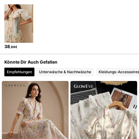
4M Follower
4,85
4M Follower
4,85
38
,99€
4M Follower
4,85
Könnte Dir Auch Gefallen
Empfehlungen
Unterwäsche & Nachtwäsche
Kleidungs-Accessoire
4M Follower
4,85
4M Follower
4,85