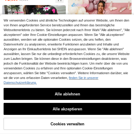
ohne Ärmel, Lässig Kleid für den Url
rauen Sommer einfarbiges plissierte
aftskleid Im Farbblock Look Mit Ge
16
11
aub
,33€
,99€
s Bodycon Kleid mit Schlitz, Umsta
streiftem Muster Und Schmalem Sc
ndskleid
hnitt Ohne Ärmel
Wir verwenden Cookies und ähnliche Technologien auf unserer Website, um Ihnen den
von Ihnen angeforderten Service bereitzustellen und Ihnen das bestmögliche
Webseitenerlebnis zu bieten. Sie können jederzeit nach Ihrer Wahl "Alle ablehnen", "Alle
akzeptieren" oder Ihre Cookie-Einstellungen anpassen. Wenn Sie "Alle akzeptieren"
auswählen, werden wir alle optionalen Cookies setzen, die uns helfen, den
Datenverkehr zu analysieren, erweiterte Funktionen anzubieten und Inhalte und
Anzeigen an Ihr Einkaufserlebnis bei SHEIN anzupassen. Wenn Sie "Alle ablehnen"
auswählen, lassen Sie nur die unbedingt erforderlichen Cookies zu, die unsere Website
zum Laufen bringen. Sie können diese in den Browsereinstellungen deaktivieren, was
jedoch die Funktionalität der Website beeinträchtigen kann. Um mehr über die von uns
verwendeten Cookies zu erfahren und Ihre optionalen Cookie-Einstellungen
Ähnliche vorrätige Artikel anzeigen
Alle ansehen
anzupassen, wählen Sie bitte "Cookies verwalten". Weitere Informationen darüber, wie
wir die von uns erfassten Daten verarbeiten,
finden Sie in unserer
Datenschutzerklärung.
Loomaby
Alle ablehnen
Loomaby Umstandsmode Kleid mit
#Künstlerische Anarchie
4
Herz Muster und Fischschwanz-H
16 übrig
SHEIN Umstandsmode Sommer Läs
emd für Frauen, Babyparty-Kleid, G
Lyckli
Modmama
sig Blumen Loose Fit Kleid
2 übrig
13
ender Reveal-Kleid
,99€
Alle akzeptieren
Lyckli Mutterschafts-
Modmama Schwange
EU Warehouse
EU Warehouse
13
Sorry, dieses Produkt ist ausverkauft.
Kleid mit kleinen Blumen, Flügelärm
re Frauen Rundhals Kleid mit Buchs
,29€
17
12
,81€
,99€
el, geeignet für den Urlaub
taben- und Fußabdruck-Muster für
den Alltag
Cookies verwalten
AUSVERKAUFT