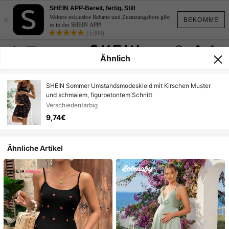
SHEIN APP-Bereit, fertig, Stil!
×
Weitere exklusive Rabatte und Zusatzangebote gibt
BEKOMME
es in der SHEIN APP!
(5,000)
Ähnlich
SHEIN Sommer Umstandsmodeskleid mit Kirschen Muster
und schmalem, figurbetontem Schnitt
Verschiedenfarbig
9,74€
Ähnliche Artikel