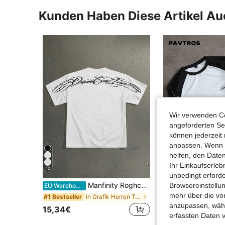
Kunden Haben Diese Artikel A
Wir verwenden Co
angeforderten Ser
können jederzeit 
anpassen. Wenn Si
helfen, den Date
Ihr Einkaufserle
12
31
unbedingt erford
Manfinity Roghcode Herren Rundhals T-Shirt mit Buchstaben-Muster, Lässig, Kurzarm, Sommer
Browsereinstellun
PAVTROS
EU Warehouse
PA
EU Warehouse
-1%
mehr über die vo
in Grafik Herren T-Shirts
#1 Bestseller
anzupassen, wähle
20,78€
20,99€
15,34€
erfassten Daten 