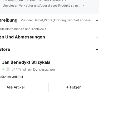
Informationen und Pflichten des Händlers
Um diesen Verkäufer und/oder dieses Produkt zu melden
hreibung
Pullover,Herbst,Winter,Frühling,Sehr tief angesetzte Schulterpartie
eitsinformationen und Kontakte
en Und Abmessungen
4,73
1.4K
132
Store
4,73
1.4K
132
4,73
1.4K
132
Jan Benedykt Strzykała
p***8
ist am Durchsuchen
4,73
1.4K
132
ürzlich verkauft
4,73
1.4K
132
Alle Artikel
Folgen
4,73
1.4K
132
4,73
1.4K
132