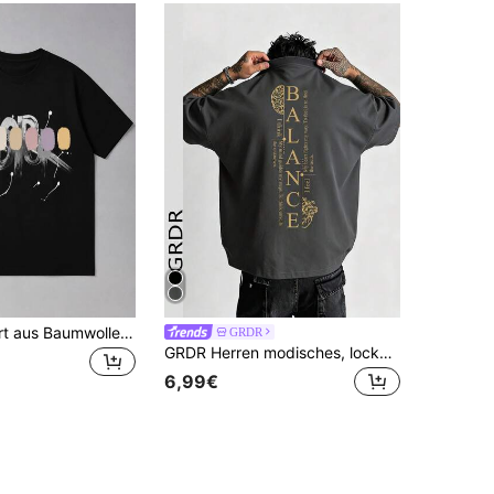
Vintage-T-Shirt aus Baumwolle für Herren, grafischer Graffiti-DR-Print, lässiges amerikanisches Streetwear-Oberteil für alle Jahreszeiten und den Alltag.
GRDR
GRDR Herren modisches, locker geschnittenes Kurzarm T-Shirt mit Muster | Exquisites Design | Sommer Essentiell | Leicht zu kombinieren, um Deinen Stil zu zeigen
6,99€