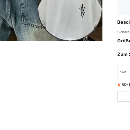
Besc
Sicherh
Größ
Zum 
8K+ K