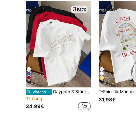
20
10
Daypath 3 Stücke/Set Standard Größe Herren 3D Los Angeles Grafik Schwarz, Weiß & Rot T-Shirts, vielseitig für den Sommer
EU Warehouse
12 übrig
31,98€
34,99€