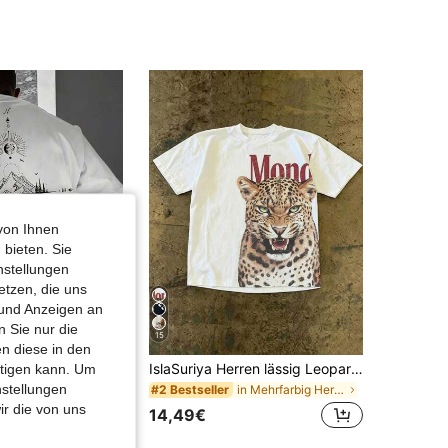
4,73
1.4K
132
4,73
1.4K
132
4,73
1.4K
132
von Ihnen
 bieten. Sie
nstellungen
etzen, die uns
 und Anzeigen an
 Sie nur die
15
n diese in den
IslaSuriya Herren lässig Leoparden- & Buchstaben-Muster Rundhals Kurzarm T-Shirt, Sommer
htigen kann. Um
nity EMRG
Manfinity EMRG Überdimensioniertes Bedrucktes T-shirt Für Herren Mit Fallender Schulter
nstellungen
in Mehrfarbig Herren T-Shirts
#2 Bestseller
in Straße Herren T-Shirts
ir die von uns
14,49€