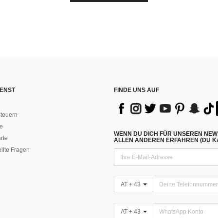
ENST
FINDE UNS AUF
teuern
e
WENN DU DICH FÜR UNSEREN NEW
rte
ALLEN ANDEREN ERFAHREN (DU KA
ellte Fragen
AT + 43
AT + 43