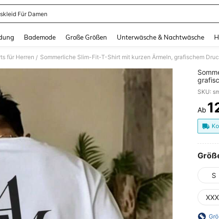
skleid Für Damen
and down arrow keys to navigate search Zuletzt gesucht and Suche und Finde. Pr
dung
Bademode
Große Größen
Unterwäsche & Nachtwäsche
H
ts für Herren
/
Sommer
grafis
Stück 
SKU: s
reiner
1
Ab
PR
Ko
Größ
S
XXX
Grö