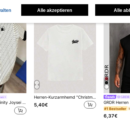
alten
Alle akzeptieren
Alle ab
Herren-Kurzarmhemd "ChristmasOpen Phase" mit handgezeichnetem Stickmuster, ideal für Frühling und Sommer. Retro-amerikanischer Stil, Unisex-Sommertop, bequemes Sommeroutfit, perfekt für den Alltag, lässige Passform, perfekt für den Sommerurlaub. Ein absolutes Must-have!
sei
GRDR
Schwarze Katze Muster Patchwork Rundhals T-Shirt, Gestreiftes T-Shirt, Geeignet für Schule, Freundschaftsgeschenk
5,40€
#1 Bestseller
6,37€