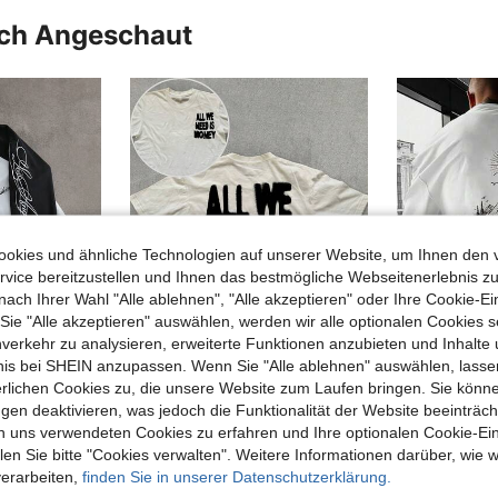
uch Angeschaut
okies und ähnliche Technologien auf unserer Website, um Ihnen den 
vice bereitzustellen und Ihnen das bestmögliche Webseitenerlebnis zu
nach Ihrer Wahl "Alle ablehnen", "Alle akzeptieren" oder Ihre Cookie-Ei
e "Alle akzeptieren" auswählen, werden wir alle optionalen Cookies s
nverkehr zu analysieren, erweiterte Funktionen anzubieten und Inhalte
bnis bei SHEIN anzupassen. Wenn Sie "Alle ablehnen" auswählen, lassen
21
9
erlichen Cookies zu, die unsere Website zum Laufen bringen. Sie könne
SHEIN Herren Kontrast-Farbdruck T-Shirt mit Rundhalsausschnitt und Kurzarm, Standardpassform
gen deaktivieren, was jedoch die Funktionalität der Website beeinträc
Manfi
EU Warehouse
VTROS Herren Loose Fit Raglan Ärmel T-Shirt, Schwarz & Weiß Kontrast, handgeschriebener englischer Grafikdruck Langarm Herren Herren Langarm T-Shirt Baseball Tee Herren Baseball Shirt Jersey Langarm Old Money, Alltags Lässig, Wochenendausflüge, Outdoor-Aktivitäten, Reiseexpeditionen, entspannte Arbeitsumgebungen oder halbformelle Anlässe, Freund/Ehemann Geschenk, Jahrestags/Geburtstags Geschenkparty Sommerurlaub Neujahr Valentinstag
n uns verwendeten Cookies zu erfahren und Ihre optionalen Cookie-Ei
in Elastan Herren T-Shirts
#2 Bestseller
#1 Bestseller
n Sie bitte "Cookies verwalten". Weitere Informationen darüber, wie w
14,75€
verarbeiten,
finden Sie in unserer Datenschutzerklärung.
13,85€