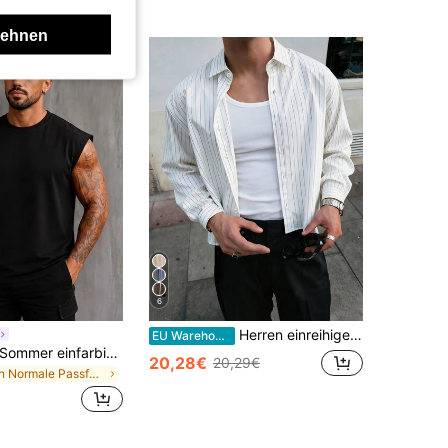
lehnen
6
Herren einreihiges Lässig-/Pendler-Hemd mit Streifen und kurzen Ärmeln, Smart Casual
EU Warehouse
GRDR Herren Sommer einfarbiges Rundhals Lässig Loose Tank Top
20,28€
20,29€
in Normale Passform Herren Oberteile