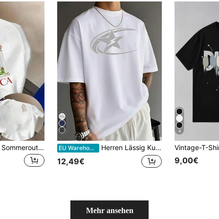
4
T-Shirt für Männer, Sommeroutfit für Männer, Y2K-Streetwear-Shirt für Männer, Baumwoll-Oberteile, Damen-T-Shirt-Oberteile, 90er-Jahre-Stil, Vatertagsgeschenk, Festival-Outfit für Männer
Herren Lässig Kurzarm T-Shirt | Premium Stoff | Einzigartiges Motiv | Ideale Wahl
EU Warehouse
9,00€
12,49€
Mehr ansehen