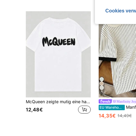
Cookies verw
8
McQueen zeigte mutig eine handgeschriebene Schrift auf der Vorderseite des T-Shirts, die eine junge Energie und urbanen Stil widerspiegelte.
Manfinity Joy
Manfinity Joysei Herren Lässig Lustige Niedliche 
EU Warehouse
12,48€
14,35€
14,49€