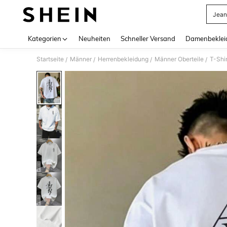
Jean
Use up 
Kategorien
Neuheiten
Schneller Versand
Damenbeklei
Startseite
Männer
Herrenbekleidung
Männer Oberteile
T-Shir
/
/
/
/