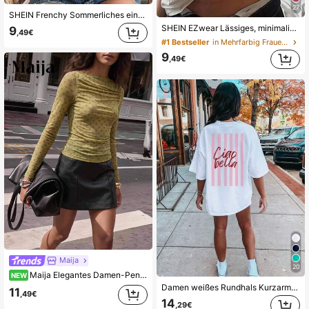
27
SHEIN Frenchy Sommerliches einfarbiges T-Shirt mit Spitzeneinsätzen und V-Ausschnitt, Baumwoll-T-Shirt mit wasserlöslicher Spitze, bequem und atmungsaktiv für den täglichen Urlaubs- und Pendlergebrauch, Cottagecore, Hochzeitssaison
SHEIN EZwear Lässiges, minimalistisches Damen T-Shirt mit Allover-Muster, Off-Shoulder, locker sitzender Kurzarm-Schnitt
9
,49€
#1 Bestseller
in Mehrfarbig Frauen T-Shirts
9
,49€
Maija
20
Maija Elegantes Damen-Pendler-T-Shirt mit Polka-Dot-Muster in Slim Fit
NEW
Damen weißes Rundhals Kurzarm T-Shirt Kleid, Muster mit "Ciao Bella" Text, lockeres gestreiftes Rückendesign, Streetstyle Partystyle, Outdoor Y2K
11
,49€
14
,29€