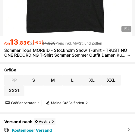
1/14
13
,83€
-6%
14,82€
Von
Preis inkl. MwSt. und Zöllen
Sommer Tops MORBID - Stockholm Show T-Shirt - TRUST NO
ONE RECORDING T-Shirt Sommer Sommer Outfit Damen Ku
rze Hose
Größe
PP
S
M
L
XL
XXL
XXXL
Größenberater
Meine Größe finden
Versand nach
Austria
Kostenloser Versand