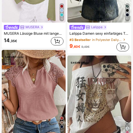
12
13
MUSERA
Lalippa
MUSERA Lässige Bluse mit langen Ärmeln, Kapselgarderobe für den Alltag, oversized Shirts für Flughafen, Winter, elegante Ferien, Frühling, Sommer
Lalippa Damen sexy einfarbiges T-Shirt mit asymmetrischem Ausschnitt und rückenfreiem Design, Sommer
14
#3 Bestseller
in Polyester Daily Tees
,35€
9
,40€
9,49€
17