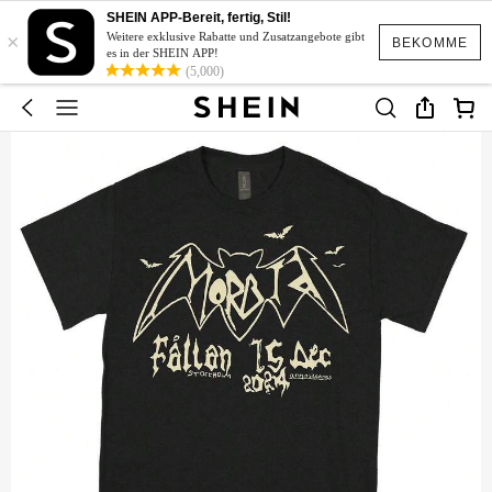
SHEIN APP-Bereit, fertig, Stil!
×
Weitere exklusive Rabatte und Zusatzangebote gibt
BEKOMME
es in der SHEIN APP!
(5,000)