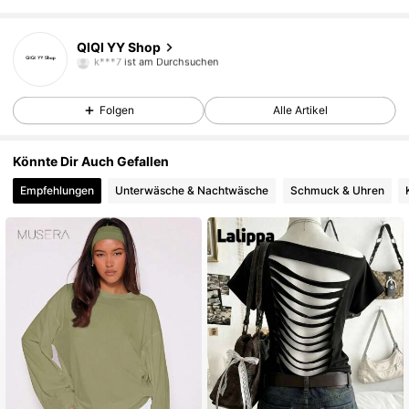
4 Follower
4,62
QIQI YY Shop
k***7
ist am Durchsuchen
4 Follower
4,62
Folgen
Alle Artikel
4 Follower
4,62
4 Follower
4,62
Könnte Dir Auch Gefallen
Empfehlungen
Unterwäsche & Nachtwäsche
Schmuck & Uhren
4 Follower
4,62