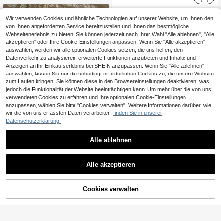
Wir verwenden Cookies und ähnliche Technologien auf unserer Website, um Ihnen den
von Ihnen angeforderten Service bereitzustellen und Ihnen das bestmögliche
Webseitenerlebnis zu bieten. Sie können jederzeit nach Ihrer Wahl "Alle ablehnen", "Alle
akzeptieren" oder Ihre Cookie-Einstellungen anpassen. Wenn Sie "Alle akzeptieren"
auswählen, werden wir alle optionalen Cookies setzen, die uns helfen, den
Datenverkehr zu analysieren, erweiterte Funktionen anzubieten und Inhalte und
Anzeigen an Ihr Einkaufserlebnis bei SHEIN anzupassen. Wenn Sie "Alle ablehnen"
auswählen, lassen Sie nur die unbedingt erforderlichen Cookies zu, die unsere Website
zum Laufen bringen. Sie können diese in den Browsereinstellungen deaktivieren, was
jedoch die Funktionalität der Website beeinträchtigen kann. Um mehr über die von uns
verwendeten Cookies zu erfahren und Ihre optionalen Cookie-Einstellungen
anzupassen, wählen Sie bitte "Cookies verwalten". Weitere Informationen darüber, wie
wir die von uns erfassten Daten verarbeiten,
finden Sie in unserer
Datenschutzerklärung.
13
Alle ablehnen
14
IslaSuriya Damen Lässig Pendler Kontrast Spitze Kurzarm T-Shirt, Sommer
Neues modisches elegantes einfarbiges lässiges vielseitiges T-Shirt mit geraffter Taille, geeignet für Alltag, Schule, Strand, Urlaub und Zuhause, Weiß, Sommer, Clean Girl Ästhetik
-1%
9
Alle akzeptieren
,99€
#1 Bestseller
in Urlaub Basic-T-Shirts
8
,90€
8,99€
Cookies verwalten
ZUM WARENKORB HINZUFÜGEN