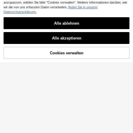
Ähnliche vorrätige Artikel anzeigen
Alle ansehen
anzupassen, wählen Sie bitte "Cookies verwalten". Weitere Informationen darüber, wie
wir die von uns erfassten Daten verarbeiten,
finden Sie in unserer
Datenschutzerklärung.
Alle ablehnen
#Arbeitsoberteile
Alle akzeptieren
Elenzga Damen elega
EU Warehouse
Sorry, dieses Produkt ist ausverkauft.
11
ntes einfarbiges elegantes Rundhal
,38€
11,49€
s Party Taillenshirt, Sommer
Cookies verwalten
AUSVERKAUFT
12
Faunlyn
Faunlyn Elegantes Ku
EU Warehouse
9
rzärmliges T-shirt Mit Spitzenparti
,89€
e, Schmale Passform
7
0,05€ sparen