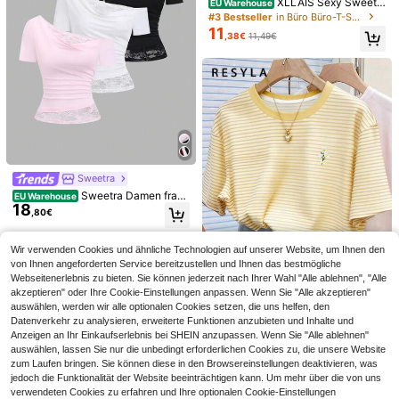
XLLAIS Sexy Sweeth
EU Warehouse
eart-Ausschnitt Yoga Basic hohe El
#3 Bestseller
in Büro Büro-T-Shirts
astizität nacktes Gefühl Slim Fit Ku
11
,38€
11,49€
rzarm Schwarz Sommer Sport T-Sh
irt Lässig, Athleisure
12
#Clean Girl
MUSERA Lässige Blus
EU Warehouse
e mit langen Ärmeln, Lässig Capsul
#1 Bestseller
in Baumwolle Frauen T-Shirts
e Garderobe, Alltags Oversized Shir
15
29
,34€
ts, Elegant für Flughafen, Urlaub, Fr
ühling Sommer
Breezaya
SHEIN Holidaya Dam
EU Warehouse
Sweetra
en Sommer Neue Baumwolle Leine
#4 Bestseller
in Farbblock Frauen Shorts
Sweetra Damen franz
EU Warehouse
n Lässig Kordelzug Umgeschlagene
13
18
ösischer Stil neuer transparenter sp
,99€
r Saum Shorts, mit Baumwolle Leine
,80€
itzenbesetzter figurbetonter sexy O
n strukturiertem Gewebe, kombinier
ff-Shoulder 3 Stücke Set, geeignet
t mit elastischem Taillenzug Design
für täglich, Pendeln, Casual und Da
und umgeschlagenem Saum Detail
Wir verwenden Cookies und ähnliche Technologien auf unserer Website, um Ihnen den
tes
s, für einen entspannten aber stilvol
von Ihnen angeforderten Service bereitzustellen und Ihnen das bestmögliche
len Look, geeignet für tägliche Ausfl
Webseitenerlebnis zu bieten. Sie können jederzeit nach Ihrer Wahl "Alle ablehnen", "Alle
üge, Urlaub oder leichte Lässig Anlä
akzeptieren" oder Ihre Cookie-Einstellungen anpassen. Wenn Sie "Alle akzeptieren"
6
sse, ein vielseitiges Teil in der Kate
auswählen, werden wir alle optionalen Cookies setzen, die uns helfen, den
gorie Lässig Kordelzug Shorts, eleg
Datenverkehr zu analysieren, erweiterte Funktionen anzubieten und Inhalte und
Resyla Gestreifter dig
EU Warehouse
ante Hose in Khaki Farbe und weite
9
italdruck, Gänseblümchen-Sticker
Anzeigen an Ihr Einkaufserlebnis bei SHEIN anzupassen. Wenn Sie "Alle ablehnen"
Schlankheits Hosen.
,38€
ei modischer minimalistischer Dam
auswählen, lassen Sie nur die unbedingt erforderlichen Cookies zu, die unsere Website
en-Rundhals-T-Shirt, Geschenk für
zum Laufen bringen. Sie können diese in den Browsereinstellungen deaktivieren, was
Freunde
jedoch die Funktionalität der Website beeinträchtigen kann. Um mehr über die von uns
verwendeten Cookies zu erfahren und Ihre optionalen Cookie-Einstellungen