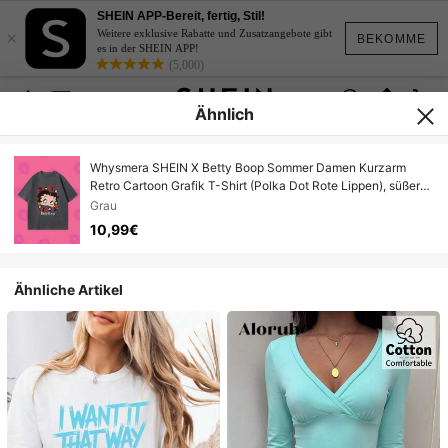
SHEIN APP-Bereit, fertig, Stil!
×
Weitere exklusive Rabatte und Zusatzangebote gibt
BEKOMME
es in der SHEIN APP!
(5,000)
Ähnlich
Whysmera SHEIN X Betty Boop Sommer Damen Kurzarm
Retro Cartoon Grafik T-Shirt (Polka Dot Rote Lippen), süßer
und cooler E-Girl Stil
Grau
10,99€
Ähnliche Artikel