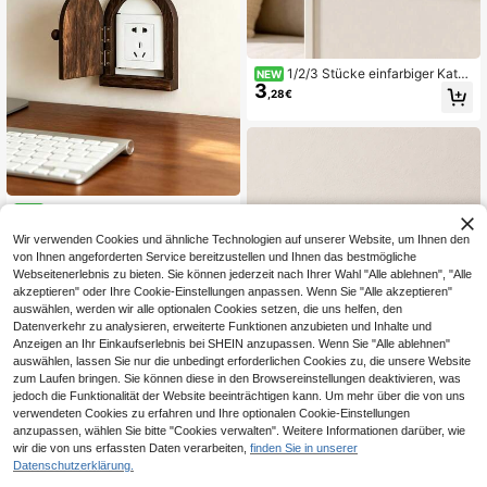
1/2/3 Stücke einfarbiger Katze
NEW
3
n-förmiger Dekorationsrahmen, Wo
,28€
hnzimmer, Schlafzimmer Lichtschal
ter Abdeckung, quadratischer Deko
rationsrahmen, Heimschalter Dekor
ation, Party Dekoration
1 Stück Stück handgefertigte
NEW
Holz-Steckdosenabdeckung (nicht
5 übrig
Wir verwenden Cookies und ähnliche Technologien auf unserer Website, um Ihnen den
elektrisch), handgefertigtes Holzde
5
,77€
sign, dekorative Steckdosenabdec
von Ihnen angeforderten Service bereitzustellen und Ihnen das bestmögliche
kung, massive Holz-Bogen-Schalte
Webseitenerlebnis zu bieten. Sie können jederzeit nach Ihrer Wahl "Alle ablehnen", "Alle
r-Dekobox, rustikaler Landhausstil,
akzeptieren" oder Ihre Cookie-Einstellungen anpassen. Wenn Sie "Alle akzeptieren"
Steckdosen-Wandabdeckung, Bedi
auswählen, werden wir alle optionalen Cookies setzen, die uns helfen, den
enfeld, geeignet für Wohnzimmerwa
Datenverkehr zu analysieren, erweiterte Funktionen anzubieten und Inhalte und
nd, Schlafzimmerdekoration, Heimd
Anzeigen an Ihr Einkaufserlebnis bei SHEIN anzupassen. Wenn Sie "Alle ablehnen"
ekoration, anwendbar für Hotel, B&
auswählen, lassen Sie nur die unbedingt erforderlichen Cookies zu, die unsere Website
B, Küchen-Steckdosen-Dekobox-S
chutz, Aufwertung der Raumästheti
zum Laufen bringen. Sie können diese in den Browsereinstellungen deaktivieren, was
k
jedoch die Funktionalität der Website beeinträchtigen kann. Um mehr über die von uns
verwendeten Cookies zu erfahren und Ihre optionalen Cookie-Einstellungen
anzupassen, wählen Sie bitte "Cookies verwalten". Weitere Informationen darüber, wie
wir die von uns erfassten Daten verarbeiten,
finden Sie in unserer
1 Stück süße Cartoon-Katzen
NEW
Datenschutzerklärung.
3
-Lichtschalterabdeckung, Universa
1
,88€
lgröße passt für die meisten Standar