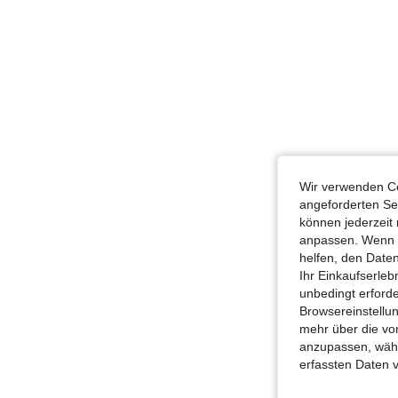
Wir verwenden Co
angeforderten Ser
können jederzeit 
anpassen. Wenn Si
helfen, den Date
Ihr Einkaufserle
unbedingt erford
Browsereinstellun
mehr über die vo
anzupassen, wähle
erfassten Daten 