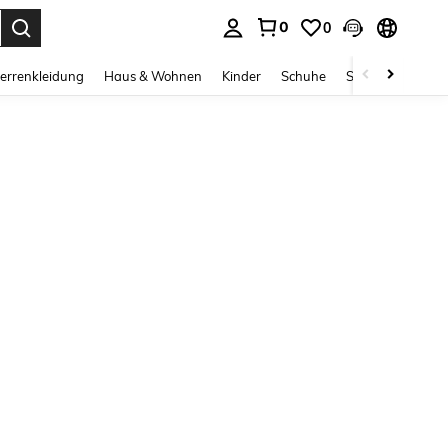
0
0
ess Enter to select.
errenkleidung
Haus & Wohnen
Kinder
Schuhe
Schmuck & Acces