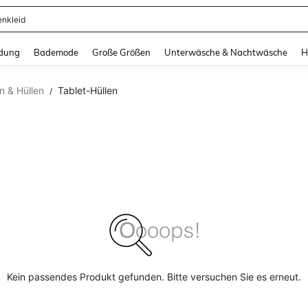
enkleid
and down arrow keys to navigate search Zuletzt gesucht and Suche und Finde. Pr
dung
Bademode
Große Größen
Unterwäsche & Nachtwäsche
H
n & Hüllen
Tablet-Hüllen
/
Kein passendes Produkt gefunden. Bitte versuchen Sie es erneut.