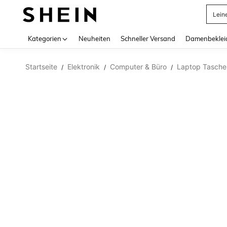
Lein
Use up 
Kategorien
Neuheiten
Schneller Versand
Damenbeklei
Startseite
Elektronik
Computer & Büro
Laptop Tasche
/
/
/