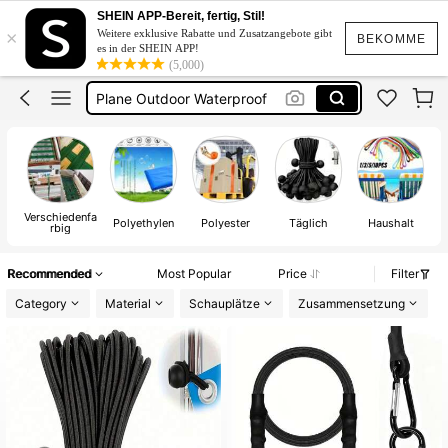
Spanngurte
SHEIN APP-Bereit, fertig, Stil!
×
Weitere exklusive Rabatte und Zusatzangebote gibt
Abdeckplane
BEKOMME
es in der SHEIN APP!
(5,000)
Camping Zubehör
Plane Outdoor Waterproof
Spanngummi
Spanngurte
Verschiedenfa
Polyethylen
Polyester
Täglich
Haushalt
rbig
Recommended
Most Popular
Price
Filter
Category
Material
Schauplätze
Zusammensetzung