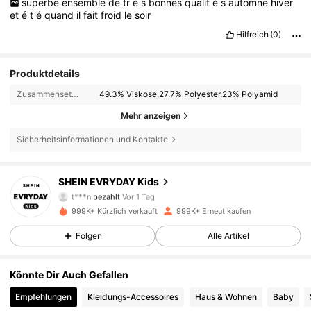
superbe
ensemble
de
tr
è
s
bonnes
qualit
é
s
automne
hiver
et
é
t
é
quand
il
fait
froid
le
soir
Hilfreich
(0)
Produktdetails
Zusammensetzung:
49.3% Viskose,27.7% Polyester,23% Polyamid
Mehr anzeigen
Sicherheitsinformationen und Kontakte
SHEIN EVRYDAY Kids
427K Follower
4,90
t***n
bezahlt
Vor 1 Tag
999K+ Kürzlich verkauft
999K+ Erneut kaufen
427K Follower
4,90
Folgen
Alle Artikel
Könnte Dir Auch Gefallen
427K Follower
4,90
Empfehlungen
Kleidungs-Accessoires
Haus & Wohnen
Baby