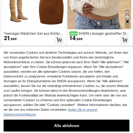
32
Teenager Mädchen Set aus Einfarbi
SHEIN Lässiger gestreifter Stri
NEW
21
14
gem Langarm Pullover mit Knopfleis
ckpullover für Teenager-Mädchen,
,99€
,99€
te und Mini Rock, lässiger Outfit
einfach & modisch, geeignet für den
täglichen Gebrauch, Herbst, Winter
Wir verwenden Cookies und ähnliche Technologien auf unserer Website, um Ihnen den
von Ihnen angeforderten Service bereitzustellen und Ihnen das bestmögliche
Webseitenerlebnis zu bieten. Sie können jederzeit nach Ihrer Wahl "Alle ablehnen", "Alle
akzeptieren" oder Ihre Cookie-Einstellungen anpassen. Wenn Sie "Alle akzeptieren"
auswählen, werden wir alle optionalen Cookies setzen, die uns helfen, den
Datenverkehr zu analysieren, erweiterte Funktionen anzubieten und Inhalte und
Anzeigen an Ihr Einkaufserlebnis bei SHEIN anzupassen. Wenn Sie "Alle ablehnen"
auswählen, lassen Sie nur die unbedingt erforderlichen Cookies zu, die unsere Website
zum Laufen bringen. Sie können diese in den Browsereinstellungen deaktivieren, was
jedoch die Funktionalität der Website beeinträchtigen kann. Um mehr über die von uns
verwendeten Cookies zu erfahren und Ihre optionalen Cookie-Einstellungen
anzupassen, wählen Sie bitte "Cookies verwalten". Weitere Informationen darüber, wie
wir die von uns erfassten Daten verarbeiten,
finden Sie in unserer
Datenschutzerklärung.
Alle ablehnen