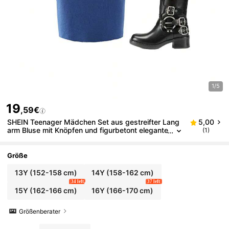
1/5
19
,59€
SHEIN Teenager Mädchen Set aus gestreifter Lang
5,00
arm Bluse mit Knöpfen und figurbetont elegante
(1)
r Pullover Rock 80er jahre outfit
Größe
13Y
(152-158 cm)
14Y
(158-162 cm)
34 left
37 left
15Y
(162-166 cm)
16Y
(166-170 cm)
Größenberater