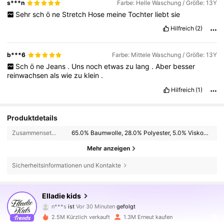
s***n
Farbe: Helle Waschung / Größe: 13Y
Sehr
sch
ö
ne
Stretch
Hose
meine
Tochter
liebt
sie
Hilfreich
(2)
b***6
Farbe: Mittele Waschung / Größe: 13Y
Sch
ö
ne
Jeans
.
Uns
noch
etwas
zu
lang
.
Aber
besser
reinwachsen
als
wie
zu
klein
.
Hilfreich
(1)
Produktdetails
Zusammensetzung:
65.0% Baumwolle, 28.0% Polyester, 5.0% Viskose, 2.0% Elasthan
Mehr anzeigen
Sicherheitsinformationen und Kontakte
366K Follower
4,89
Elladie kids
n***s
ist
Vor 30 Minuten
gefolgt
m***1
ist am Durchsuchen
366K Follower
4,89
2.5M Kürzlich verkauft
1.3M Erneut kaufen