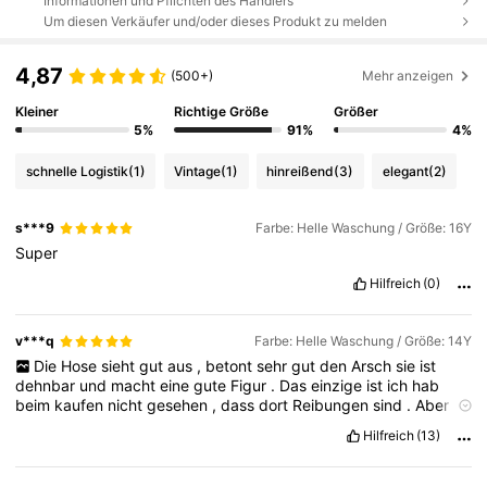
Informationen und Pflichten des Händlers
Um diesen Verkäufer und/oder dieses Produkt zu melden
4,87
(500+)
Mehr anzeigen
Kleiner
Richtige Größe
Größer
5%
91%
4%
schnelle Logistik
(1)
Vintage
(1)
hinreißend
(3)
elegant
(2)
s***9
Farbe: Helle Waschung / Größe: 16Y
Super
Hilfreich
(0)
v***q
Farbe: Helle Waschung / Größe: 14Y
Die
Hose
sieht
gut
aus
,
betont
sehr
gut
den
Arsch
sie
ist
dehnbar
und
macht
eine
gute
Figur
.
Das
einzige
ist
ich
hab
beim
kaufen
nicht
gesehen
,
dass
dort
Reibungen
sind
.
Aber
ansonsten
finde
ich
die
Hose
echt
gut
.
Sie
stinkt
etwas
aber
Hilfreich
(13)
nach
dem
waschen
geht
das
schnell
wieder
weg
.