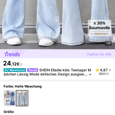
1/6
24
,12€
SHEIN Elladie kids Teenager M
4,87
EU Warehouse
ädchen Lässig Mode einfaches Design ausgew
(500+)
aschene hellblaue Bootcut Jeans
Farbe: Helle Waschung
Größe