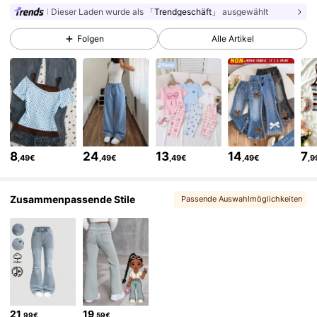
Dieser Laden wurde als
「Trendgeschäft」
ausgewählt
366K Follower
4,89
Folgen
Alle Artikel
366K Follower
4,89
366K Follower
4,89
8
24
13
14
7
,49€
,49€
,49€
,49€
,9
366K Follower
4,89
Zusammenpassende Stile
Passende Auswahlmöglichkeiten
, Vielleicht gefällt dir
366K Follower
4,89
366K Follower
4,89
21
19
,99€
,59€