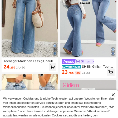
Teenager Mädchen Lässig Urlaubs-
Girlism
& Pendler-Jeans mit elastischem, w
24
SHEIN Girlism Teenag
EU Warehouse
,25€
24,49€
eitem Bein, bequem und vielseitig,
er Mädchen Y2K Lässig leicht gewa
23
Gürtel nicht enthalten
,76€
-2%
24,25€
schene elegante bestickte ausgest
ellte gewaschene Jeans mit Schleif
endesign, Herbst Winter Rückkehr z
ur Schule Homecoming Jeans, Hos
en Streetwear Vintage, bequem und
vielseitig, für 13-16 Jahre alt, geeig
net für Schule, Zuhause und Reise
Wir verwenden Cookies und ähnliche Technologien auf unserer Website, um Ihnen den
n, BESTICKTER JEANS HOSE
von Ihnen angeforderten Service bereitzustellen und Ihnen das bestmögliche
Webseitenerlebnis zu bieten. Sie können jederzeit nach Ihrer Wahl "Alle ablehnen", "Alle
akzeptieren" oder Ihre Cookie-Einstellungen anpassen. Wenn Sie "Alle akzeptieren"
auswählen, werden wir alle optionalen Cookies setzen, die uns helfen, den