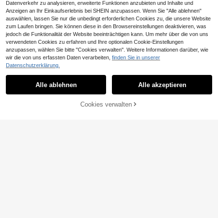
Datenverkehr zu analysieren, erweiterte Funktionen anzubieten und Inhalte und
Anzeigen an Ihr Einkaufserlebnis bei SHEIN anzupassen. Wenn Sie "Alle ablehnen"
auswählen, lassen Sie nur die unbedingt erforderlichen Cookies zu, die unsere Website
zum Laufen bringen. Sie können diese in den Browsereinstellungen deaktivieren, was
jedoch die Funktionalität der Website beeinträchtigen kann. Um mehr über die von uns
verwendeten Cookies zu erfahren und Ihre optionalen Cookie-Einstellungen
anzupassen, wählen Sie bitte "Cookies verwalten". Weitere Informationen darüber, wie
wir die von uns erfassten Daten verarbeiten,
finden Sie in unserer
4
Teenager Mädchen Jeans mit weite
Datenschutzerklärung.
m Bein und gerader Passform, Tasc
23
Girlism
,44€
23,60€
hen
Alle ablehnen
Alle akzeptieren
SHEIN Girlism Modisc
EU Warehouse
he Jeans mit ausgestelltem Bein in
21
,24€
-2%
21,77€
einfarbigen Design für Teen-Mädch
ZUM WARENKORB
Cookies verwalten
en
JETZT EINKAUFEN
HINZUFÜGEN