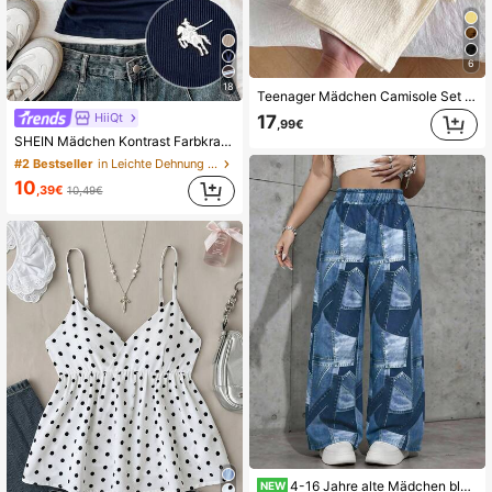
6
18
Teenager Mädchen Camisole Set T-Shirt mit asymmetrischem Schulterdesign, eine Seite wird von einem Spaghettiträger gehalten und die andere Seite fällt natürlich herab, um die Schulter zu zeigen, tailliert gefaltet für eine schmeichelnde Silhouette, geeignet für Frühling und Sommer
HiiQt
17
,99€
SHEIN Mädchen Kontrast Farbkragen Strick Casual Crop Top mit kleiner Logo Stickerei, Navy Blau & Weiß
#2 Bestseller
in Leichte Dehnung T-Shirts für Teenager-Mädchen
10
,39€
10,49€
4-16 Jahre alte Mädchen blaue geometrische Patchwork Denim-ähnliche weite Hosen, lässige lockere lange Hosen, geeignet für kleine Mädchen bis Teenager, geeignet für Frühling/Sommer, Herbst, auch geeignet für Familientreffen, Schulanfang, Sport und andere Anlässe.
NEW