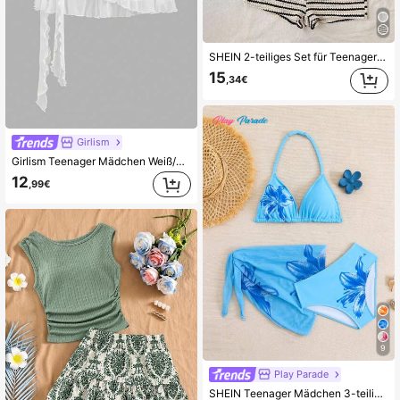
SHEIN 2-teiliges Set für Teenager-Mädchen: Strick-Textur V-Ausschnitt Blumen-Metall-Dekor Neckholder-Bindung figurbetonendes Tanktop und Low-Waist Super-Mini-Shorts für Party, Weihnachten, Date, Nachtclub, Strand, Kreuzfahrt-Urlaub
15
,34€
Girlism
Girlism Teenager Mädchen Weiß/Mehrlagiger Rüschen Saum Tief Sitzender Y2K Mini Schwarzer Rock/Süß, Bequem/Boho, Gefalteter Bund, Gestapelt, Streetwear
12
,99€
9
Play Parade
SHEIN Teenager Mädchen 3-teiliges Bikini-Set, schwarzer Blumen-Neckholder-Triangel-Oberteil, Triangel-Unterteil, Sarong, modische, lässige und elegante Bademode geeignet für Schwimmen, Urlaub, Sommer Mädchen mit verstellbaren Spaghettiträgern Bikini