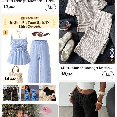
SHEIN Teenager Mädchen T-Shirt Set Lässig Minimalistisch Marineblau Quadratischer Ausschnitt Geraffte Taille Kurzarm T-Shirt Lockere Lange Hose Set
13
,49€
Bestseller
in Slim Fit Teen Girls T-
Shirt Co-ords
1
13
SHEIN Kinder & Teenager Mädchen V-Ausschnitt Kurzarm T-Shirt und Hose 2-teiliges Co-Ord Set, minimalistisches Collegedesign, lässig und schmeichelhaft für die Schulanfang
18
,31€
14
,84€
2
3
4