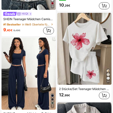
10
,26€
11
HiiQt
SHEIN Teenager Mädchen Camisole Tops, neue lässige Urlaubs Polka Dot V-Ausschnitt Camisole für Frühling/Sommer
#1 Bestseller
in Weiß Oberteile für Teenager-Mädchen
9
,40€
9,49€
30
2 Stücke/Set Teenager Mädchen Lässig Rosa Blumen Muster Kurzarm Top und Shorts Set, geeignet für Frühling, Sommer, Herbst, Straße, passend für Mädchen, bequem und vielseitig für den täglichen Gebrauch Zuhause, klassisches bequemes 2-teiliges Set, weißes bequemes 2-teiliges Set für Urlaub und täglichen Gebrauch
12
,99€
7