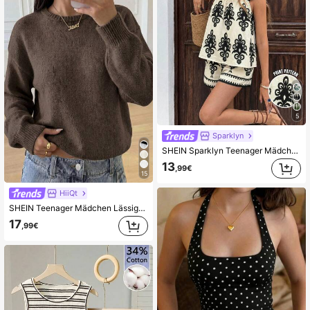
5
Sparklyn
SHEIN Sparklyn Teenager Mädchen Bedruckter Träger-Camisole + Lässige Shorts 2-teiliges Set
13
,99€
15
HiiQt
SHEIN Teenager Mädchen Lässiger Laternenärmel Kurz geschnittener einfarbiger Langarm Pullover, brauner Pullover, Herbst Pullover, Herbst Mädchen Pullover, Mädchen Pullover, Herbst Pullover, Herbst Kleidung, Ausflug
17
,99€