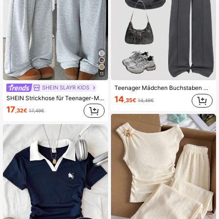
11
SHEIN SLAYR KIDS
Teenager Mädchen Buchstaben Muster Kurzarm T-Shirt und weite Hose Lässig Anzug, Schulanfang
SHEIN Strickhose für Teenager-Mädchen, locker geschnitten, mit Kordelzug und Tasche, weites Bein, hellgrau, bequeme Hose, graue Jogginghose, süße Jogginghose
14
,35€
14,49€
17
,32€
17,49€