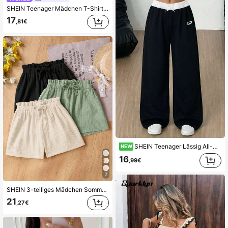
SHEIN Teenager Mädchen T-Shirt Set, lockeres T-Shirt mit weiten Ärmeln + lockere lange Hose Set, Air Layer knuspriger, bequemer Stoff, Off-White frisch und sauber, Urlaubs-Casual geeignet für Outdoor-Outfit.
17
,81€
SHEIN Teenager Lässig All-Match Vielseitig Street Gerade Weite Beine Farbblock Patchwork Doppelter Bund Design Thermofutter Jogginghose Herbst/Winter
NEW
16
,99€
7
SHEIN 3-teiliges Mädchen Sommer Set: Gewebte, weiche, doppellagige Gaze-Rüschenshorts mit Gummibund, einfarbig, vielseitig und luftig
21
,27€