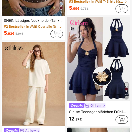
#3 Bestseller
in Weiß T-Shirts für Teenager-Mädchen
5
,99€
9,75€
9
SHEIN Lässiges Neckholder-Tanktop, geeignet für Sommer, Muttertag, Abschlussfeier, Sommer-Oberteile
#2 Bestseller
in Weiß Oberteile für Teenager-Mädchen
5
,93€
5,94€
6
Girlism
Girlism Teenager Mädchen Frühling/Sommer Neu Einfarbig Gestrickt Navy Blau Plissee Vorne Metall Dekor Rückenfreies Schleife Rüschen Saum Kurzes Kleid, Geeignet für Strandurlaub, verspieltes Mini-Kleid, Layering im Herbst/Winter
12
,37€
Athlow