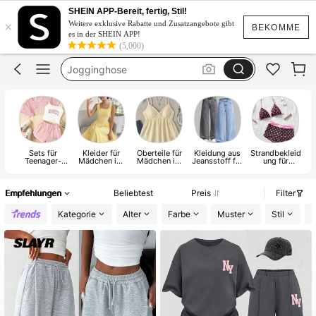
Bikini Mädchen
SHEIN APP-Bereit, fertig, Stil!
×
Teenanger Mädchen
Weitere exklusive Rabatte und Zusatzangebote gibt
BEKOMME
es in der SHEIN APP!
Jogginghose
(5,000)
Clean Girl Style
Tops Mädchen
Bikini Mädchen
Sets für
Kleider für
Oberteile für
Kleidung aus
Strandbekleid
U
Teenager-
Mädchen im
Mädchen im
Jeansstoff für
ung für
M
Mädchen
Teenager-Alter
Teenager-Alter
Mädchen im
Mädchen im
Te
Teenager-Alter
Teenager-Alter
Empfehlungen
Beliebtest
Preis
Filter
Kategorie
Alter
Farbe
Muster
Stil
D