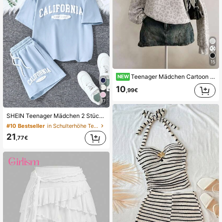
15
Teenager Mädchen Cartoon Muster Off-Shoulder locker lässig Langarm Sweatshirt
NEW
10
,99€
17
SHEIN Teenager Mädchen 2 Stücke Set mit grau gestricktem, lässig sitzenden T-Shirt mit amerikanischen englischen Slogans und bedruckten Shorts, geeignet für Sommer, Straßensport
#10 Bestseller
in Schulterhöhe Teen Girls T-Shirt Co-ords
21
,77€