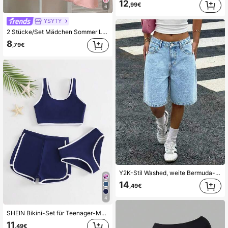
12
,99€
6
YSYTY
2 Stücke/Set Mädchen Sommer Locker Kurzarm T-Shirt und Shorts Set, Lässig Minimalistischer Stil, geeignet für Schule/Sport/Outdoor Aktivitäten
8
,79€
Y2K-Stil Washed, weite Bermuda-Shorts, lässige Straßen-Jeans-Hosen, Denim-Shorts mit niedriger Taille, bequem & schick, lässiger Straßen-Stil, geeignet für Frühling & Sommer, elegante Urlaubskleidung, Frühjahrsferien & Sommerurlaub am Strand, Sommer-Shorts
14
,49€
4
SHEIN Bikini-Set für Teenager-Mädchen, süß, lässig, konservativ, Denim-Blau, Tanktop-Stil mit doppeltem Schulterträger, Badeanzug-Set mit Dreiecks-Unterteil und Boy-Shorts, modisch, lässig, exquisit, elegant, für Damen, geeignet zum Schwimmen, Sommerurlaub, Strand, Meeresufer, Pool, Schwimmbad, Sommerferien, Party, lässiger Urlaub
11
,49€