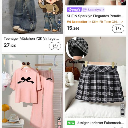
Sparklyn
SHEIN Sparklyn Elegantes Pendler-Lady-Outfit für Teenager-Mädchen, bestehend aus asymmetrischem Strick-Top und Webstoff-Shorts in Unifarbe, für Teenager-Mädchen
#4 Bestseller
in Slim Fit Teen Girls T-Shirt Co-ords
15
,34€
5
Teenager Mädchen Y2K Vintage ausgewaschene ausgefranste Saum Taillengürtel Design Slim Fit Schlagjeans, Mädchen Winter und Herbst Rave Festival und Streetwear Schule, geeignet für Schule, Zuhause und Reisen, Schlagjeans, Bootcut Jeans, süße Jeans, Jeans, Schlagjeans
27
,12€
Lässiger karierter Faltenrock für Teenager-Mädchen
NEW