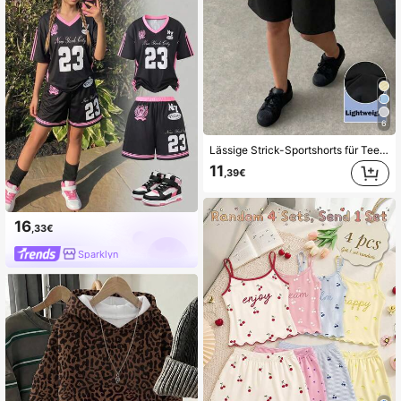
6
Lässige Strick-Sportshorts für Teenager-Mädchen, knielange Outdoor-Shorts, vielseitig für Alltag & Schule, Frühling/Sommer, Schulanfang
11
,39€
16
,33€
Sparklyn