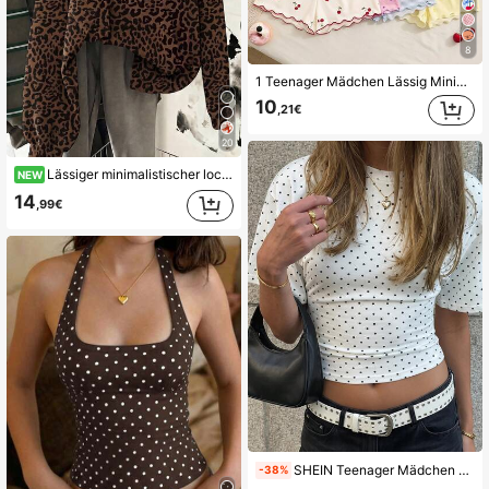
8
1 Teenager Mädchen Lässig Minimalistisch Slim Fit Retro Süß Mini Kirsche Cami Top und Shorts Set, Sommer Haus Loungewear, Cami Set, Cami und Shorts Set, Einfacher Komfort, Chill Vibes
10
,21€
20
Lässiger minimalistischer lockerer bequemer Kapuzenpullover für Teenager-Mädchen, geeignet für Herbst/Winter
NEW
14
,99€
SHEIN Teenager Mädchen Polka Punkt Muster Taille geraffte Rundhals Kurzarm Crop Top lässig T-Shirt
-38%