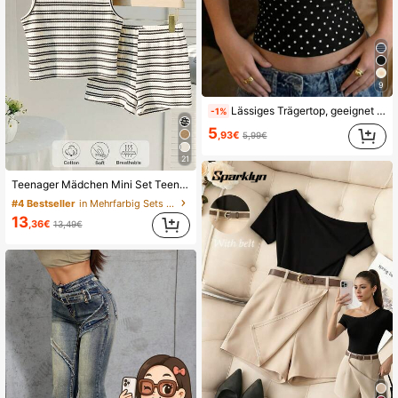
9
Lässiges Trägertop, geeignet für Sommer-Outfit an Muttertag, Abschluss, Sommer-Oberteile
-1%
5
,93€
5,99€
21
Teenager Mädchen Mini Set Teenager Mädchen Grün und Weiß Crop Top ärmellos + Shorts Set, süß-frech Outfit, gestreifter Strick, Schulanfang, Herbst, 34% Baumwolle
#4 Bestseller
in Mehrfarbig Sets für Teenager-Mädchen
13
,36€
13,49€