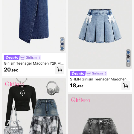
Girlism
Girlism Teenager Mädchen Y2K Mo
5
de asymmetrische Taille lässig figur
20
,99€
betonter A-Linie blauer Denim lang
Girlism
er Rock, für Mädchen Alltag und Str
SHEIN Girlism Teenager Mädchen
eetwear, Sommer Strand Boho Urla
Mode Lässig Y2k Weiß Schleife Hell
ub, Sommer Konzert Festival lässig
18
,49€
blau Falten Midi-Länge Denim Roc
Rave, Sommer Brunch Abschluss, U
k
rlaub Frau, 4. Juli, Business Casual
Frau, Teegesellschaft