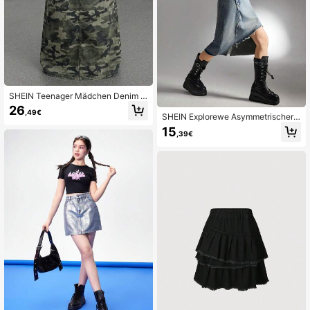
SHEIN Teenager Mädchen Denim R
ock mit Klapptaschen Design und C
26
,49€
amouflage Muster für Rave Festival
SHEIN Explorewe Asymmetrischer
Rock für Teenager Mädchen im Y2K
15
,39€
-Stil