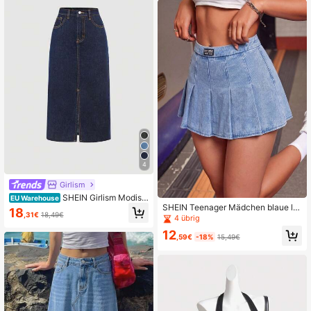
ür Schule, Zuhause und Reisen, Jea
nsröcke mit Stickerei
4
Girlism
SHEIN Girlism Modisc
EU Warehouse
SHEIN Teenager Mädchen blaue lä
her Sommer-Jeans-Minirock für Te
18
,31€
18,49€
ssige Sommer Buchstaben Patch J
enager-Mädchen
4 übrig
eans Plissee Mini Rock
12
,59€
-18%
15,49€