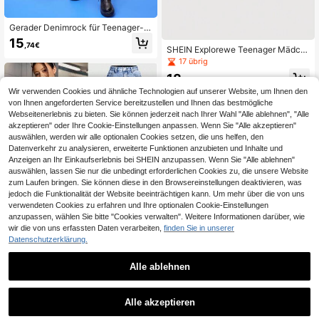
Gerader Denimrock für Teenager-M
ädchen mit schräger Tasche und M
15
,74€
etallic-Detail
SHEIN Explorewe Teenager Mädch
en Y2K Gothic-Stil 3-Schicht-Rüsc
17 übrig
hen-Saum Denimrock, Schwarz
18
,19€
Wir verwenden Cookies und ähnliche Technologien auf unserer Website, um Ihnen den
von Ihnen angeforderten Service bereitzustellen und Ihnen das bestmögliche
Webseitenerlebnis zu bieten. Sie können jederzeit nach Ihrer Wahl "Alle ablehnen", "Alle
akzeptieren" oder Ihre Cookie-Einstellungen anpassen. Wenn Sie "Alle akzeptieren"
auswählen, werden wir alle optionalen Cookies setzen, die uns helfen, den
Datenverkehr zu analysieren, erweiterte Funktionen anzubieten und Inhalte und
Anzeigen an Ihr Einkaufserlebnis bei SHEIN anzupassen. Wenn Sie "Alle ablehnen"
auswählen, lassen Sie nur die unbedingt erforderlichen Cookies zu, die unsere Website
zum Laufen bringen. Sie können diese in den Browsereinstellungen deaktivieren, was
jedoch die Funktionalität der Website beeinträchtigen kann. Um mehr über die von uns
verwendeten Cookies zu erfahren und Ihre optionalen Cookie-Einstellungen
anzupassen, wählen Sie bitte "Cookies verwalten". Weitere Informationen darüber, wie
wir die von uns erfassten Daten verarbeiten,
finden Sie in unserer
Datenschutzerklärung.
Alle ablehnen
Teenager Mädchen Jeansröcke - A
1
symmetrischer Saum, verwaschen,
25 übrig
1
vintage blau, lässiger Jeans-Rock,
Alle akzeptieren
17
minimalistischer Stil, Urban City Gir
,99€
-16%
21,49€
SHEIN Teenager Mädchen Khaki D
l, Y2K akademischer Chic, Streetwe