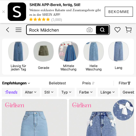
Jeans Rock
SHEIN APP-Bereit, fertig, Stil!
×
Weitere exklusive Rabatte und Zusatzangebote gibt
Cow Girl Outfit Damen
BEKOMME
es in der SHEIN APP!
(5,000)
Rock Mädchen
Jeansrock
Rock Jeans Teenager
Jeans Rock
Lässig für
Mittele
Helle
Gerade
Lang
jeden Tag
Waschung
Waschung
Empfehlungen
Beliebtest
Preis
Filter
Alter
Stil
Typ
Farbe
Länge
Gewebee