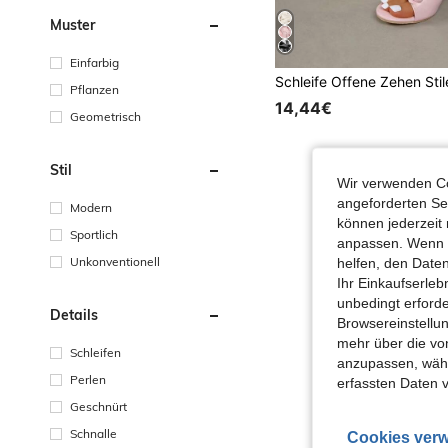
Muster
Einfarbig
Pflanzen
14,44€
Geometrisch
Stil
Wir verwenden Co
angeforderten Ser
Modern
können jederzeit 
Sportlich
anpassen. Wenn Si
Unkonventionell
helfen, den Date
Ihr Einkaufserle
unbedingt erford
Details
Browsereinstellun
mehr über die vo
Schleifen
anzupassen, wähle
Perlen
erfassten Daten 
Geschnürt
Schnalle
Cookies verw