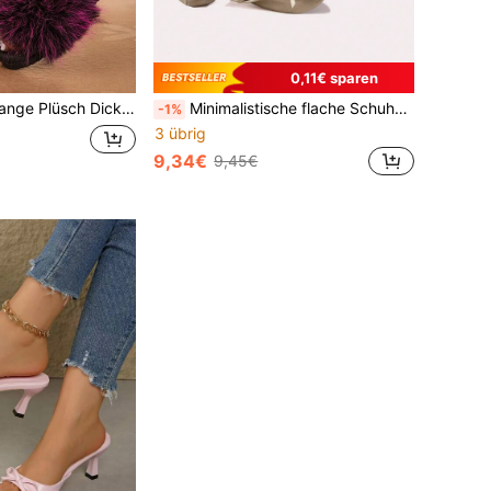
0,11€ sparen
schbärbreite Riemen Slides, Vintage Street Casual Outdoor Hausschuhe
Minimalistische flache Schuhe, Ballerinas, weiche bequeme flache Schuhe, Tanzschuhe, tragbare faltbare Ballerinas, aufrollbare Reiseslipper
-1%
3 übrig
9,34€
9,45€