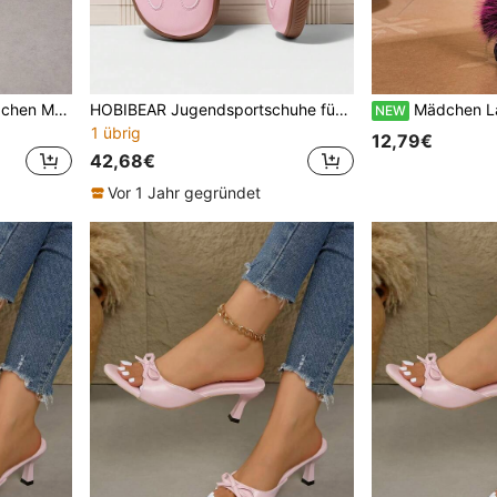
Vintage gewebter Stil Mädchen Mode Französisch Cut Out Flache Strand Urlaub Sandalen, atmungsaktive Sandalen mit rundem Zehenbereich
HOBIBEAR Jugendsportschuhe für Jungen und Mädchen, breite Fuß Low-Top Skateschuhe, PU-Obermaterial, strapazierfähige Gummisohle, bequeme Nordic-Walking-Schuhe, deutsche Trainingsschuhe
Mädchen Lange Plüsch Dicke Sohle Kunstfell Wa
NEW
1 übrig
12,79€
42,68€
Vor 1 Jahr gegründet