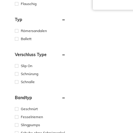
Flauschig
Typ
Römersandalen
Ballett
Verschluss Type
Slip On
Schnürung
Schnalle
Bandtyp
Geschnürt
Fesselriemen
Slingpumps
Schuhe ohne Schnürsenkel