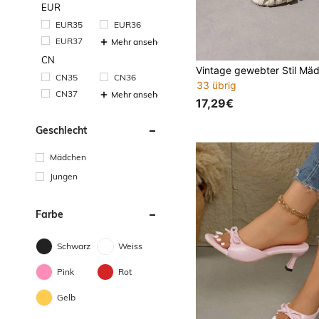
EUR
EUR35
EUR36
EUR37
Mehr ansehen
CN
CN35
CN36
33 übrig
CN37
Mehr ansehen
17,29€
Geschlecht
Mädchen
Jungen
Farbe
Schwarz
Weiss
Pink
Rot
Gelb