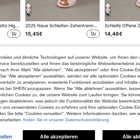
Schleife Offene Zehen Stiletto High Heel Damenpantoffeln, High Heel Damensandalen, Runde Zehen Damenpantoffeln, Neuer Stil.
2025 Neue Schleifen-Zehentrenner High Heel Pantoffeln, Runde Zehenspitze Frauen Sandalen
15,45€
14,46€
1
Insgesamt 1 Seiten
okies und ähnliche Technologien auf unserer Website, um Ihnen den 
vice bereitzustellen und Ihnen das bestmögliche Webseitenerlebnis zu
nach Ihrer Wahl "Alle ablehnen", "Alle akzeptieren" oder Ihre Cookie-Ei
e "Alle akzeptieren" auswählen, werden wir alle optionalen Cookies s
nverkehr zu analysieren, erweiterte Funktionen anzubieten und Inhalte
bnis bei SHEIN anzupassen. Wenn Sie "Alle ablehnen" auswählen, lassen
erlichen Cookies zu, die unsere Website zum Laufen bringen. Sie könne
gen deaktivieren, was jedoch die Funktionalität der Website beeinträc
n uns verwendeten Cookies zu erfahren und Ihre optionalen Cookie-Ei
n Sie bitte "Cookies verwalten". Weitere Informationen darüber, wie w
verarbeiten,
finden Sie in unserer Datenschutzerklärung.
alten
Alle akzeptieren
Alle ab