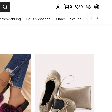
0
0
ess Enter to select.
errenkleidung
Haus & Wohnen
Kinder
Schuhe
Schmuck & Acces