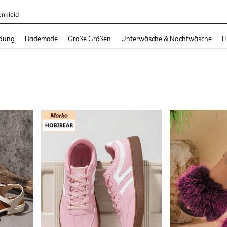
enkleid
and down arrow keys to navigate search Zuletzt gesucht and Suche und Finde. Pr
dung
Bademode
Große Größen
Unterwäsche & Nachtwäsche
H