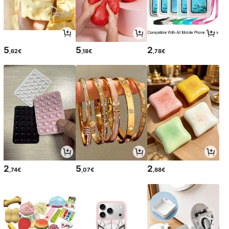
5
5
2
,62€
,18€
,78€
2
5
2
,74€
,07€
,88€