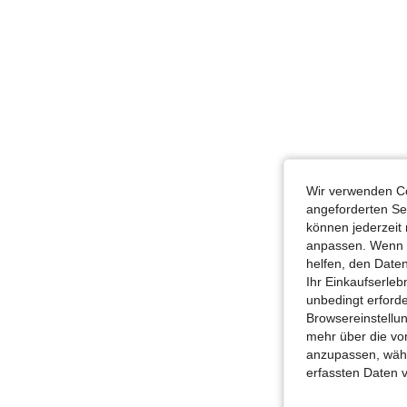
Wir verwenden Co
angeforderten Ser
können jederzeit 
anpassen. Wenn Si
helfen, den Date
Ihr Einkaufserle
unbedingt erford
Browsereinstellun
mehr über die vo
anzupassen, wähle
erfassten Daten 