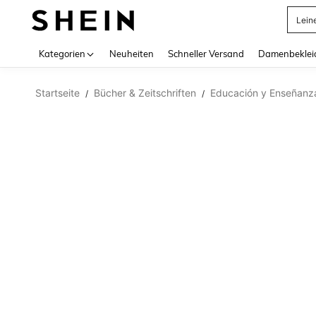
Lein
Use up 
Kategorien
Neuheiten
Schneller Versand
Damenbeklei
Startseite
Bücher & Zeitschriften
Educación y Enseñanz
/
/