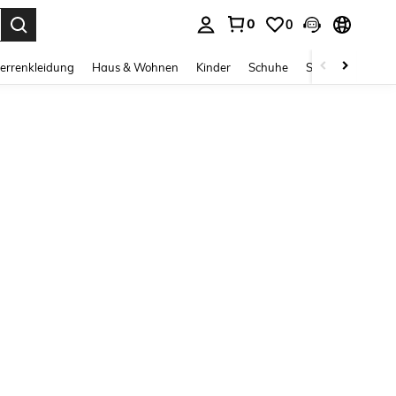
0
0
ess Enter to select.
errenkleidung
Haus & Wohnen
Kinder
Schuhe
Schmuck & Acces