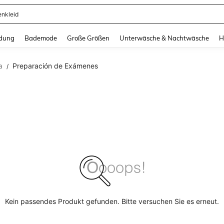
enkleid
and down arrow keys to navigate search Zuletzt gesucht and Suche und Finde. Pr
dung
Bademode
Große Größen
Unterwäsche & Nachtwäsche
H
a
Preparación de Exámenes
/
Kein passendes Produkt gefunden. Bitte versuchen Sie es erneut.