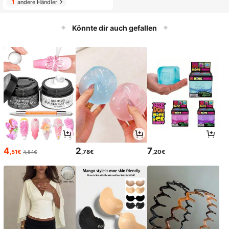
1
andere Händler
Könnte dir auch gefallen
4
2
7
,51€
,78€
,20€
4,54€