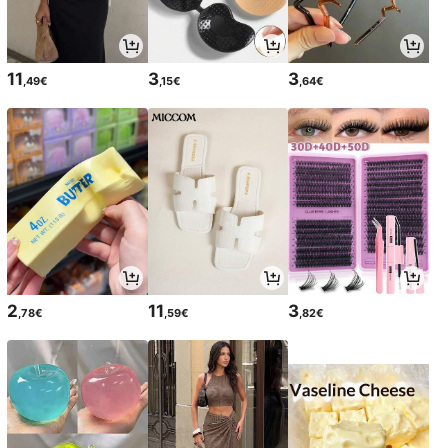
11
3
3
,49€
,15€
,64€
2
11
3
,78€
,59€
,82€