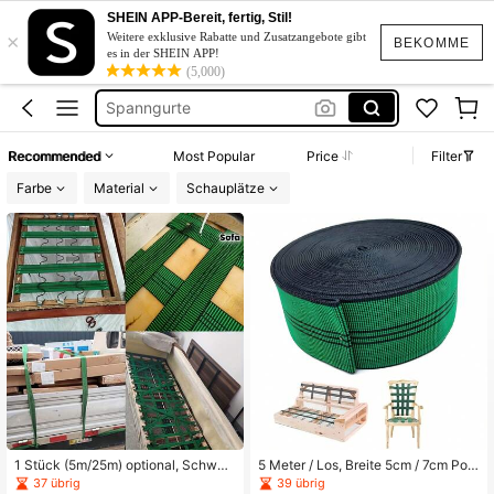
SHEIN APP-Bereit, fertig, Stil!
Spanngurt
×
Weitere exklusive Rabatte und Zusatzangebote gibt
BEKOMME
es in der SHEIN APP!
Sofastoff
(5,000)
Spanngurte
Möbel Stoff
Recommended
Most Popular
Price
Filter
Gummiband Zum Nähen
Farbe
Material
Schauplätze
Spanngurt
1 Stück (5m/25m) optional, Schwerl
5 Meter / Los, Breite 5cm / 7cm Pols
ast-Gummiband Grün & Schwarz g
terstoff - Elastisches Latex Band, El
37 übrig
39 übrig