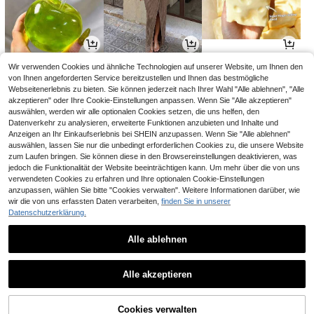
3
18
4
Wir verwenden Cookies und ähnliche Technologien auf unserer Website, um Ihnen den
,67€
,31€
,45€
3,68€
von Ihnen angeforderten Service bereitzustellen und Ihnen das bestmögliche
Webseitenerlebnis zu bieten. Sie können jederzeit nach Ihrer Wahl "Alle ablehnen", "Alle
akzeptieren" oder Ihre Cookie-Einstellungen anpassen. Wenn Sie "Alle akzeptieren"
auswählen, werden wir alle optionalen Cookies setzen, die uns helfen, den
Datenverkehr zu analysieren, erweiterte Funktionen anzubieten und Inhalte und
Anzeigen an Ihr Einkaufserlebnis bei SHEIN anzupassen. Wenn Sie "Alle ablehnen"
auswählen, lassen Sie nur die unbedingt erforderlichen Cookies zu, die unsere Website
zum Laufen bringen. Sie können diese in den Browsereinstellungen deaktivieren, was
jedoch die Funktionalität der Website beeinträchtigen kann. Um mehr über die von uns
verwendeten Cookies zu erfahren und Ihre optionalen Cookie-Einstellungen
anzupassen, wählen Sie bitte "Cookies verwalten". Weitere Informationen darüber, wie
wir die von uns erfassten Daten verarbeiten,
finden Sie in unserer
Datenschutzerklärung.
11
2
21
,32€
,78€
,28€
11,58€
21,49€
-2%
Alle ablehnen
1
1
Alle akzeptieren
Cookies verwalten
Zurück nach oben