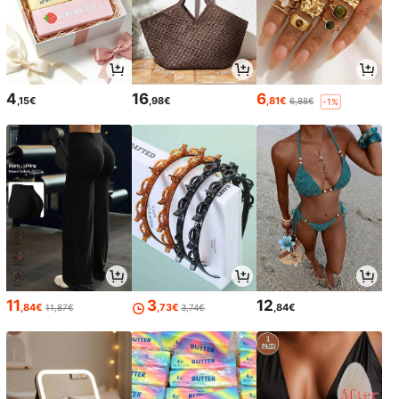
4
16
6
,15€
,98€
,81€
6,88€
-1%
11
3
12
,84€
,73€
,84€
11,87€
3,74€