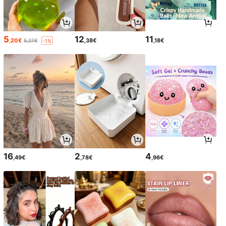
5
12
11
,20€
,38€
,18€
5,27€
-1%
16
2
4
,49€
,78€
,96€