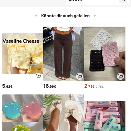
Könnte dir auch gefallen
5
16
2
,62€
,99€
,73€
2,75€