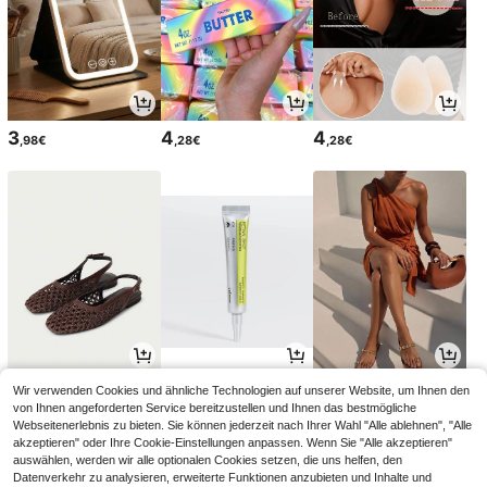
3
4
4
,98€
,28€
,28€
19
12
15
Wir verwenden Cookies und ähnliche Technologien auf unserer Website, um Ihnen den
,88€
,41€
,99€
19,98€
von Ihnen angeforderten Service bereitzustellen und Ihnen das bestmögliche
Webseitenerlebnis zu bieten. Sie können jederzeit nach Ihrer Wahl "Alle ablehnen", "Alle
akzeptieren" oder Ihre Cookie-Einstellungen anpassen. Wenn Sie "Alle akzeptieren"
auswählen, werden wir alle optionalen Cookies setzen, die uns helfen, den
Datenverkehr zu analysieren, erweiterte Funktionen anzubieten und Inhalte und