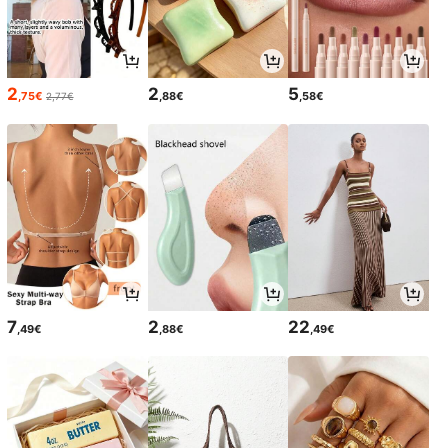
2
2
5
,75€
,88€
,58€
2,77€
7
2
22
,49€
,88€
,49€