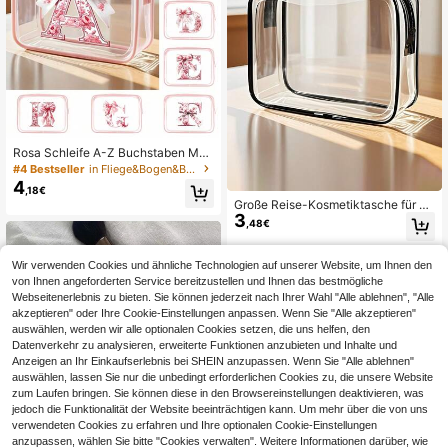
Rosa Schleife A-Z Buchstaben Mus
ter PVC Kulturtasche, tragbare Kos
#4 Bestseller
in Fliege&Bogen&Bogen&Großer Bogen&Bogen Reiseaufb
metiktasche, Reise-Organizer Beut
4
,18€
el mit Reißverschluss - leicht, farbb
Große Reise-Kosmetiktasche für Fr
eständig Makeup Tasche für Fraue
3
auen mit Reißverschluss - hochwer
n & Männer, TSA-zugelassene trag
,48€
tige Makeup-Tasche, Kulturtasche,
bare Kosmetiktasche, leicht zu reini
leichtes PVC-Material, einfach zu r
gendes Design für Mutter, Lehrerin,
8
andere Händler
einigende Reißverschluss-Konstruk
Freundin, Krankenschwester, Reise
Wir verwenden Cookies und ähnliche Technologien auf unserer Website, um Ihnen den
tion, geeignet für Fitness, Urlaub, P
-Essentials Tasche für Schule, Urla
von Ihnen angeforderten Service bereitzustellen und Ihnen das bestmögliche
endeln, minimalistisches Modedesi
ub, Muttertag, Krankenschwesterta
Webseitenerlebnis zu bieten. Sie können jederzeit nach Ihrer Wahl "Alle ablehnen", "Alle
gn, Beauty-Essentials
g, Abschlussgeschenk, Sommer Ess
akzeptieren" oder Ihre Cookie-Einstellungen anpassen. Wenn Sie "Alle akzeptieren"
entials, Badezimmer Dekoration
auswählen, werden wir alle optionalen Cookies setzen, die uns helfen, den
Datenverkehr zu analysieren, erweiterte Funktionen anzubieten und Inhalte und
Anzeigen an Ihr Einkaufserlebnis bei SHEIN anzupassen. Wenn Sie "Alle ablehnen"
auswählen, lassen Sie nur die unbedingt erforderlichen Cookies zu, die unsere Website
zum Laufen bringen. Sie können diese in den Browsereinstellungen deaktivieren, was
jedoch die Funktionalität der Website beeinträchtigen kann. Um mehr über die von uns
verwendeten Cookies zu erfahren und Ihre optionalen Cookie-Einstellungen
anzupassen, wählen Sie bitte "Cookies verwalten". Weitere Informationen darüber, wie