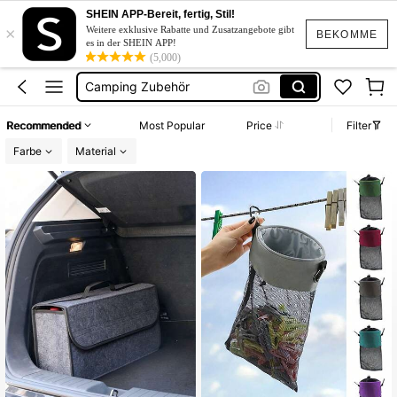
Wäscheklammer Behälter
SHEIN APP-Bereit, fertig, Stil!
×
Wäscheklammer Beutel
Weitere exklusive Rabatte und Zusatzangebote gibt
BEKOMME
es in der SHEIN APP!
(5,000)
Wäscheklammern Aufbewahrung
Camping Zubehör
Wäscheklammer Aufbewahrung
Recommended
Most Popular
Price
Filter
Wäscheklammer Behälter
Farbe
Material
Wäscheklammer Beutel