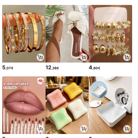
5
12
4
,07€
,38€
,60€