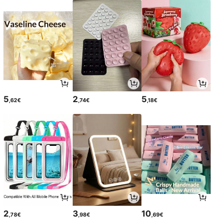
5
2
5
,62€
,74€
,18€
2
3
10
,78€
,98€
,69€