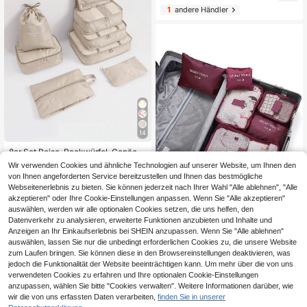
ngstasche, Kosmetiktasche, Kleider
1
andere Händler
-Aufbewahrungs-Netztasche, Koff
er-Organizer-Tasche, Geschenk
14
8er Set Reise-Packwürfel, Gepäck-
12
Organizer Taschen mit Schuhbeute
,06€
Wir verwenden Cookies und ähnliche Technologien auf unserer Website, um Ihnen den
l, Reise-Essentials, geeignet für Rei
von Ihnen angeforderten Service bereitzustellen und Ihnen das bestmögliche
se-Rucksack, Reisetasche, Reisea
Webseitenerlebnis zu bieten. Sie können jederzeit nach Ihrer Wahl "Alle ablehnen", "Alle
usrüstung, tragbar
akzeptieren" oder Ihre Cookie-Einstellungen anpassen. Wenn Sie "Alle akzeptieren"
auswählen, werden wir alle optionalen Cookies setzen, die uns helfen, den
6
Datenverkehr zu analysieren, erweiterte Funktionen anzubieten und Inhalte und
6er Set kleine wasserdichte Reise-
Anzeigen an Ihr Einkaufserlebnis bei SHEIN anzupassen. Wenn Sie "Alle ablehnen"
7
Aufbewahrungstaschen mit Buchst
auswählen, lassen Sie nur die unbedingt erforderlichen Cookies zu, die unsere Website
,88€
abenmuster, Packwürfel-Set, Koffer
zum Laufen bringen. Sie können diese in den Browsereinstellungen deaktivieren, was
-Organizer-Taschen, Koffer-Aufbe
3
andere Händler
jedoch die Funktionalität der Website beeinträchtigen kann. Um mehr über die von uns
wahrungstaschen Reiseaccessoire
verwendeten Cookies zu erfahren und Ihre optionalen Cookie-Einstellungen
s, multifunktionale leichte Aufbewa
anzupassen, wählen Sie bitte "Cookies verwalten". Weitere Informationen darüber, wie
hrungstaschen, staubdichte Reiseta
schen, multifunktionale Kleidersorti
wir die von uns erfassten Daten verarbeiten,
finden Sie in unserer
er-Aufbewahrungstaschen, Reise-