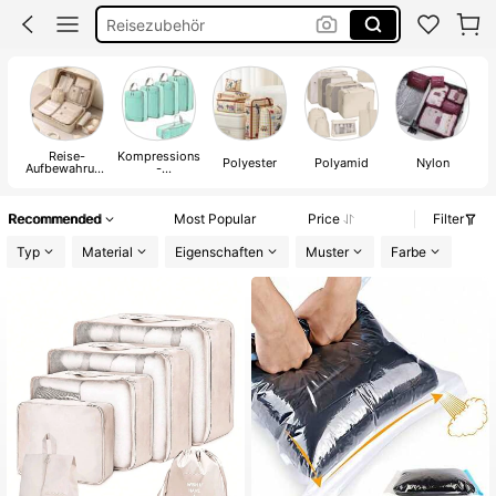
Reise Orginazer
Koffer Organizer Set
Koffer Orgenizer
Reise-
Kompressions
le
Polyester
Polyamid
Nylon
Aufbewahrung
-
stasche
Reiseaufbewa
hrungstasche
Recommended
Most Popular
Price
Filter
Typ
Material
Eigenschaften
Muster
Farbe