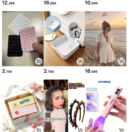
12
16
10
,38€
,99€
,69€
2
2
16
,74€
,78€
,49€