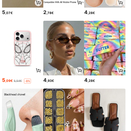
5
2
4
,07€
,78€
,28€
5
4
4
,09€
,93€
,28€
5,54€
-8%