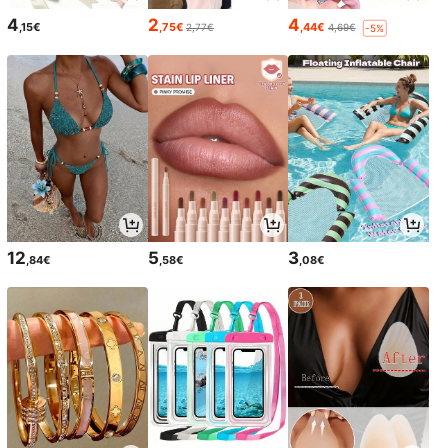
4
2
4
,15€
,75€
,44€
2,77€
4,69€
-5%
12
5
3
,84€
,58€
,08€