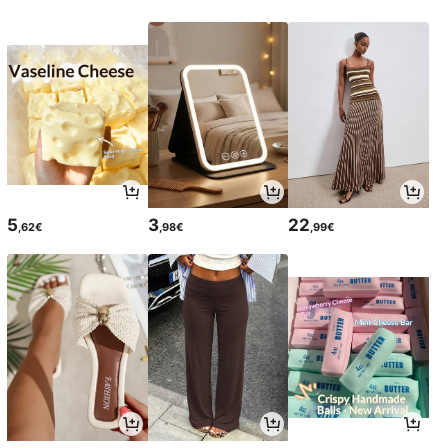
5
3
22
,62€
,98€
,99€