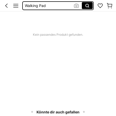
Walking Pad
Laufband Für Zuhause Mini
Laufbahn
Laufband
Kein passendes Produkt gefunden.
Könnte dir auch gefallen