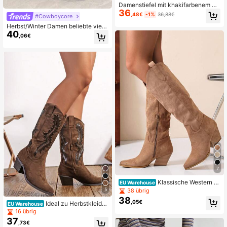
Damenstiefel mit khakifarbenem Bl
36
ockabsatz, quadratischer Zehenpar
,48€
-1%
36,88€
#Cowboycore
tie, Vintage-Nieten und hohem Sch
Herbst/Winter Damen beliebte viels
aft, vielseitige französische Cowbo
40
eitige bestickte silberne Chelsea Sti
y-Reitstiefel, geeignet für Kleine Gr
,06€
efel, Western Stil, Cowboystiefel, P
ößen
arty Outfits, Cowgirl Stiefel, Coache
lla
7
Klassische Western St
EU Warehouse
iefel für Damen
5
38 übrig
38
,05€
Ideal zu Herbstkleidu
EU Warehouse
ng, Damen Western Stil bestickte sp
16 übrig
itze Slip-On PU Kniehohe Stiefel, C
37
,73€
hunky & Mittlerer Absatz, Winter wa