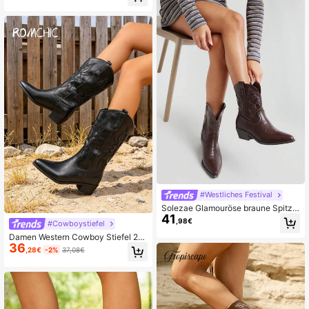
rm
#Westliches Festival
Solezae Glamouröse braune Spitze
41
-Block-Absatz Stickerei Western C
,98€
#Cowboystiefel
owgirl Knöchel Stiefeletten für Dam
Damen Western Cowboy Stiefel 20
en
36
26 Neu Amerikanisch Vintage Brau
,28€
-2%
37,08€
n Western Stil Mode V-Ausschnitt Q
uadratische Zehenkappe Stickerei
Blockabsatz Hoher Absatz Slip-On
Wadenhoch Reitstiefel