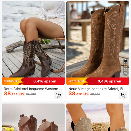
ohle und besticktem Herz Design C
owboystiefel, Cowgirlstiefel, Coach
ella
10
0,41€ sparen
0,43€ sparen
Retro Stickerei bequeme Western S
Neue Vintage bestickte Stiefel, läss
38
38
tiefel, Cowgirl Stiefel, neue rutschfe
ig Western Stiefel, Cowgirl Stiefel, S
,28€
-1%
38,69€
,61€
-1%
39,04€
ste Slip-On Spitzenschuhe mit Abs
tiefel mit dickem rutschfestem Absa
atz, Cowboy Stiefel, Coachella
tz bis zur Mitte des Wades, Cowboy
stiefel, Coachella