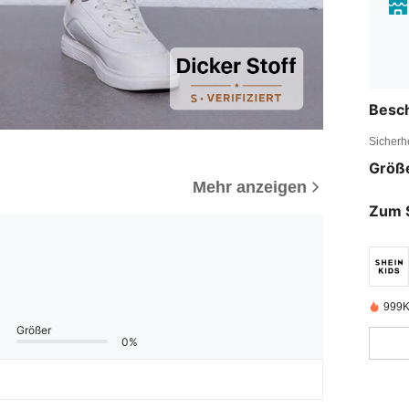
Besc
Sicherh
Größ
Mehr anzeigen
Zum 
999K
Größer
0%