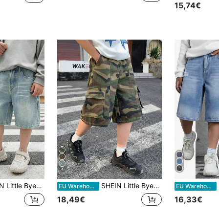
15,74€
4
seitiges Design Vintage cool Straße locker bequem und erfrischend blaue lose Denim-Shorts für den täglichen Gebrauch und vom Frühling bis Sommer Rave Festival und Streetwear
SHEIN Little Byeori Tween Jungen Mode Homecoming Streetwear Lässig Mix And Match Vielseitiges Design Vintage Y2k Bequemes Camouflage Muster Design Multi-Work Tag Design Tasche Design Dunkelgrün Locker Work Denim Shorts Für Kinder Jungen Weich Alltagskleidung Und Kinder Sommer Und Rave Festival Und Strand
SHE
EU Warehouse
EU Warehouse
18,49€
16,33€