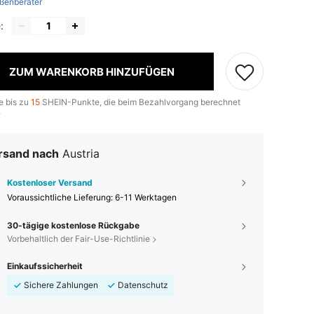
ßenberater
:
ZUM WARENKORB HINZUFÜGEN
e bis zu
15
SHEIN-Punkte, die beim Bezahlvorgang berechnet
.
rsand nach
Austria
Kostenloser Versand
Voraussichtliche Lieferung:
6-11 Werktagen
30-tägige kostenlose Rückgabe
Vorbehaltlich der Fair-Use-Richtlinie
Einkaufssicherheit
Sichere Zahlungen
Datenschutz