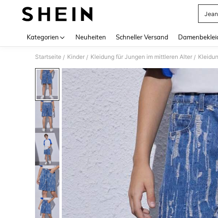
Jean
Use up 
Kategorien
Neuheiten
Schneller Versand
Damenbeklei
Startseite
Kinder
Kleidung für Jungen im mittleren Alter
Kleidun
/
/
/