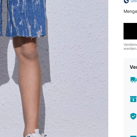
Grö
Menge
Verdien
werden
Ve