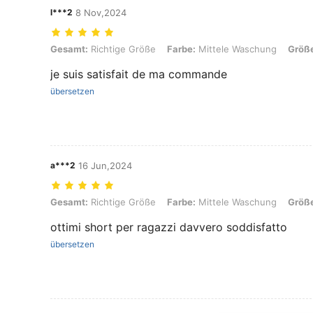
l***2
8 Nov,2024
Gesamt: Richtige Größe, Farbe: Mittele Waschung, Größe: 12Y
Gesamt:
Richtige Größe
Farbe:
Mittele Waschung
Größ
je suis satisfait de ma commande
übersetzen
a***2
16 Jun,2024
Gesamt: Richtige Größe, Farbe: Mittele Waschung, Größe: 9Y
Gesamt:
Richtige Größe
Farbe:
Mittele Waschung
Größ
ottimi short per ragazzi davvero soddisfatto
übersetzen