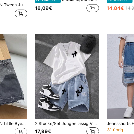
esign Merkmale blaue locker und bequeme Workwear Jeans Shorts für Kinder, weiche Alltagskleidung und Kinder Sommer und Frühling Rave Festival und Strand
16,09€
14,84€
14,
vintage cool, schwarze Jeans mit Farbpunkten, lässiger und bequemer Denim Shorts für den Alltag, Frühling bis Sommer, Rave-Festival und Streetwear
2 Stücke/Set Jungen lässig Vintage Streetstyle vielseitiges Kreuz Muster Kontrast Farbdruck Weich Rundhals Kurzarm T-Shirt kombiniert mit locker zerrissenen Jeans Shorts Set, Frühling/Sommer
31 übrig
17,99€