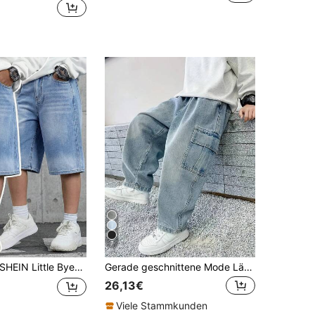
7
IN Little Byeori Tween-Jungen Mode Homecoming Streetwear Mix And Match vielseitiges Design Y2k Vintage cool Street einfach Basis Blau Retro Farbverlauf Design blaue Denim Shorts für Kinder Tween-Jungen Alltagskleidung und Kinder Frühling bis Sommer Rave Festival und Streetwear
Gerade geschnittene Mode Lässig Jeans aus Denim für Tween Jungen, Streetwear Stil
26,13€
Viele Stammkunden