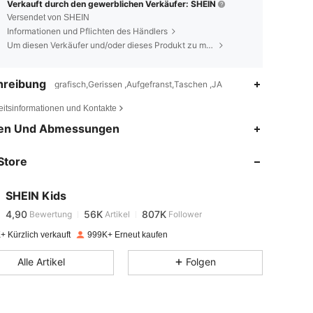
Verkauft durch den gewerblichen Verkäufer: SHEIN
Versendet von SHEIN
Informationen und Pflichten des Händlers
Um diesen Verkäufer und/oder dieses Produkt zu melden
hreibung
grafisch,Gerissen ,Aufgefranst,Taschen ,JA
eitsinformationen und Kontakte
4,90
56K
807K
en Und Abmessungen
Store
4,90
56K
807K
SHEIN Kids
4,90
56K
807K
Bewertung
Artikel
Follower
i***a
bezahlt
Vor 1 Tag
+ Kürzlich verkauft
999K+ Erneut kaufen
4,90
56K
807K
Alle Artikel
Folgen
4,90
56K
807K