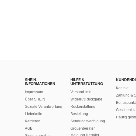
SHEIN-
HILFE &
KUNDENDI
INFORMATIONEN
UNTERSTÜTZUNG
Kontakt
Impressum
Versand-Info
Zahlung & S
Über SHEIN
Widerruf/Rückgabe
Bonuspunkt
Soziale Verantwortung
Rückerstattung
Geschenkka
Lieferkette
Bestellung
Häufig gest
Karrieren
Sendungsverfolgung
AGB
Größenberater
Meldung illegaler
Studentenrabatt