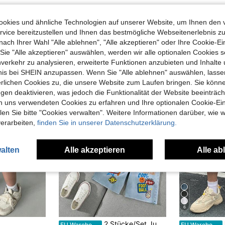
okies und ähnliche Technologien auf unserer Website, um Ihnen den 
vice bereitzustellen und Ihnen das bestmögliche Webseitenerlebnis zu
nach Ihrer Wahl "Alle ablehnen", "Alle akzeptieren" oder Ihre Cookie-Ei
uch Angeschaut
e "Alle akzeptieren" auswählen, werden wir alle optionalen Cookies s
nverkehr zu analysieren, erweiterte Funktionen anzubieten und Inhalte
bnis bei SHEIN anzupassen. Wenn Sie "Alle ablehnen" auswählen, lassen
erlichen Cookies zu, die unsere Website zum Laufen bringen. Sie könne
gen deaktivieren, was jedoch die Funktionalität der Website beeinträc
n uns verwendeten Cookies zu erfahren und Ihre optionalen Cookie-Ei
n Sie bitte "Cookies verwalten". Weitere Informationen darüber, wie w
verarbeiten,
finden Sie in unserer Datenschutzerklärung.
alten
Alle akzeptieren
Alle ab
6
2 Stücke/Set Jungen Casual Sport Amerikanischer Stil LA Buchstaben & Fußball Muster Weich Bequem Kurzarm T-Shirt + Passende Muster Jeans Shorts Set, Frühling/Sommer
EU Warehouse
EU Warehouse