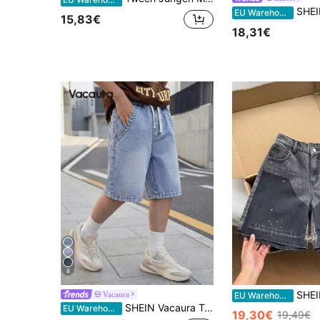
SHEIN Tween Jungen Mode Lässig Y2K Vintage Cool Workwear Taschen D
EU Warehouse
15,83€
18,31€
8
SHEIN Little Byeori Tween-Jungen Streetwear vielseitiges Design, 
Vacaura
EU Warehouse
SHEIN Vacaura Teenager Jungen Sommer Elastischer Bund Kordelzug Lässige Verwaschen Blaue Gerade Locker Sitzende Denim Bermuda Shorts, Geeignet für Urlaub, Alltag, Schule, Pendeln, Party, Zuhause, Festivals
EU Warehouse
19,30€
19,49€