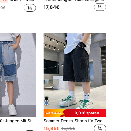
17,84€
99€
0,01€ sparen
Jeansshorts Für Jungen Mit Street Style, Lockerer Schnitt Bis Zur Mitte Des Oberschenkels Mit Ausgefranstem Saum Und Farbblock Design
Sommer-Denim-Shorts für Tween-Jungen, modischer minimalistischer Stil, lockere Passform, vielseitiges Design, elastischer Bund, einfach zu tragen und bequem, Kinder-Alltags-Ausgangsshorts, lässig-Shorts, Street-Sports, Unterhaltung und Spiel, Multi-Szenario-Styling.
15,95€
15,96€