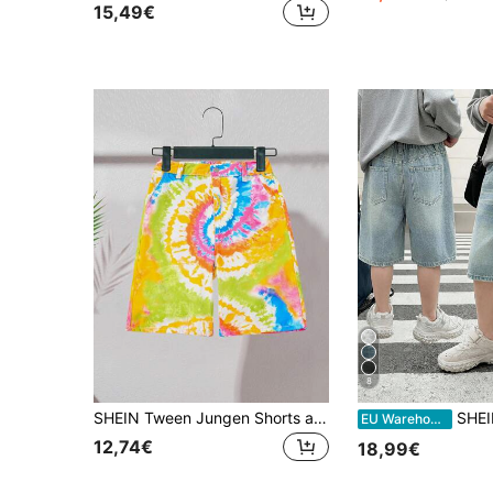
15,49€
8
SHEIN Tween Jungen Shorts aus bedrucktem Denim für Teenager, bequem und modisch, aus Baumwolle mit Dopamin-Wascheffekt für den Sommerurlaub
SHEIN Little Byeori Tween Jungen Mode Homecoming Streetwear Mix und Match viel
EU Warehouse
12,74€
18,99€