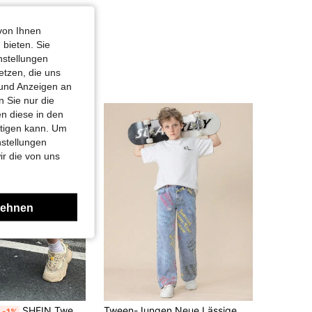
von Ihnen
 bieten. Sie
nstellungen
etzen, die uns
 und Anzeigen an
 Sie nur die
n diese in den
htigen kann. Um
nstellungen
ir die von uns
lehnen
SHEIN Tween Jungen Mode Lässig Vintage Cool Street Retro Blau Denim Locker und Bequem Weite-Bein Capri Jeans für Kinder Alltagskleidung und Kinder Frühling bis Sommer Rave Festival und Streetwear
Tween-Jungen Neue Lässige Modische Washed Denim Gerade Jeans Mit Buchstaben Aufdruck
-1%