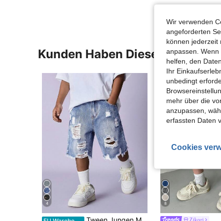
Wir verwenden Co
angeforderten Ser
können jederzeit 
Kunden Haben Diese Artikel A
anpassen. Wenn Si
helfen, den Date
Ihr Einkaufserle
unbedingt erford
Browsereinstellun
mehr über die vo
anzupassen, wähle
erfassten Daten 
Cookies verw
4
8
Tween Jungen Mode Homecoming Streetwear Mix und Match vielseitiges Design Vintage cool ausgeschnittene zerrissene ausgefranste bequeme löchrige Denim-Shorts für den täglichen Gebrauch und Frühling bis Sommer Rave Festival und Streetwear
Zikori
EU Warehouse