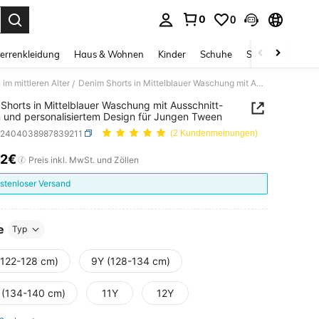
0
0
ess Enter to select.
errenkleidung
Haus & Wohnen
Kinder
Schuhe
Schmuck & Acces
im mittleren Alter
Denim Shorts in Mittelblauer Waschung mit Ausschnitt-Design und personalisiertem Design für Jungen Tween
/
Shorts in Mittelblauer Waschung mit Ausschnitt-
 und personalisiertem Design für Jungen Tween
k2404038987839211
(2 Kundenmeinungen)
12€
ICE AND AVAILABILITY
Preis inkl. MwSt. und Zöllen
stenloser Versand
e
Typ
(122-128 cm)
9Y (128-134 cm)
 (134-140 cm)
11Y
12Y