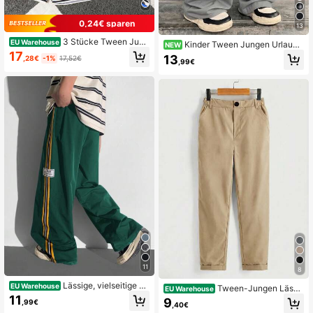
0,24€ sparen
13
3 Stücke Tween Jung
EU Warehouse
Kinder Tween Jungen Urlaub
NEW
en Daily Casual Schnelltrocknende,
Preppy Stil schräge Taschen gerad
17
13
,28€
-1%
17,52€
atmungsaktive Sportshorts mit Buc
,99€
e Bein locker grau gewebte lange H
hstaben Muster von Los Angeles, K
ose, geeignet für Alltag-Outfit, Schu
alifornien, Chicago, Frühling/Somm
le, Reisen, Sport, Herbst/Winter
er
11
8
Lässige, vielseitige un
EU Warehouse
Tween-Jungen Lässi
EU Warehouse
d bequeme Jungenhosen für Tween
g Hose in Unifarbe mit Tasche
11
9
,99€
-Jungen mit farbiger Webkante, We
,40€