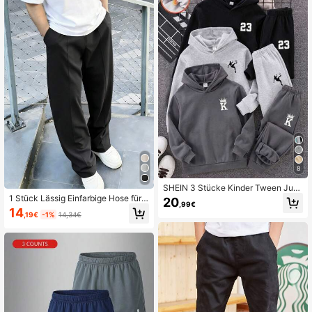
8
SHEIN 3 Stücke Kinder Tween Jun
gen Lässig Vielseitiger Stil Schwarz
1 Stück Lässig Einfarbige Hose für T
20
,99€
Grau Mehrfarbig Jogginghose Geei
ween-Jungen mit Zahnstochmuste
14
,19€
-1%
14,34€
gnet für Pendeln Schule Tägliche Fr
r, plissierter Dekoration, für Sport un
eizeitaktivitäten Sport Frühling Som
d Outdoor, Waffelmuster, gerades B
mer Herbst Winter
ein, Frühling/Herbst