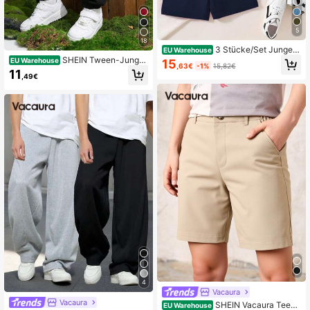
5
18
3 Stücke/Set Jungen
EU Warehouse
Sommer einfarbige Lässig Shorts
SHEIN Tween-Junge
EU Warehouse
15
,63€
-1%
15,82€
n Lässiger, locker sitzender Cargo-
11
,49€
Hosen mit Grafikdruck und Tasche
n, geeignet für Pendeln, Schule, Allt
ag, Reisen, Sport im Frühling, Somm
er, Herbst, Winter
4
Vacaura
Vacaura
SHEIN Vacaura Teena
EU Warehouse