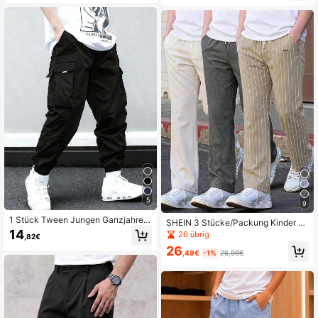
betikett, gerade und locker geschni
tten, einfarbig, geeignet für Pendel
n, Schule, Alltag, Urlaub, Sport, Früh
ling/Sommer/Herbst/Winter
5
9
1 Stück Tween Jungen Ganzjahres
SHEIN 3 Stücke/Packung Kinder T
-Cargo-Hose mit mehreren Tasche
ween Jungen Lässige Sport Vielseit
14
26 übrig
,82€
n, atmungsaktive minimalistische la
ige College Gestreift & Einfarbig Gra
26
nge Hose, vielseitige Lässig-Hose f
u und Weiß Lange Hosen, Elastisch
,49€
-1%
26,99€
ür Schule, Straße und Outdoor
er Bund, Bequem für Pendeln, Schul
e, Alltag, Urlaub, Reisen, Sport, Geei
gnet für Herbst/Winter