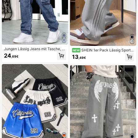
Jungen Lässig Jeans mit Tasche, m
SHEIN 1er Pack Lässig Sportli
NEW
inimalistischer elastischer Bund, Allt
che College Grau Gerade Hose mit
24
13
,69€
agskleidung
,49€
seitlichen Zahnstocher-Falten für T
ween Jungen