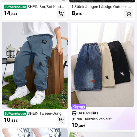
SHEIN 3er/Set Kinder
1 Stück Jungen Lässige Outdoor M
EU Warehouse
Tween Jungen Lässig Sweatshirt St
ode Vielseitige Schaumstoff Buchst
14
8
,84€
,81€
off Sport Shorts Mehrpack,Dunkelg
aben Muster Design Locker Atmung
rün,Sommer,Wandern,Grau Schwar
saktiv Kühle Sport Shorts, geeignet
z Grün Shorts,Frühling Sommer Outf
für Frühling/Sommer Sportbekleidu
it,Sport
ng und Streetwear
15
Casuvi Kids
SHEIN Tween-Junge
EU Warehouse
n Lässige Jogginghose mit aufgeset
10
78K+ Kürzlich verkauft
,88€
zter Tasche und Grafikdruck und lo
47K+ Erneut kaufen
78K Follower
19
ckerer Passform, geeignet für Pend
,30€
eln, Schule, Alltag, Reisen, Sport, Fr
ühling, Sommer, Herbst, Winter