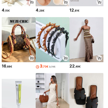
4
4
12
,15€
,28€
,81€
16
3
22
,88€
,73€
,49€
3,74€