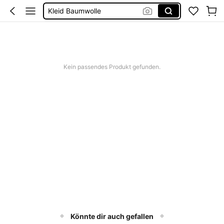
Kleid Baumwolle
Kurze Hose Männer
Kleid Weiß Sommer
Kurze Kleider Sommer
Kein passendes Produkt gefunden.
Könnte dir auch gefallen