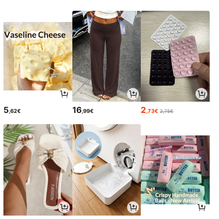
5
16
2
,62€
,99€
,73€
2,75€