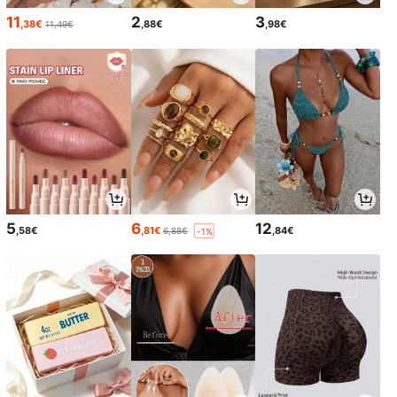
11
2
3
,38€
,88€
,98€
11,49€
5
6
12
,58€
,81€
,84€
6,88€
-1%