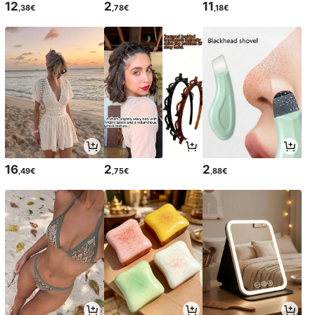
12
2
11
,38€
,78€
,18€
16
2
2
,49€
,75€
,88€