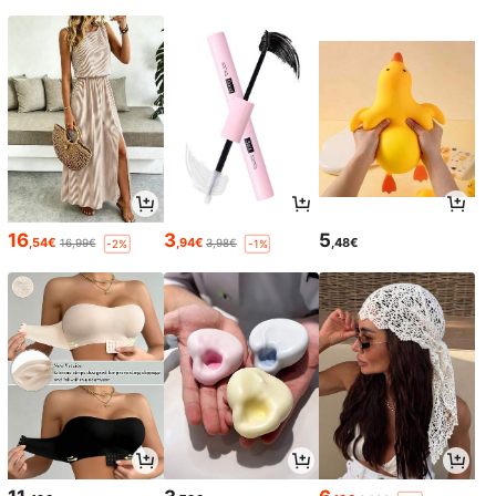
16
3
5
,54€
,94€
,48€
16,99€
3,98€
-2%
-1%