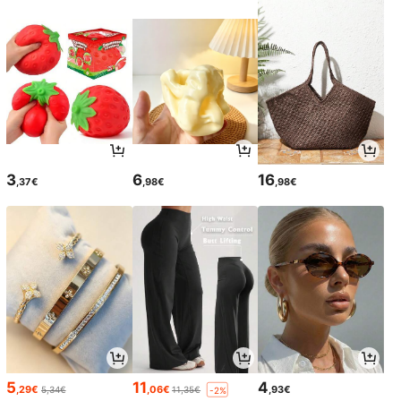
3
6
16
,37€
,98€
,98€
5
11
4
,29€
,06€
,93€
5,34€
11,35€
-2%