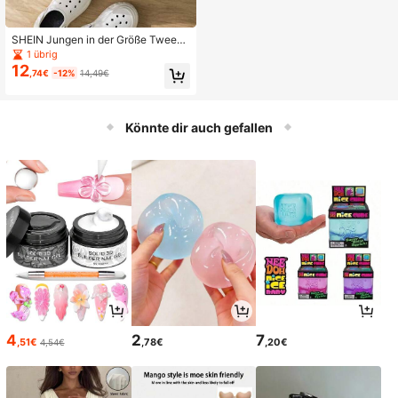
SHEIN Jungen in der Größe Tween
mit erweiterter Größe, 3 Pack locke
1 übrig
re lässig-Tank Tops mit Muster
12
,74€
-12%
14,49€
Könnte dir auch gefallen
4
2
7
,51€
,78€
,20€
4,54€