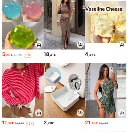
5
18
4
,20€
,31€
,45€
5,27€
-1%
11
2
21
,32€
,78€
,28€
11,58€
21,49€
-2%