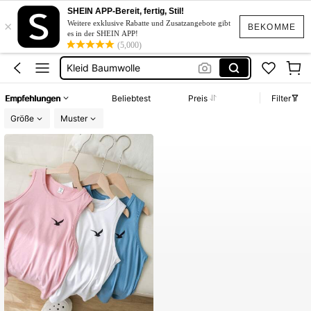
Kurze Kleider Sommer
SHEIN APP-Bereit, fertig, Stil!
×
Bikini
Weitere exklusive Rabatte und Zusatzangebote gibt
BEKOMME
es in der SHEIN APP!
Kleid Baumwolle
(5,000)
Kurze Hose Männer
Kleid Weiß Sommer
Empfehlungen
Beliebtest
Preis
Filter
Kurze Kleider Sommer
Größe
Muster