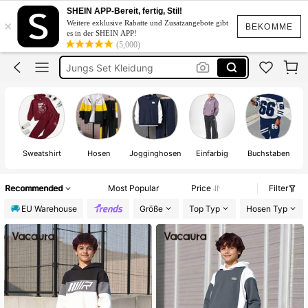
Jogging Anzug Jungs
SHEIN APP-Bereit, fertig, Stil!
×
Weitere exklusive Rabatte und Zusatzangebote gibt
Jungen Jogginganzug Set
BEKOMME
es in der SHEIN APP!
(5,000)
Jungs Set Kleidung
Jungen Herbst Outfit
Sport Kleidung Jungs
Jogging Anzug Jungs
Sweatshirt
Hosen
Jogginghosen
Einfarbig
Buchstaben
Recommended
Most Popular
Price
Filter
EU Warehouse
Größe
Top Typ
Hosen Typ