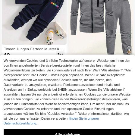
Tween Jungen Cartoon Muster & B
uchstaben Muster Rundhals Sweat
12
,96€
shirt und Jogginghose Set
Wir verwenden Cookies und ähnliche Technologien auf unserer Website, um Ihnen den
SHEIN 2 Stücke Jungen Lässig Hoo
von Ihnen angeforderten Service bereitzustellen und Ihnen das bestmögliche
die Sweatshirt und Jogginghose Se
Webseitenerlebnis zu bieten. Sie können jederzeit nach Ihrer Wahl "Alle ablehnen", "Alle
22
,76€
-1%
22,99€
t, geeignet für Alltag, Pendeln, Sport
akzeptieren" oder Ihre Cookie-Einstellungen anpassen. Wenn Sie "Alle akzeptieren"
auswählen, werden wir alle optionalen Cookies setzen, die uns helfen, den
Datenverkehr zu analysieren, erweiterte Funktionen anzubieten und Inhalte und
Anzeigen an Ihr Einkaufserlebnis bei SHEIN anzupassen. Wenn Sie "Alle ablehnen"
auswählen, lassen Sie nur die unbedingt erforderlichen Cookies zu, die unsere Website
zum Laufen bringen. Sie können diese in den Browsereinstellungen deaktivieren, was
jedoch die Funktionalität der Website beeinträchtigen kann. Um mehr über die von uns
verwendeten Cookies zu erfahren und Ihre optionalen Cookie-Einstellungen
anzupassen, wählen Sie bitte "Cookies verwalten". Weitere Informationen darüber, wie
wir die von uns erfassten Daten verarbeiten,
finden Sie in unserer
Datenschutzerklärung.
Alle ablehnen