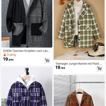
SHEIN Taschen Knöpfen vorn Lässi
g Mäntel für Jungen im mittleren Alt
9 übrig
er
19
,99€
Teenager Junge Mantel mit Plaid R
19
evers
,19€