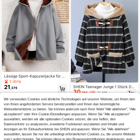
Lässige Sport-Kapuzenjacke für T
ween-Jungen, gestrickt, mit Verbun
2 übrig
dmaterial und Thermofutter, warm,
21
SHEIN Teenager Junge 1 Stück Duf
,37€
mittlere Stärke
30
flecoat mit Zwei Taschen, Kontrast
,79€
-2%
31,49€
fusselig Kapuze,
Wir verwenden Cookies und ähnliche Technologien auf unserer Website, um Ihnen den
von Ihnen angeforderten Service bereitzustellen und Ihnen das bestmögliche
Webseitenerlebnis zu bieten. Sie können jederzeit nach Ihrer Wahl "Alle ablehnen", "Alle
akzeptieren" oder Ihre Cookie-Einstellungen anpassen. Wenn Sie "Alle akzeptieren"
auswählen, werden wir alle optionalen Cookies setzen, die uns helfen, den
Datenverkehr zu analysieren, erweiterte Funktionen anzubieten und Inhalte und
Anzeigen an Ihr Einkaufserlebnis bei SHEIN anzupassen. Wenn Sie "Alle ablehnen"
auswählen, lassen Sie nur die unbedingt erforderlichen Cookies zu, die unsere Website
zum Laufen bringen. Sie können diese in den Browsereinstellungen deaktivieren, was