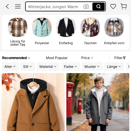
Oberteil Langarm Junge
Mantel Schwarz
Mantel Jungs
Lässig für
Polyester
Einfarbig
Taschen
Knöpfen vorn
jeden Tag
Recommended
Most Popular
Price
Filter
Alter
Stil
Material
Farbe
Muster
Länge
D