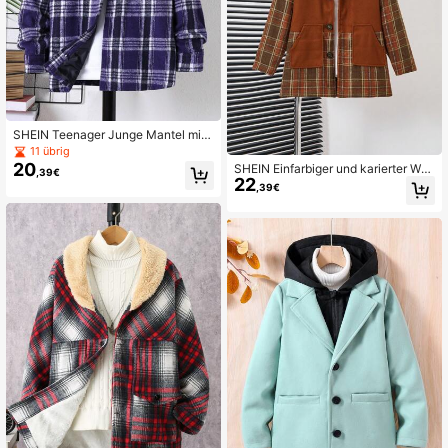
SHEIN Teenager Junge Mantel mit
Plaid Muster, Pattentasche, ohne H
11 übrig
oodie
20
SHEIN Einfarbiger und karierter Woll
,39€
22
mantel mit langen Ärmeln für Tween
,39€
-Jungen