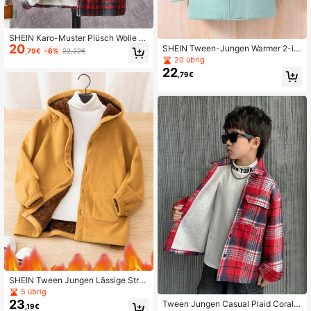
SHEIN Karo-Muster Plüsch Wolle J
20
acke für Tween Jungen
SHEIN Tween-Jungen Warmer 2-in
,79€
-6%
22,22€
-1-Mantel mit Kapuze, mittellang, f
20 übrig
ür den täglichen Gebrauch geeignet
22
,79€
SHEIN Tween Jungen Lässige Stra
ßen Kapuzen-Thermojacke mit Lan
5 übrig
garm, Warm
23
Tween Jungen Casual Plaid Coral T
,19€