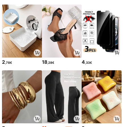
2
18
4
,78€
,28€
,33€