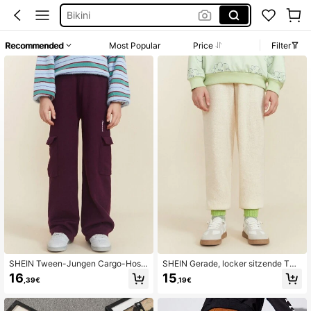
Kleid Baumwolle
Kurze Hose Männer
Recommended
Most Popular
Price
Filter
Kleid Weiß Sommer
Kurze Kleider Sommer
SHEIN Tween-Jungen Cargo-Hose
SHEIN Gerade, locker sitzende Twe
mit Buchstaben-Muster, lässiger Pu
en Jungen Jogginghose mit Tasche
16
15
,39€
,19€
llover, Herbst/Winter
n, Uni-Farbig, für Herbst/Winter