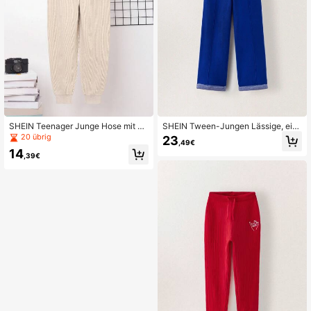
SHEIN Teenager Junge Hose mit Fli
SHEIN Tween-Jungen Lässige, einf
cken Detail, Strick
arbige Strickhose mit Kordelzug in
20 übrig
23
,49€
der Taille, Herbst/Winter
14
,39€