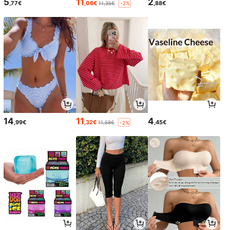
5
11
2
,77€
,06€
,88€
11,35€
-2%
14
11
4
,99€
,32€
,45€
11,58€
-2%