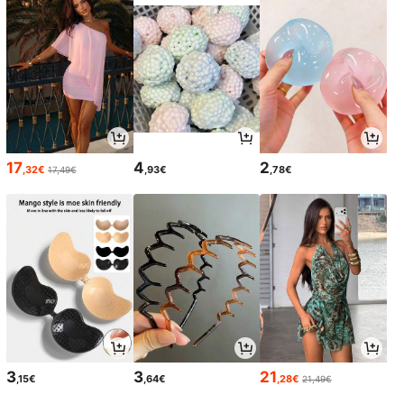
17
4
2
,32€
,93€
,78€
17,49€
3
3
21
,15€
,64€
,28€
21,49€