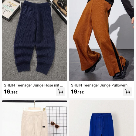
SHEIN Teenager Junge Hose mit Ei
SHEIN Teenager Junge Pulloverhos
nfarbig Zopfstrick
e mit Kontrast Besatz,
16
19
,39€
,19€